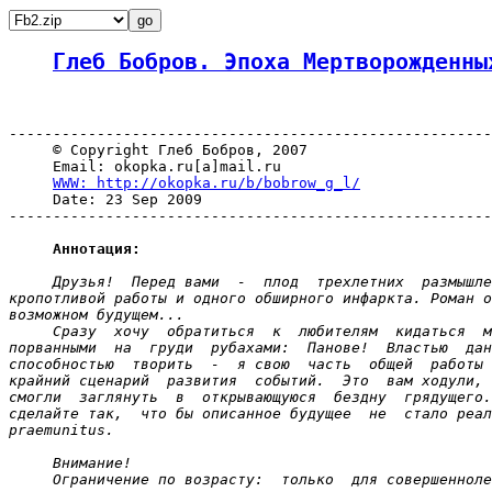
Глеб Бобров. Эпоха Мертворожденны
-------------------------------------------------------
     © Copyright Глеб Бобров, 2007

     Email: okopka.ru[a]mail.ru

WWW: http://okopka.ru/b/bobrow_g_l/
     Date: 23 Sep 2009

-------------------------------------------------------
Аннотация:
Друзья!  Перед вами  -  плод  трехлетних  размышле
кропотливой работы и одного обширного инфаркта. Роман о
возможном будущем...

     Сразу  хочу  обратиться  к  любителям  кидаться  м
порванными  на  груди  рубахами:  Панове!  Властью  дан
способностью  творить  -  я свою  часть  общей  работы 
крайний сценарий  развития  событий.  Это  вам ходули, 
смогли  заглянуть  в  открывающуюся  бездну  грядущего.
сделайте так,  что бы описанное будущее  не  стало реал
praemunitus.

     Внимание!

     Ограничение по возрасту:  только  для совершенноле