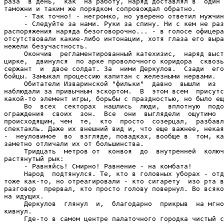
раза  в день,  как  на работу, наряд доставлял в  один 
таможни и таким же порядком сопровождал обратно.

     - Так точно! - негромко, но уверено ответил мужчин
     - Следуйте за нами. Руки за спину. Ни с кем не раз
распоряжения наряда безоговорочно... - в голосе офицера
отсутствовали какие-либо интонации, хотя глаза его выра
нежели безучастность.

     Окончив  регламентированный катехизис,  наряд выст
цирке,  двинулся  по арке проволочного коридора  сквозь
сержант  и  двое солдат. За  ними Деркулов.  Сзади  его
бойцы. Замыкал процессию капитан с железными нервами.

     Обитатели Изваринской "фильки"  давно  вышли  из  
наблюдали за привычным эскортом.  В  этом всем  присутс
какой-то элемент игры, борьбы с праздностью, но было ещ
     Во  всех  секторах  нашлись  люди,  вплотную  подо
ограждения  своих  зон.  Все  они  выглядели  ощутимо  
происходящим, чем  те,  кто  просто  созерцал,  разбавл
спектакль. Даже их внешний вид и, что еще важнее, некая
-  неуловимое  во  взгляде, повадках, вообще в  том, ка
заметно отличали их от большинства.

     Тридцать  метров от  конвоя  до  внутренней  колюч
растянутый рык:

     - Равняйсь! Смирно! Равнение - на комбата!

     Народ  подтянулся. Те, кто в головных уборах - отд
тоже как-то, но отреагировали - кто сигарету  изо рта в
разговор  прервал, кто просто голову повернул. Во всяко
на идущих.

     Деркулов  глянул  и,  благодарно  прикрыв  на мгно
кивнул.

     Где-то в самом центре палаточного городка чистый с