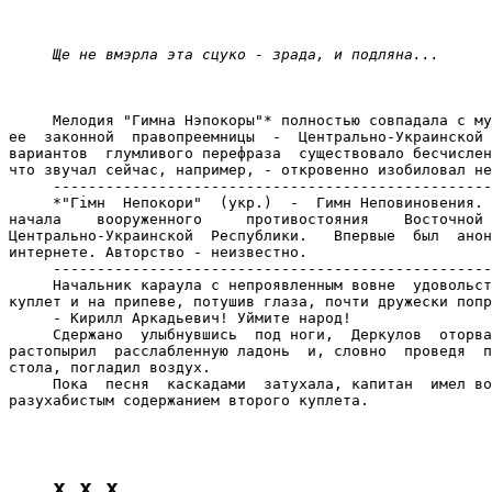
Ще не вмэрла эта сцуко - зрада, и подляна...
     Мелодия "Гимна Нэпокоры"* полностью совпадала с му
ее  законной  правопреемницы  -  Центрально-Украинской 
вариантов  глумливого перефраза  существовало бесчислен
что звучал сейчас, например, - откровенно изобиловал не
     --------------------------------------------------
     *"Гiмн  Непокори"  (укр.)  -  Гимн Неповиновения. 
начала    вооруженного     противостояния    Восточной 
Центрально-Украинской  Республики.   Впервые  был  анон
интернете. Авторство - неизвестно.

     --------------------------------------------------
     Начальник караула с непроявленным вовне  удовольст
куплет и на припеве, потушив глаза, почти дружески попр
     - Кирилл Аркадьевич! Уймите народ!

     Сдержано  улыбнувшись  под ноги,  Деркулов  оторва
растопырил  расслабленную ладонь  и, словно  проведя  п
стола, погладил воздух.

     Пока  песня  каскадами  затухала, капитан  имел во
разухабистым содержанием второго куплета.

x x x