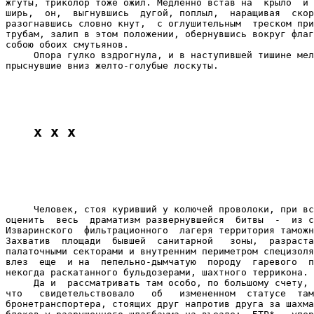
жгуты, триколор тоже ожил. Медленно встав на  крыло  и 
ширь,  он,  выгнувшись  дугой, поплыл,  наращивая  скор
разогнавшись словно кнут,  с оглушительным  треском при
трубам, залип в этом положении, обернувшись вокруг флаг
собою обоих смутьянов.

     Опора гулко вздрогнула, и в наступившей тишине мел
прыснувшие вниз желто-голубые лоскуты.

x x x
     Человек, стоя куривший у колючей проволоки, при вс
оценить  весь  драматизм развернувшейся  битвы  -  из с
Изваринского  фильтрационного  лагеря территория таможн
Захватив  площади  бывшей  санитарной   зоны,  разраста
палаточными секторами и внутренним периметром специзоля
влез  еще  и на  пепельно-дымчатую  породу  гаревого  п
некогда раскатанного бульдозерами, шахтного террикона.

     Да и  рассматривать там особо, по большому счету, 
что   свидетельствовало   об   измененном  статусе  там
бронетранспортера, стоящих друг напротив друга за шахма