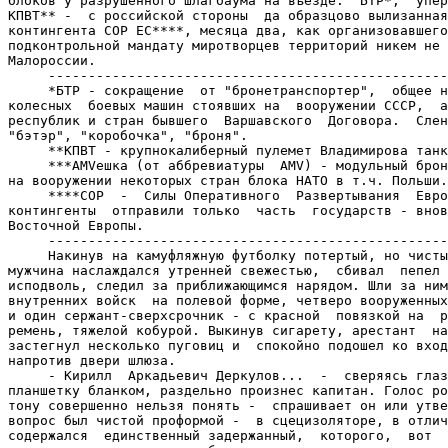
блоков у разрушенного шлагбаума на въезде:  БТР*,  упер
КПВТ** -  с российской стороны  да образцово вылизанная
контингента СОР ЕС****, месяца два, как организовавшего
подконтрольной мандату миротворцев территорий никем не 
Малороссии.

     --------------------------------------------------
     *БТР - сокращение  от "бронетранспортер",  общее н
колесных  боевых машин стоявших на  вооружении СССР,  а
республик и стран бывшего  Варшавского  Договора.  Слен
"бэтэр", "коробочка", "броня".

     **КПВТ - крупнокалиберный пулемет Владимирова танк
     ***AMVешка (от аббревиатуры  AMV) - модульный брон
на вооружении некоторых стран блока НАТО в т.ч. Польши.

     ****СОР  -  Силы Оперативного  Развертывания  Евро
контингенты  отправили только  часть  государств - внов
Восточной Европы.

     --------------------------------------------------
     Накинув на камуфляжную футболку потертый, но чисты
мужчина наслаждался утренней свежестью,  сбивал  пепел 
исподволь, следил за приближающимся нарядом. Шли за ним
внутренних войск  на полевой форме, четверо вооруженных
и один сержант-сверхсрочник - с красной  повязкой на  р
ремень, тяжелой кобурой. Выкинув сигарету, арестант  на
застегнул несколько пуговиц и  спокойно подошел ко вход
напротив двери шлюза.

     - Кирилл  Аркадьевич Деркулов...  -  сверяясь глаз
планшетку бланком, раздельно произнес капитан. Голос ро
тону совершенно нельзя понять -  спрашивает он или утве
вопрос был чистой проформой -  в сцецизоляторе, в отлич
содержался  единственный задержанный,  которого,  вот  