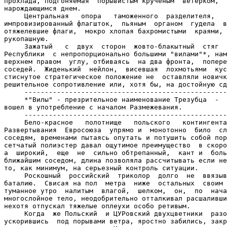
прохлада, подгоняемая  порывистым крученым  ветерком,  
нарождающимся днем.

     Центральная   опора   таможенного  разделителя,   
импровизированный флагшток,  пьяным  органом  гудела  в
отяжелевшие флаги,  мокро хлопая бахромистыми  краями, 
рукопашную.

     Зажатый   с  двух  сторон  жовто-блакытный  стяг  
Республики  с непропорционально большими "вилами"*, нам
верхнем правом  углу, отбиваясь  на два фронта,  попере
соседей.  Жиденький  нейлон,  висевшая  лохмотьями  кус
стиснутое стратегическое положение не  оставляли новичк
решительное сопротивление или, хотя бы, на достойную сд
     --------------------------------------------------
     *"Вилы" - презрительное наименование Трезубца  -  
вошел в употребление с началом Размежевания.

     --------------------------------------------------
     Бело-красное   полотнище   польского   контингента
Развертывания  Евросоюза  упрямо и  монотонно  било  сл
соседям, временами пытаясь опутать и потушить собой пор
сетчатый полиэстер давал ощутимое преимущество  в скоро
а  широкий,  еще  не  сильно обтрепанный,  кант и  боль
ближайшим соседом, длина позволяла рассчитывать если не
то, как минимум, на серьезный контроль ситуации.

     Роскошный  российский  триколор  долго  не  ввязыв
баталию.  Свисая на пол  метра  ниже  остальных  своим 
туманное утро  налитым  влагой,  шелком,  он,  по  нача
многослойное тело, неодобрительно отталкивал расшаливши
нехотя отпускал тяжелые оплеухи особо ретивым.

     Когда  же Польский  и ЦУРовский двухцветники  разо
ускорившись  под порывами ветра, яростно забились, закр