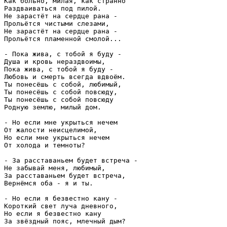
Как больно, милая, как странно

Раздваиваться под пилой.

Не зарастёт на сердце рана -

Прольётся чистыми слезами,

Не зарастёт на сердце рана -

Прольётся пламенной смолой...

- Пока жива, с тобой я буду -

Душа и кровь нераздвоимы,

Пока жива, с тобой я буду -

Любовь и смерть всегда вдвоём.

Ты понесёшь с собой, любимый,

Ты понесёшь с собой повсюду,

Ты понесёшь с собой повсюду

Родную землю, милый дом.

- Но если мне укрыться нечем

От жалости неисцелимой,

Но если мне укрыться нечем

От холода и темноты?

- За расставаньем будет встреча -

Не забывай меня, любимый,

За расставаньем будет встреча,

Вернёмся оба - я и ты.

- Но если я безвестно кану -

Короткий свет луча дневного,

Но если я безвестно кану

За звёздный пояс, млечный дым?
