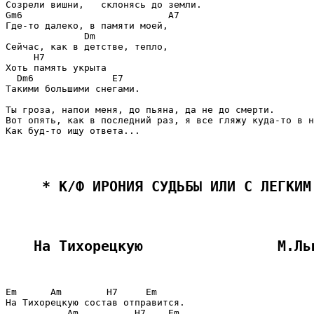
Созрели вишни,   склонясь до земли.

Gm6                          A7

Где-то далеко, в памяти моей,

              Dm

Сейчас, как в детстве, тепло,

     H7

Хоть память укрыта

  Dm6              E7

Такими большими снегами.

Ты гроза, напои меня, до пьяна, да не до смерти.

Вот опять, как в последний раз, я все гляжу куда-то в н
Как буд-то ищу ответа...

 * К/Ф ИРОНИЯ СУДЬБЫ ИЛИ С ЛЕГКИМ
На Тихорецкую                М.Ль
Em      Am        H7     Em

На Тихорецкую состав отправится.

           Am          H7    Em
