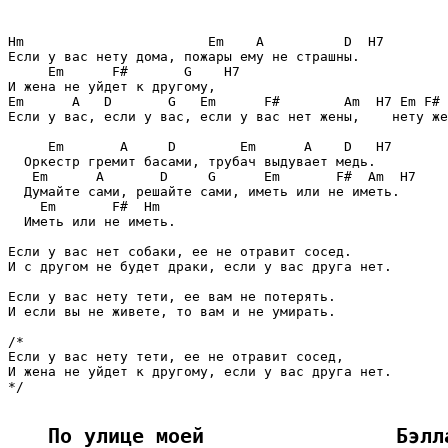
Hm                       Em    A          D  H7

Если у вас нету дома, пожары ему не страшны.

     Em      F#       G    H7

И жена не уйдет к другому,

Em      A   D       G   Em      F#        Am  H7 Em F# 
Если у вас, если у вас, если у вас нет жены,    нету же
     Em       A     D        Em      A    D   H7

  Оркестр гремит басами, трубач выдувает медь.

   Em      A       D     G      Em       F#  Am  H7

  Думайте сами, решайте сами, иметь или не иметь.

    Em       F#  Hm

  Иметь или не иметь.

Если у вас нет собаки, ее не отравит сосед.

И с другом не будет драки, если у вас друга нет.

Если у вас нету тети, ее вам не потерять.

И если вы не живете, то вам и не умирать.

/*

Если у вас нету тети, ее не отравит сосед,

И жена не уйдет к другому, если у вас друга нет.

*/

По улице моей                Бэлл