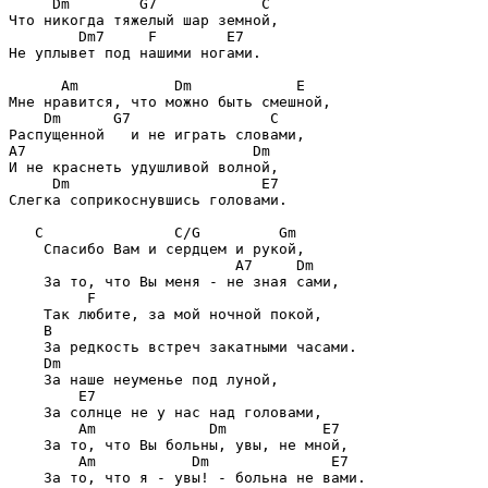
     Dm        G7            C

Что никогда тяжелый шар земной,

        Dm7     F        E7

Не уплывет под нашими ногами.

      Am           Dm            E

Мне нравится, что можно быть смешной,

    Dm      G7                C

Распущенной   и не играть словами,

A7                          Dm

И не краснеть удушливой волной,

     Dm                      E7

Слегка соприкоснувшись головами.

   C               C/G         Gm

    Спасибо Вам и сердцем и рукой,

                          A7     Dm

    За то, что Вы меня - не зная сами,

         F

    Так любите, за мой ночной покой,

    B

    За редкость встреч закатными часами.

    Dm

    За наше неуменье под луной,

        E7

    За солнце не у нас над головами,

        Am             Dm           E7

    За то, что Вы больны, увы, не мной,

        Am           Dm              E7

    За то, что я - увы! - больна не вами.
