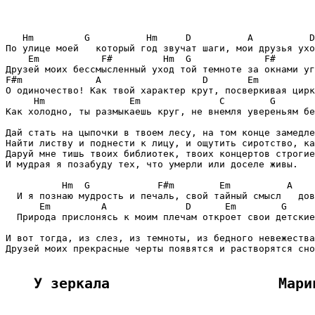
   Hm         G          Hm     D          A          D

По улице моей   который год звучат шаги, мои друзья ухо
    Em           F#         Hm  G             F#       
Друзей моих бессмысленный уход той темноте за окнами уг
F#m             A                  D       Em          
О одиночество! Как твой характер крут, посверкивая цирк
     Hm               Em              C        G       
Как холодно, ты размыкаешь круг, не внемля увереньям бе
Дай стать на цыпочки в твоем лесу, на том конце замедле
Найти листву и поднести к лицу, и ощутить сиротство, ка
Даруй мне тишь твоих библиотек, твоих концертов строгие
И мудрая я позабуду тех, что умерли или доселе живы.

          Hm  G            F#m        Em          A    
  И я познаю мудрость и печаль, свой тайный смысл   дов
      Em         A              D      Em        G     
  Природа прислонясь к моим плечам откроет свои детские
И вот тогда, из слез, из темноты, из бедного невежества
Друзей моих прекрасные черты появятся и растворятся сно
У зеркала                    Мари