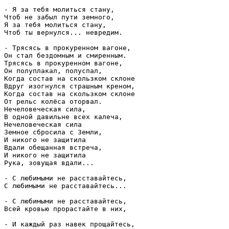
- Я за тебя молиться стану,

Чтоб не забыл пути земного,

Я за тебя молиться стану,

Чтоб ты вернулся... невредим.

- Трясясь в прокуренном вагоне,

Он стал бездомным и смиренным.

Трясясь в прокуренном вагоне,

Он полуплакал, полуспал,

Когда состав на скользком склоне

Вдруг изогнулся страшным креном,

Когда состав на скользком склоне

От рельс колёса оторвал.

Нечеловеческая сила,

В одной давильне всех калеча,

Нечеловеческая сила

Земное сбросила с Земли,

И никого не защитила

Вдали обещанная встреча,

И никого не защитила

Рука, зовущая вдали...

- С любимыми не расставайтесь,

С любимыми не расставайтесь...

- С любимыми не расставайтесь,

Всей кровью прорастайте в них,

- И каждый раз навек прощайтесь,
