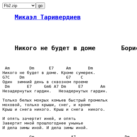
Микаэл Таривердиев
Никого не будет в доме       Бори
 Am        Dm      E7     Am       Dm

Никого не будет в доме. Кроме сумерек.

G7C    Dm                 G7    C

Один  зимний день в сквозном проеме

 Dm       E7     Gm6 A7 Dm     E7       Am

Незадернутых гардин.   Незадернутых гардин.

Только белых мокрых комьев быстрый промельк

моховой, только крыши, снег, и кроме

Крыш и снега никого. Крыш и снега  никого.

И опять зачертит иней, и опять

Завертит мной прошлогоднее унынье

И дела зимы иной. И дела зимы иной.

           Gm               A7                    Dm
