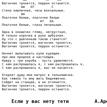
Вагончик тронется, перрон останется.

          Am   H7         C

Стена кирпичная, часы вокзальные,

          Am

Платочки белые, платочки белые

                    H7   Em

Платочки белые, глаза печальные.

Одна в окошечко гляжу, негрустная,

И только корочка в руке арбузная.

Ну что с девчонкою такою станется?

Вагончик тронется, вагончик тронется,

Вагончик тронется, перрон останется.

Начнет выпытывать купе курящее.

про мое прошлое и настоящее.

Навру с три короба - пусть удивляются.

С кем распрошалась я, с кем распрошалась я,

С кем распрошалась я, вас не касается.

Откроет душу мне матрос в тельняшечке.

Как тяжело то ему жить бедняжечке.

Сойдет на станции, и не оглянется,

Вагончик тронется, вагончик тронется,

Вагончик тронется, перрон останется.

Если у вас нету тети         А.Ар