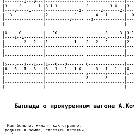
|--------1---0---|----------------|----------------|---
|3-----3-------1-|3-1-1-----------|3---------1-0---|3--
|----0-----1-----|--------------2-|------2-------2-|---
|--3-------------|2-----------2---|----4---1-------|--0
|----------------|----------3-----|--3-------------|---
|----------------|----------------|----------------|---
|0-----0---------|---10-----------|--------3-----3-|3-1
|----1--1--------|----------------|--------5-------|3--
|--------2---2---|1-----------1---|2---2---2-------|2--
|----------------|----------------|----------------|---
|----------------|----------------|----------------|---
|----------------|----------------|----------------|---
|5---5---3---1---|1---0---0-------|0---------------|---
|6---6---5---3---|3---1---1---1-0-|----3---1---1---|0--
|----------------|----------------|2-------2-------|1--
|----------------|----------------|3-------3-------|---
|----------------|----------------|----------------|---
|----------------|----------------|----------------|---
Баллада о прокуренном вагоне А.Ко
- Как больно, милая, как странно,

Сроднясь в земле, сплетясь ветвями,
