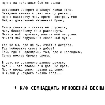
Прямо за пристанью бьется волна.

Ветренным вечером смолкнут крики птиц,

Звездный замечу я свет из-под pесниц,

Прямо навстречу мне, прямо навстречу мне

Выйдет доверчивый Маленький Принц.

Самое главное - сказку не спугнуть,

Миру бескрайнему окна распахнуть.

Мчится мой парусник, мчится мой парусник

Мчится мой парусник в сказочный путь.

Где же вы, где же вы, счастья острова,

Где побережие света и добра?

Там, где с надеждами, там, где с надеждами,

Самые нежные бродят слова.

В детстве оставлены давние друзья,

Жизнь - это плаванье в дальние края.

Песни прощальные, гавани дальние,

В жизни у каждого сказка своя...

 * К/Ф СЕМНАДЦАТЬ МГНОВЕНИЙ ВЕСНЫ