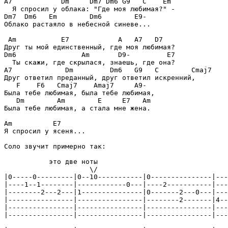
A7            Dm     Dm7 Dm6 G9   C    Em

  Я спросил у облака: "Где моя любимая?" -

Dm7  Dm6   Em        Dm6        E9-

Облако растаяло в небесной синеве...

 Am           E7            A   A7   D7

Друг ты мой единственный, где моя любимая?

Dm6                Am       D9-         E7

  Ты скажи, где скрылася, знаешь, где она?

A7             Dm         Dm6   G9   C        Cmaj7

Друг ответил преданный, друг ответил искренний,

   F    F6   Cmaj7    Amaj7     A9-

Была тебе любимая, была тебе любимая,

   Dm        Am        E     E7   Am

Была тебе любимая, а стала мне жена.

Am          E7

Я спросил у ясеня...

Соло звучит примерно так:

           это две ноты

                     \/

|0-----0---------|0--10-----------|0---------------|---
|----1--1--------|------------0---|----2-----------|---
|--------2---2---|1---------------|0-------2---0---|---
|----------------|----------------|--------2-------|4--
|----------------|----------------|----------------|---
|----------------|----------------|----------------|---