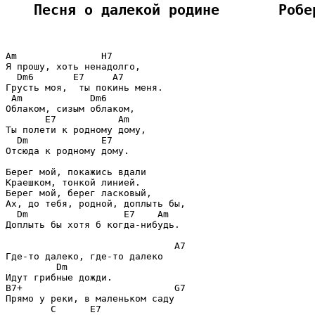
Песня о далекой родине       Робе
Am               H7

Я прошу, хоть ненадолго,

  Dm6       E7     A7

Грусть моя,  ты покинь меня.

 Am            Dm6

Облаком, сизым облаком,

       E7           Am

Ты полети к родному дому,

  Dm             E7

Отсюда к родному дому.

Берег мой, покажись вдали

Краешком, тонкой линией.

Берег мой, берег ласковый,

Ах, до тебя, родной, доплыть бы,

  Dm                 E7    Am

Доплыть бы хотя б когда-нибудь.

                              A7

Где-то далеко, где-то далеко

         Dm

Идут грибные дожди.

B7+                           G7

Прямо у реки, в маленьком саду

        C      E7
