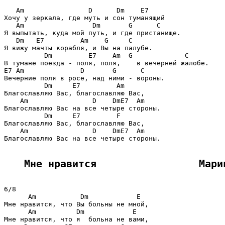
   Am                D      Dm    E7

Хочу у зеркала, где муть и сон туманящий

   Am                 Dm       G      C

Я выпытать, куда мой путь, и где пристанище.

   Dm   E7         Am    G     C

Я вижу мачты корабля, и Вы на палубе.

          Dm         E7    Am  G             C

В тумане поезда - поля, поля,    в вечерней жалобе.

E7 Am              D       G      C

Вечерние поля в росе, над ними - вороны.

          Dm     E7         Am

Благославляю Вас, благославляю Вас,

    Am                D    DmE7  Am

Благославляю Вас на все четыре стороны.

          Dm     E7         F

Благославляю Вас, благославляю Вас,

    Am                D    DmE7  Am

Благославляю Вас на все четыре стороны.

Мне нравится                 Мари
6/8

      Am           Dm            E

Мне нравится, что Вы больны не мной,

      Am          Dm            E

Мне нравится, что я  больна не вами,
