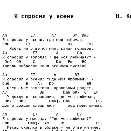
Я спросил у ясеня            В. К
Am          E7       A7       Dm  Dm7

Я спросил у ясеня, где моя любимая,

Dm6       E7   C            D7      E9-

   Ясень не ответил мне, качая головой.

Am           E7        A        Dm

Я спросил у тополя: "Где моя любимая?" -

 Dm6  G9     C         Dm   Fm    E9-

Тополь забросал меня осеннею листвой.

Am          E7        A        D7

Я спросил у осени: "Где моя любимая?" -

Dm6       E    Am   D9-             E9-

  Осень мне ответила  проливным дождем.

A7              Dm        Dm6 G9-  C   Em

  У дождя я  спрашивил, где моя любимая,

 Dm7   Dm6          Cmaj7 Dm6           E9-

Долго дождик слезы лил      под моим окном.

Am           E7        A        D7

Я спросил у месяца: "Где моя любимая?" -

Dm6        Cmaj7  Am     D9-            E9-

  Месяц скрылся в облаке - не ответил мне.
