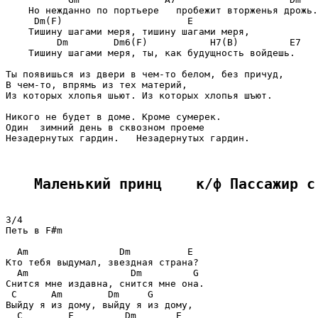
    Но нежданно по портьере   пробежит вторженья дрожь.

     Dm(F)                      E

    Тишину шагами меря, тишину шагами меря,

         Dm        Dm6(F)           H7(B)         E7

    Тишину шагами меря, ты, как будущность войдешь.

Ты появишься из двери в чем-то белом, без причуд,

В чем-то, впрямь из тех материй,

Из которых хлопья шьют. Из которых хлопья шъют.

Никого не будет в доме. Кроме сумерек.

Один  зимний день в сквозном проеме

Незадернутых гардин.   Незадернутых гардин.

Маленький принц    к/ф Пассажир с
3/4

Петь в F#m

  Am                Dm          E

Кто тебя выдумал, звездная страна?

  Am                  Dm         G

Снится мне издавна, снится мне она.

 C      Am        Dm     G

Выйду я из дому, выйду я из дому,

  C        F         Dm       E
