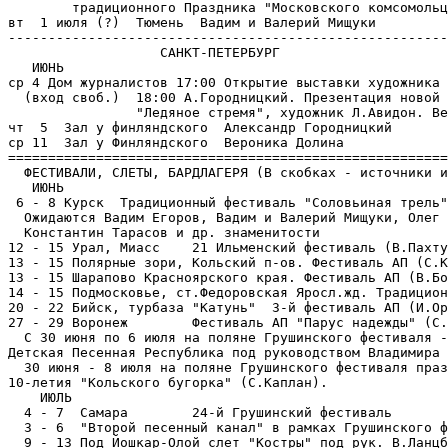
        традиционного Праздника "Московского комсомольц
вт  1 июля (?)  Тюмень  Вадим и Валерий Мищуки

-------------------------------------------------------
                   САНКТ-ПЕТЕРБУРГ

   ИЮНЬ

ср 4 Дом журналистов 17:00 Открытие выставки художника 
  (вход своб.)  18:00 А.Городницкий. Презентация новой 
                "Ледяное стремя", художник Л.Авидон. Ве
чт  5  Зал у финляндского  Александр Городницкий

ср 11  Зал у Финляндского  Вероника Долина

=======================================================
  ФЕСТИВАЛИ, СЛЕТЫ, БАРДЛАГЕРЯ (В скобках - источники и
   ИЮНЬ

 6 - 8 Курск  Традиционный фестиваль "Соловьиная трель"
  Ожидаются Вадим Егоров, Вадим и Валерий Мищуки, Олег 
  Константин Тарасов и др. знаменитости

12 - 15 Урал, Миасс    21 Ильменский фестиваль (В.Пахту
13 - 15 Полярные зори, Кольский п-ов. Фестиваль АП (С.К
13 - 15 Шарапово Красноярского края. Фестиваль АП (В.Бо
14 - 15 Подмосковье, ст.Федоровская Яросл.жд. Традицион
20 - 22 Бийск, турбаза "Катунь"  3-й фестиваль АП (И.Ор
27 - 29 Воронеж        Фестиваль АП "Парус надежды" (С.
  С 30 июня по 6 июля на поляне Грушинского фестиваля -
Детская Песенная Республика под руководством Владимира 
  30 июня - 8 июля на поляне Грушинского фестиваля праз
10-летия "Кольского бугорка" (С.Каплан).

    ИЮЛЬ

  4 - 7  Самара        24-й Грушинский фестиваль

  3 - 6  "Второй песенный канал" в рамках Грушинского ф
  9 - 13 Под Йошкар-Олой слет "Костры" под рук. В.Ланцб