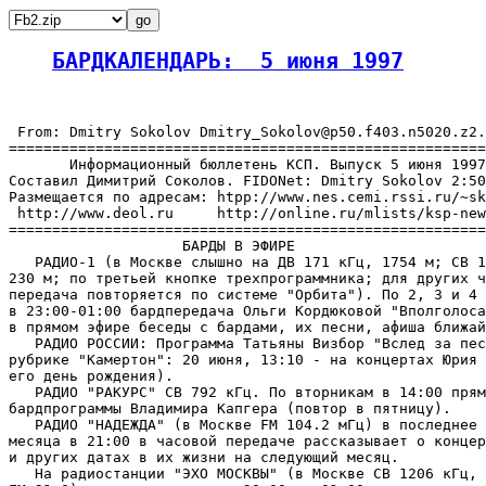
БАРДКАЛЕНДАРЬ:  5 июня 1997
 From: Dmitry Sokolov Dmitry_Sokolov@p50.f403.n5020.z2.
=======================================================
       Информационный бюллетень КСП. Выпуск 5 июня 1997
Составил Димитрий Соколов. FIDONet: Dmitry Sokolov 2:50
Размещается по адресам: htpp://www.nes.cemi.rssi.ru/~sk
 http://www.deol.ru     http://online.ru/mlists/ksp-new
=======================================================
                    БАРДЫ В ЭФИРЕ

   РАДИО-1 (в Москве слышно на ДВ 171 кГц, 1754 м; СВ 1
230 м; по третьей кнопке трехпрограммника; для других ч
передача повторяется по системе "Орбита"). По 2, 3 и 4 
в 23:00-01:00 бардпередача Ольги Кордюковой "Вполголоса
в прямом эфире беседы с бардами, их песни, афиша ближай
   РАДИО РОССИИ: Программа Татьяны Визбор "Вслед за пес
рубрике "Камертон": 20 июня, 13:10 - на концертах Юрия 
его день рождения).

   РАДИО "РАКУРС" СВ 792 кГц. По вторникам в 14:00 прям
бардпрограммы Владимира Капгера (повтор в пятницу).

   РАДИО "НАДЕЖДА" (в Москве FM 104.2 мГц) в последнее 
месяца в 21:00 в часовой передаче рассказывает о концер
и других датах в их жизни на следующий месяц.

   На радиостанции "ЭХО МОСКВЫ" (в Москве СВ 1206 кГц, 