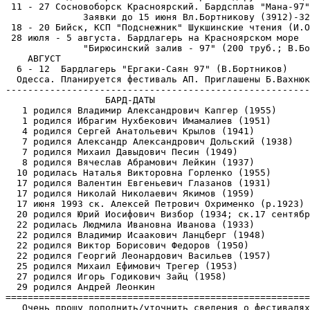
 11 - 27 Сосновоборск Красноярский. Бардсплав "Мана-97"
              Заявки до 15 июня Вл.Бортникову (3912)-32
 18 - 20 Бийск, КСП "Подснежник" Шукшинские чтения (И.О
 28 июля - 5 августа. Бардлагерь на Красноярском море

              "Бирюсинский залив - 97" (200 труб.; В.Бо
    АВГУСТ

  6 - 12  Бардлагерь "Ергаки-Саян 97" (В.Бортников)

  Одесса. Планируется фестиваль АП. Приглашены Б.Вахнюк
-------------------------------------------------------
                  БАРД-ДАТЫ

   1 родился Владимир Александрович Капгер (1955)

   1 родился Ибрагим Нухбекович Имамалиев (1951)

   4 родился Сергей Анатольевич Крылов (1941)

   7 родился Александр Александрович Дольский (1938)

   7 родился Михаил Давыдович Песин (1949)

   8 родился Вячеслав Абрамович Лейкин (1937)

  10 родилась Наталья Викторовна Горленко (1955)

  17 родился Валентин Евгеньевич Глазанов (1931)

  17 родился Николай Николаевич Якимов (1959)

  17 июня 1993 ск. Алексей Петрович Охрименко (р.1923)

  20 родился Юрий Иосифович Визбор (1934; ск.17 сентябр
  22 родилась Людмила Ивановна Иванова (1933)

  22 родился Владимир Исаакович Ланцберг (1948)

  22 родился Виктор Борисович Федоров (1950)

  22 родился Георгий Леонардович Васильев (1957)

  25 родился Михаил Ефимович Трегер (1953)

  27 родился Игорь Годикович Зайц (1958)

  29 родился Андрей Леонкин

=======================================================
   Очень прошу дополнить/уточнить сведения о фестивалях