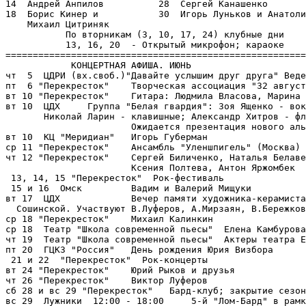
14  Андрей Анпилов          28  Сергей Канашенко

18  Борис Кинер и           30  Игорь Луньков и Анатоли
    Михаил Цитриняк

           По вторникам (3, 10, 17, 24) клубные дни

           13, 16, 20  - Открытый микрофон; караоке

=======================================================
            КОНЦЕРТНАЯ АФИША. ИЮНЬ

чт  5  ЦДРИ (вх.своб.)"Давайте услышим друг друга" Веде
пт  6 "Перекресток"    Творческая ассоциация "32 август
вт 10 "Перекресток"    Гитара: Людмила Власова, Марина 
вт 10  ЦДХ     Группа "Белая гвардия": Зоя Ященко - вок
       Николай Ларин - клавишные; Александр Хитров - фл
                       Ожидается презентация нового аль
вт 10  КЦ "Меридиан"   Игорь Губерман

ср 11 "Перекресток"    Ансамбль "Уленшпигель" (Москва)

чт 12 "Перекресток"    Сергей Биличенко, Наталья Белаве
                       Ксения Полтева, Антон Яржомбек

 13, 14, 15 "Перекресток"  Рок-фестиваль

 15 и 16  Омск         Вадим и Валерий Мищуки

вт 17  ЦДХ             Вечер памяти художника-керамиста
  Сошинской. Участвуют В.Луферов, А.Мирзаян, В.Бережков
ср 18 "Перекресток"    Михаил Калинкин

ср 18  Театр "Школа современной пьесы"  Елена Камбурова

чт 19  Театр "Школа современной пьесы"  Актеры театра Е
пт 20  ГЦКЗ "Россия"   День рождения Юрия Визбора

 21 и 22  "Перекресток"  Рок-концерты

вт 24 "Перекресток"    Юрий Рыков и друзья

чт 26 "Перекресток"    Виктор Луферов

сб 28 и вс 29 "Перекресток"   Бард-клуб; закрытие сезон
вс 29  Лужники  12:00 - 18:00     5-й "Лом-Бард" в рамк