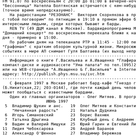
FM 91.0) по воскресеньям с 20:00 до 01:00 в вечерне-ноч
"Бессонница" Нателла Болтянская встречается с кем-нибуд
(точное время непредсказуемо).

   На радиостанции "РЕЗОНАНС"  Виктория Скорнякова в пр
с тобой поговорим" по пятницам в 19:10 в прямом эфире б
интересными людьми, среди которых бывают и барды.

   REN TV (49 ДЦМ канал в Москве). Бардвидеопрограмма М
"Домашний концерт" по воскресеньям переехала ближе к на
дня - примерно в 15:00.

   По рабочим дням на телеканале РТР в 11:45 - 12:00 пе
"Графоман" с кратким обзором культурной жизни. Микросюж
событиях в мире АП снимает Гуля Балтаева (их выход непр
-------------------------------------------------------
   Информация о книге Г.Васильева и А.Иващенко "Глафира
компакт-диске и аудиокассете "Ума палата" по тел.(095)2
или на WEB-странице "А.Иващенко & Г.Васильев" в Interne
адресу: http://publish.phys.msu.su/ivc.htm

-------------------------------------------------------
   С февраля 1997 в Москве работает бард-кафе "Гнездо г
(Б.Никитская,22; 203-0144), где почти каждый день челов
может пообщаться с известными бардами.

   Один из главных организаторов - Олег Митяев. В прогр
                  ИЮНЬ 1997

 5  Владимир Щукин и анс.   19  Олег Митяев и Константи
    "Нечаянная радость"     21  Наталья Дудкина

 6  Игорь Симановский       23  Борис Вахнюк

 7  Татьяна Дрыгина         24  Клубный день с Андреем 
 9  Вадим и Валерий Мищуки  25  Юрий Гарин и Евгений Ли
11  Лидия Чебоксарова       26  Андрей Баранов

12  Александр О'Шеннон      27  Владимир Бережков
