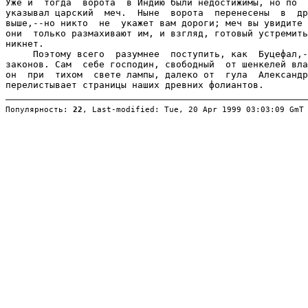
Уже и  тогда  ворота  в Индию были недостижимы, но по  
указывал царский  меч.  Ныне  ворота  перенесены  в  др
выше,--но никто  не  укажет вам дороги; меч вы увидите 
они  только размахивают им, и взгляд, готовый устремить
никнет.

     Поэтому всего  разумнее  поступить, как  Буцефал,-
законов. Сам  себе господин, свободный  от шенкелей вла
он  при  тихом  свете лампы, далеко от  гула  Александр
Популярность: 
22