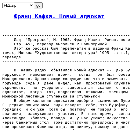
Франц Кафка. Новый адвокат
-------------------------------------------------------
     Изд. "Прогресс", М. 1965. Франц Кафка. Роман, нове
     Стр. 453, перевод выполнен Р.Гальпериной.

     Этот же рассказ был перепечатан в издании Франц Ка
томах, Москва "Художественная литература" 1995 г.; т.1,
переводе.

-------------------------------------------------------
     В  наших рядах  объявился новый адвокат --  д-р Бу
наружности  напоминает  время,   когда   он  был  боевы
Македонского. Однако люди сведущие кое-что и замечают. 
подъезде  суда я  даже  видел, как  простоватый служите
скромного,   но  усердного  завсегдатая  скачек  с  вос
адвокатом,  когда  тот, подрагивая  ляжками,  звенящим 
мраморной лестнице ступенька за ступенькой.

     В общем коллегия адвокатов одобряет включение Буце
С  редким пониманием  люди говорят  себе, что Буцефалу 
порядках  и он уже  хотя бы  поэтому, не говоря о  его 
значении,  заслуживает  участия.  В  наше время,  согла
Александра. Убивать, правда, и  у нас умеют; искусство 
через банкетный стол  тоже достаточно привилось; и мног
они проклинают Филиппа-отца, но никому, никому не дано 