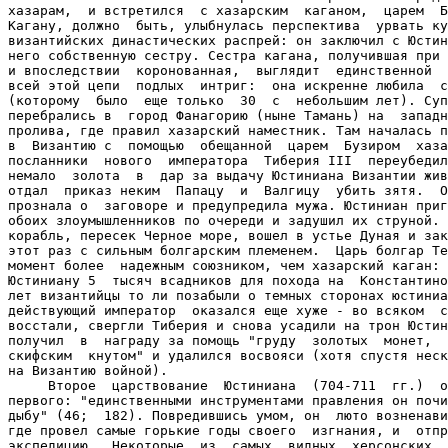
хазарам,  и встретился  с хазарским  каганом,  царем  Б
Кагану, должно  быть, улыбнулась перспектива  урвать ку
византийских династических распрей: он заключил с Юстин
него собственную сестру. Сестра кагана, получившая при 
и впоследствии  коронованная,  выглядит  единственной  
всей этой цепи  подлых  интриг:  она искренне любила  с
(которому  было  еще только  30  с  небольшим лет). Суп
перебрались в  город Фанагорию (ныне Тамань) на  западн
пролива, где правил хазарский наместник. Там началась п
в  Византию с  помощью  обещанной  царем  Бузиром  хаза
посланники  нового  императора  Тиберия III  переубедил
немало  золота  в  дар за выдачу Юстиниана Византии жив
отдал  приказ неким  Папацу  и  Валгицу  убить зятя.  О
прознала о  заговоре и предупредила мужа. Юстиниан приг
обоих злоумышленников по очереди и задушил их струной. 
корабль, пересек Черное море, вошел в устье Дуная и зак
этот раз с сильным болгарским племенем.  Царь болгар Те
момент более  надежным союзником, чем хазарский каган: 
Юстиниану 5  тысяч всадников для похода на  Константино
лет византийцы то ли позабыли о темных сторонах юстиниа
действующий император  оказался еще хуже - во всяком  с
восстали, свергли Тиберия и снова усадили на трон Юстин
получил  в  награду за помощь "груду  золотых  монет,  
скифским  кнутом" и удалился восвояси (хотя спустя неск
на Византию войной).

     Второе  царствование  Юстиниана  (704-711  гг.)  о
первого: "единственными инструментами правления он почи
дыбу" (46;  182). Повредившись умом, он  люто возненави
где провел самые горькие годы своего  изгнания, и  отпр
экспедицию.  Некоторые  из  самых  видных  херсонских  