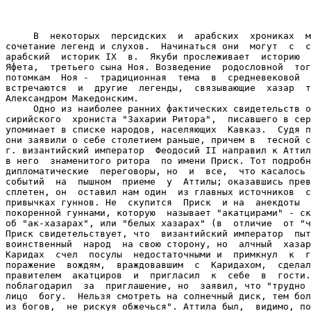
     В  некоторых  персидских  и  арабских  хрониках  м
сочетание легенд и слухов.  Начинаться они  могут  с  с
арабский  историк IX  в.  Якуби прослеживает  историю  
Яфета,  третьего сына Ноя. Возведение  родословной  тог
потомкам  Ноя -  традиционная  тема  в  средневековой  
встречаются  и  другие  легенды,  связывающие  хазар  т
Александром Македонским.

     Одно из наиболее ранних фактических свидетельств о
сирийского  хрониста "Захарии Ритора",  писавшего в сер
упоминает в списке народов, населяющих  Кавказ.  Судя п
они заявили о себе столетием раньше, причем в  тесной с
г. византийский император  Феодосий II направил к Аттил
в него  знаменитого ритора  по имени Приск. Тот подробн
дипломатические  переговоры, но  и  все,  что касалось 
событий  на  пышном  приеме  у  Аттилы; оказавшись прев
сплетен, он  оставил нам один  из главных источников  с
привычках гуннов. Не  скупится  Приск  и на  анекдоты  
покоренной гуннами, которую  называет "акатцирами" - ск
об "ак-хазарах", или "белых хазарах" (в  отличие  от "ч
Приск свидетельствует, что  византийский император  пыт
воинственный  народ  на свою сторону, но  алчный  хазар
Каридах  счел  посулы  недостаточными и  примкнул  к  г
поражение  вождям,  враждовавшим  с  Каридахом,  сделал
правителем  акатциров  и  пригласил  к  себе  в  гости.
поблагодарил  за  приглашение, но  заявил, что "трудно 
лицо  богу.  Нельзя смотреть на солнечный диск, тем бол
из богов,  не рискуя обжечься". Аттила был,  видимо, по