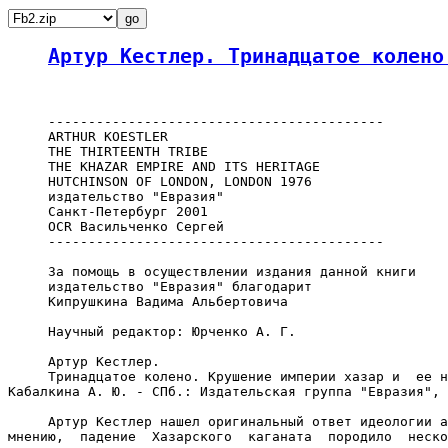
Артур Кестлер. Тринадцатое колено
     ------------------------------------------

     ARTHUR KOESTLER

     THE THIRTEENTH TRIBE

     THE KHAZAR EMPIRE AND ITS HERITAGE

     HUTCHINSON OF LONDON, LONDON 1976

     издательство "Евразия"

     Санкт-Петербург 2001

     OCR Васильченко Сергей

     ------------------------------------------

     За помощь в осуществлении издания данной книги

     издательство "Евразия" благодарит

     Кипрушкина Вадима Альбертовича

     Научный редактор: Юрченко А. Г.

     Артур Кестлер.

     Тринадцатое колено. Крушение империи хазар и  ее н
Кабалкина А. Ю. - СПб.: Издательская группа "Евразия", 
     Артур Кестлер нашел оригинальный ответ идеологии а
мнению,  падение  Хазарского  каганата  породило  неско