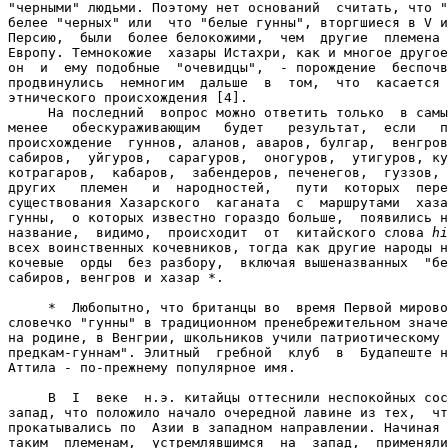
"черными" людьми. Поэтому нет оснований  считать, что "
белее "черных" или  что "белые гунны", вторгшиеся в V и
Персию,  были  более белокожими,  чем  другие  племена 
Европу. Темнокожие  хазары Истахри, как и многое другое
он  и  ему подобные  "очевидцы",  - порождение  беспочв
продвинулись  немногим  дальше  в  том,  что  касается 
этнического происхождения [4].

     На последний  вопрос можно ответить только  в самы
менее   обескураживающим   будет   результат,  если   п
происхождение  гуннов, аланов, аваров, булгар,  венгров
сабиров,  уйгуров,  сарагуров,  оногуров,  утигуров, ку
котрагаров,  кабаров,  забендеров, печенегов,  гуззов, 
других   племен   и  народностей,   пути  которых  пере
существования Хазарского  каганата  с  маршрутами  хаза
гунны,  о которых известно гораздо больше,  появились н
название,  видимо,  происходит  от  китайского слова 
hi
всех воинственных кочевников, тогда как другие народы н
кочевые  орды  без разбору,  включая вышеназванных  "бе
сабиров, венгров и хазар *.

     *  Любопытно, что британцы во  время Первой мирово
словечко "гунны" в традиционном пренебрежительном значе
на родине, в Венгрии, школьников учили патриотическому 
предкам-гуннам". Элитный  гребной  клуб  в  Будапеште н
Аттила - по-прежнему популярное имя.

     В  I  веке  н.э. китайцы оттеснили неспокойных сос
запад, что положило начало очередной лавине из тех,  чт
прокатывались по  Азии в западном направлении. Начиная 
таким  племенам,  устремлявшимся  на  запад,  применяли