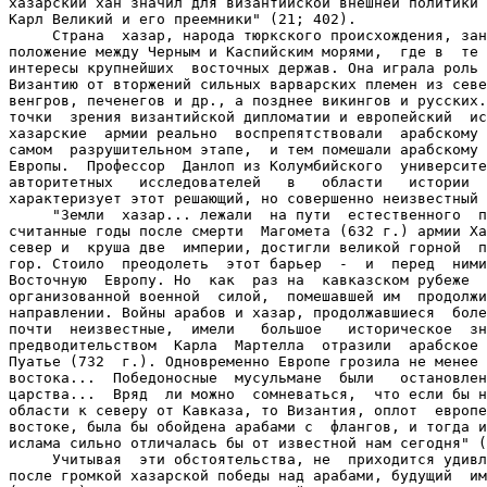
хазарский хан значил для византийской внешней политики 
Карл Великий и его преемники" (21; 402).

     Страна  хазар, народа тюркского происхождения, зан
положение между Черным и Каспийским морями,  где в  те 
интересы крупнейших  восточных держав. Она играла роль 
Византию от вторжений сильных варварских племен из севе
венгров, печенегов и др., а позднее викингов и русских.
точки  зрения византийской дипломатии и европейский  ис
хазарские  армии реально  воспрепятствовали  арабскому 
самом  разрушительном этапе,  и тем помешали арабскому 
Европы.  Профессор  Данлоп из Колумбийского  университе
авторитетных   исследователей   в   области   истории  
характеризует этот решающий, но совершенно неизвестный 
     "Земли  хазар... лежали  на пути  естественного  п
считанные годы после смерти  Магомета (632 г.) армии Ха
север и  круша две  империи, достигли великой горной  п
гор. Стоило  преодолеть  этот барьер  -  и  перед  ними
Восточную  Европу. Но  как  раз на  кавказском рубеже  
организованной военной  силой,  помешавшей им  продолжи
направлении. Войны арабов и хазар, продолжавшиеся  боле
почти  неизвестные,  имели   большое   историческое  зн
предводительством  Карла  Мартелла  отразили  арабское 
Пуатье (732  г.). Одновременно Европе грозила не менее 
востока...  Победоносные  мусульмане  были   остановлен
царства...  Вряд  ли можно  сомневаться,  что если бы н
области к северу от Кавказа, то Византия, оплот  европе
востоке, была бы обойдена арабами с  флангов, и тогда и
ислама сильно отличалась бы от известной нам сегодня" (
     Учитывая  эти обстоятельства, не  приходится удивл
после громкой хазарской победы над арабами, будущий  им