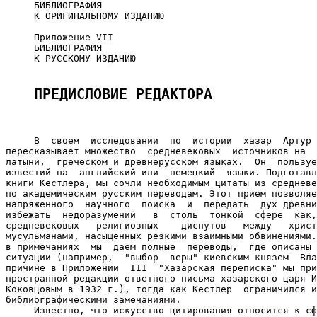
     БИБЛИОГРАФИЯ

     К ОРИГИНАЛЬНОМУ ИЗДАНИЮ

     Приложение VII

     БИБЛИОГРАФИЯ

     К РУССКОМУ ИЗДАНИЮ

ПРЕДИСЛОВИЕ РЕДАКТОРА
     В  своем  исследовании  по  истории  хазар  Артур 
пересказывает множество  средневековых  источников на  
латыни,  греческом и древнерусском языках.  Он  пользуе
известий на  английский или  немецкий  языки. Подготавл
книги Кестлера, мы сочли необходимым цитаты из средневе
по академическим русским переводам. Этот прием позволяе
напряженного  научного  поиска  и  передать  дух древни
избежать  недоразумений   в  столь  тонкой  сфере  как,
средневековых   религиозных    диспутов   между   христ
мусульманами, насыщенных резкими взаимными обвинениями.
в примечаниях  мы  даем полные  переводы,  где описаны 
ситуации (например,  "выбор  веры" киевским князем  Вла
причине в Приложении  III  "Хазарская переписка" мы при
пространной редакции ответного письма хазарского царя И
Коковцовым в 1932 г.), тогда как Кестлер  ограничился и
библиографическими замечаниями.

     Известно, что искусство цитирования относится к сф