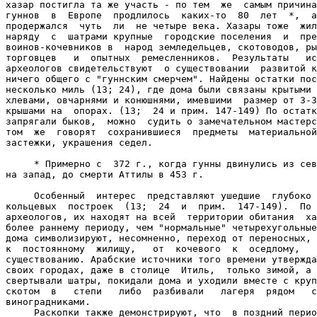
хазар постигла та же участь - по тем  же  самым причина
гуннов  в  Европе  продлилось  каких-то  80  лет  *,  а
продержался  чуть  ли  не четыре века. Хазары тоже  жил
наряду  с  шатрами крупные  городские поселения  и  пре
воинов-кочевников в  народ земледельцев, скотоводов, ры
торговцев   и  опытных  ремесленников.  Результаты   ис
археологов свидетельствуют  о существовании  развитой к
ничего общего с "гуннским смерчем". Найдены остатки пос
несколько миль (13; 24), где дома были связаны крытыми 
хлевами, овчарнями и конюшнями, имевшими  размер от 3-3
крышами на  опорах. (13;  24 и прим. 147-149) По остатк
запрягали быков,  можно  судить о замечательном мастерс
том  же  говорят  сохранившиеся  предметы  материальной
застежки, украшения седел.

     * Примерно с  372 г., когда гунны двинулись из сев
на запад, до смерти Аттилы в 453 г.

     Особенный  интерес  представляют ушедшие  глубоко 
кольцевых  построек  (13;  24  и  прим.  147-149).  По 
археологов, их находят на всей  территории обитания  ха
более раннему периоду, чем "нормальные" четырехугольные
дома символизируют, несомненно, переход от переносных, 
к  постоянному  жилищу,   от  кочевого  к  оседлому,   
существованию. Арабские источники того времени утвержда
своих городах, даже в столице  Итиль,  только зимой, а 
свертывали шатры, покидали дома и уходили вместе с круп
скотом  в   степи   либо  разбивали   лагеря  рядом   с
виноградниками.

     Раскопки также демонстрируют, что  в поздний перио