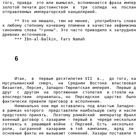
того, правда  это или вымысел, вспоминается фраза импер
золотой печати достоинством  в  три  солида  на  послан
отправляемых императорской канцелярией.

     ** Это не мешало, тем не менее,  употреблять слово
к любому степному кочевому племени в качестве эвфемизма
синонима слова "гунны". Это часто приводило к затруднен
древних источников.

     *** Ibn-al-Balkin, Fars Namah

6
     Итак,  в  первые десятилетия VII  в.,  до того, ка
мусульманский  смерч,  на  Среднем  Востоке  властвовал
Византия, Персия, Западно-Тюркютская империя.  Первые д
друг  с  другом  на  протяжении  столетия  и стояли на 
впоследствии  оправилась, но  Персидское  царство  было
фактически привели приговор в исполнение.

     Номинально они еще оставались под властью Западно-
в рамках которого  представляли наибольшую силу и насле
предстояло принять.  Поэтому ромейский  император Иракл
военный договор с хазарами - первый в  череде нескольки
готовясь к  решающей войне  с Персией. Есть  несколько 
роли,  сыгранной  хазарами  в той  кампании,  вряд  ли 
основные факты не вызывают сомнений. Хазары поставили п