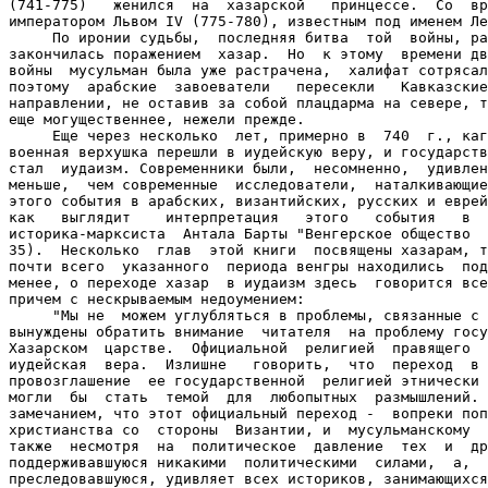
(741-775)   женился  на  хазарской   принцессе.  Со  вр
императором Львом IV (775-780), известным под именем Ле
     По иронии судьбы,  последняя битва  той  войны, ра
закончилась поражением  хазар.  Но  к этому  времени дв
войны  мусульман была уже растрачена,  халифат сотрясал
поэтому  арабские  завоеватели   пересекли   Кавказские
направлении, не оставив за собой плацдарма на севере, т
еще могущественнее, нежели прежде.

     Еще через несколько  лет, примерно в  740  г., каг
военная верхушка перешли в иудейскую веру, и государств
стал  иудаизм. Современники были,  несомненно,  удивлен
меньше,  чем современные  исследователи,  наталкивающие
этого события в арабских, византийских, русских и еврей
как   выглядит    интерпретация   этого   события   в  
историка-марксиста  Антала Барты "Венгерское общество  
35).  Несколько  глав  этой книги  посвящены хазарам, т
почти всего  указанного  периода венгры находились  под
менее, о переходе хазар  в иудаизм здесь  говорится все
причем с нескрываемым недоумением:

     "Мы не  можем углубляться в проблемы, связанные с 
вынуждены обратить внимание  читателя  на проблему госу
Хазарском  царстве.  Официальной  религией  правящего  
иудейская  вера.  Излишне   говорить,  что  переход  в 
провозглашение  ее государственной  религией этнически 
могли  бы  стать  темой  для  любопытных  размышлений. 
замечанием, что этот официальный переход -  вопреки поп
христианства со  стороны  Византии, и  мусульманскому  
также  несмотря  на  политическое  давление  тех  и  др
поддерживавшуюся никакими  политическими  силами,  а,  
преследовавшуюся, удивляет всех историков, занимающихся