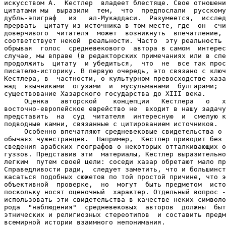
искусством А.  Кестлер  владеет блестяще. Свое отношени
цитатами мы  выразили  тем,  что  предпослали  русскому
дубль-эпиграф   из   ал-Мукаддаси.  Разумеется,  исслед
прервать  цитату из источника в том месте, где  он  счи
доверчивого  читателя  может  возникнуть  впечатление, 
соответствует некой  реальности. Часто  эту реальность 
обрывая  голос  средневекового  автора в самом  интерес
случае, мы вправе (в редакторских примечаниях или в спе
продолжить  цитату  и убедиться,  что  не  все так прос
писателю-историку. В первую очередь, это связано с ключ
Кестлера, в  частности, о культурном превосходстве хаза
над  язычниками  огузами  и  мусульманами  булгарами;  
существование Хазарского государства до XIII века.

     Оценка   авторской    концепции   Кестлера   о   х
восточно-европейское еврейство не  входит в нашу задачу
представить  на  суд  читателя  интересную  и  смелую к
подводные камни, связанные с цитированием источников.

     Особенно впечатляют средневековые свидетельства о 
обычаях чужестранцев.  Например,  Кестлер приводит без 
сведения арабских географов о некоторых отталкивающих о
гуззов. Представив эти  материалы, Кестлер выразительно
легким  путем своей цели: соседи хазар обретают мало пр
Справедливости ради,  следует заметить, что и большинст
касаться подобных сюжетов по той простой причине, что э
объективной  проверке,  но  могут  быть предметом  исто
поскольку носят оценочный  характер. Отдельный вопрос -
использовать эти свидетельства в качестве неких символо
рода  "наблюдения"  средневековых  авторов  должны  быт
этнических и религиозных стереотипов  и составить предм
всемирной истории взаимного непонимания.
