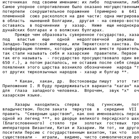
источниках  под своими именами: их либо  подчинили, либ
Самое упорное сопротивление было оказано могущественным
потерпели  сокрушительное поражение  (примерно  в  641 
племенной  союз раскололся на две части: одна мигрирова
в область  нынешней Болгарии,  другая - на северо-восто
оставаясь  в подчинении  у  хазар.  Ниже  еще неоднокра
дунайских болгарах и о волжских булгарах.

     Прежде чем образовать суверенное государство, хаза
под   властью   еще   одной   недолговечной   державы  
Западно-Тюркютской империи, или Тюркютского ханства. Он
конфедерацию племен, которые удерживал вместе правитель
так стали называть себя и хазарские  правители. Первое 
так его называть  - государство просуществовало один ве
650 г.), а потом распалось, не оставив после себя следа
появления этого царства возникло обозначение  народа "т
от других тюркоязычных народов - хазар и булгар **.

     * Какан,  хакан, др.  Востоковеды пишут  этот  тит
Приложение I. Я буду придерживаться варианта "каган" ка
для  глаза  западного человека.  Впрочем,  звук "х"  оч
хазарском языке.

     Хазары  находились  сперва   под   гуннским,   пот
владычеством. После заката  тюркутов  в  середине  VII 
править  "Северным царством", как оно именовалось перса
одной из легенд ***, во дворце великого персидского шах
(Благословенного)  стояло  три   золотых  гостевых  тро
императоров Византии, Китая и Хазарии. Ни тот, ни друго
посетили Персию с государственным визитом, так что  зол
существовали -  играли,  видимо, чисто символическую ро