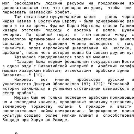
мог  расходовать  людские  ресурсы  на  продолжение  во
довольствовался тем, что преподал им урок,  чтобы  они 
пересекать Кавказский хребет.

     Так гигантские мусульманские клещи -  рывок  через
через Кавказ в Восточную Европу - были одновременно раз
одно и то же время. Франки Карла Мартелла спасли Галлию
хазары  отстояли  подходы  с  востока  к  Волге,  Дунаю
империи.  По  крайней  мере,  в  этом вопросе  между  с
археологом Артамоновым и американским  историком Данлоп
согласие.  Я  уже  приводил  мнение последнего  о  том,
"Византия, оплот европейской цивилизации  на  Востоке, 
арабами", после чего история пошла бы совсем другим пут
     Артамонов придерживается того же мнения:

     "Хазария была первым феодальным государством Восто
в одном ряду с Византийской империей и  Арабским халифа
мощным хазарским набегам, отвлекавшим  арабские армии  
Византия..." [10].

     Наконец,   вот   мнение   профессора   русской   и
университета Дмитрия Оболенского (87; 172): "Основной  
историю заключался в успешном отстаивании кавказского р
север арабов".

     Мерван был не только последним арабским полководце
но и последним халифом, проводившим политику экспансии,
всемирному  торжеству  ислама.  С  приходом  к  власти 
завоевательные  войны прекратились. Возрожденное  влиян
культуры создало  более  мягкий климат и  способствовал
Багдада при Харун ал-Рашиде.
