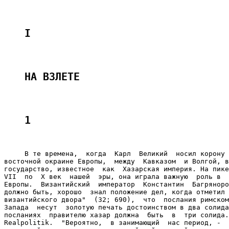
I
НА ВЗЛЕТЕ
1
     В те времена,  когда  Карл  Великий  носил корону 
восточной окраине Европы,  между  Кавказом  и Волгой, в
государство, известное  как  Хазарская империя. На пике
VII  по  Х век  нашей  эры, она играла важную  роль в  
Европы.  Византийский  император  Константин  Багряноро
должно быть, хорошо  знал положение дел, когда отметил 
византийского двора"  (32; 690),  что  послания римском
Запада  несут  золотую печать достоинством в два солида
посланиях  правителю хазар должна  быть  в  три солида.
Realpolitik.  "Вероятно,  в занимающий  нас период, -  