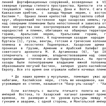
линией  фортификационных сооружений, возведенных  в  VI
северные границы степного пространства. Крепости  эти о
тянувшийся  через низовья Донца, Дона и  Волги. С юга Х
Кавказским хребтом,  с  запада Черным  морем, с  восток
Каспием *.  Однако линия крепостей  представляла собой 
круг, оборонявший постоянное  ядро хазарских земель; гр
над северными племенами была непостоянной и зависела от
пике  могущества они  контролировали или собирали  дань
народностей  и племен, обитавших на  обширных территори
горами,   Аральским   морем,   Уральскими   горами,   г
причерноморских степях. К подчиненным хазарам  народам 
буртасы [1], гуззы, венгры, готские и греческие колонии
племена  в  лесостепях  Поднепровья.  Хазарские  армии 
проникая  в  Грузию,  Армению  и  Арабский  Халифат  до
советского  археолога  М.  И. Артамонова  (6),  "до  IX
соперничать  с  хазарами,  владычествовавшими над  севе
прилегающими  степями и лесами Приднепровья.  На  протя
хазары  были  полноправными  владыками  южной  половины
образовывали могучий бастион,  запирая  урало-каспийски
Европу. Все это время они отражали набеги кочевых племе
     * До  наших времен у мусульман,  помнящих  ужас ар
набегами,  Каспийское  море,  столь же ненадежное, как 
угрожающее их степям, называется "бахр-уль-хазар" - "Ха
     Если  взглянуть с  высоты  птичьего  полета на  ис
империй  Востока, то  Хазарский  каганат занимает проме
времени,  по  размерам и  по  уровню культуры  между  п
гуннами и аварами, с одной стороны, и Монгольской импер