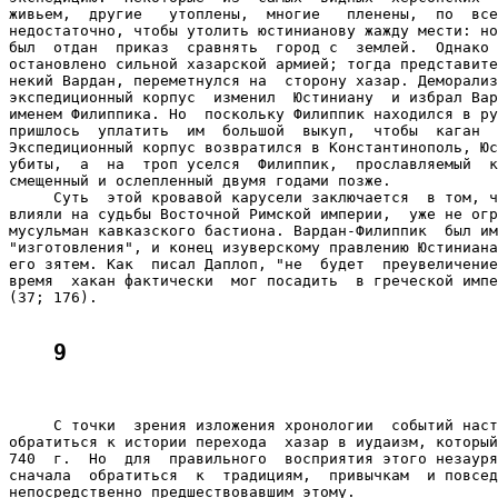
живьем,  другие   утоплены,  многие   пленены,  по  все
недостаточно, чтобы утолить юстинианову жажду мести: но
был  отдан  приказ  сравнять  город с  землей.  Однако 
остановлено сильной хазарской армией; тогда представите
некий Вардан, переметнулся на  сторону хазар. Деморализ
экспедиционный корпус  изменил  Юстиниану  и избрал Вар
именем Филиппика. Но  поскольку Филиппик находился в ру
пришлось  уплатить  им  большой  выкуп,  чтобы  каган  
Экспедиционный корпус возвратился в Константинополь, Юс
убиты,  а  на  троп уселся  Филиппик,  прославляемый  к
смещенный и ослепленный двумя годами позже.

     Суть  этой кровавой карусели заключается  в том, ч
влияли на судьбы Восточной Римской империи,  уже не огр
мусульман кавказского бастиона. Вардан-Филиппик  был им
"изготовления", и конец изуверскому правлению Юстиниана
его зятем. Как  писал Даплоп, "не  будет  преувеличение
время  хакан фактически  мог посадить  в греческой импе
(37; 176).

9