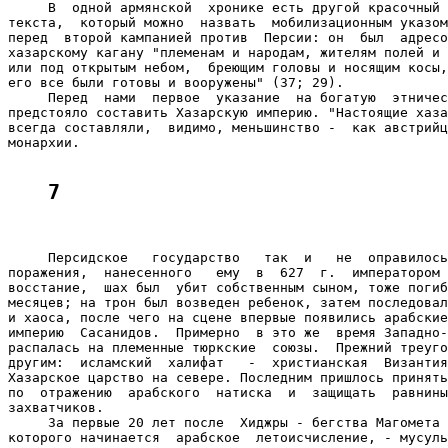
     В  одной армянской  хронике есть другой красочный 
текста,  который можно  назвать  мобилизационным указом
перед  второй кампанией против  Персии: он  был  адресо
хазарскому кагану "племенам и народам, жителям полей и 
или под открытым небом,  бреющим головы и носящим косы,
его все были готовы и вооружены" (37; 29).

     Перед  нами  первое  указание  на богатую  этничес
предстояло составить Хазарскую империю. "Настоящие хаза
всегда составляли,  видимо, меньшинство -  как австрийц
монархии.

7
     Персидское   государство   так  и   не  оправилось
поражения,  нанесенного   ему  в  627  г.  императором 
восстание,  шах был  убит собственным сыном, тоже погиб
месяцев; на трон был возведен ребенок, затем последовал
и хаоса, после чего на сцене впервые появились арабские
империю  Сасанидов.  Примерно  в это же  время Западно-
распалась на племенные тюркские  союзы.  Прежний треуго
другим:  исламский  халифат   -  христианская  Византия
Хазарское царство на севере. Последним пришлось принять
по  отражению  арабского  натиска  и  защищать  равнины
захватчиков.

     За первые 20 лет после  Хиджры - бегства Магомета 
которого начинается  арабское  летоисчисление, - мусуль