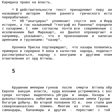
Каридаха право на власть.

     * В действительности  текст  принадлежит  перу  ан
назвавшего  автором   более  раннего   греческого  исто
перерабатывал.

     **  Об "акатцирах"  упоминает  спустя  век  и Иорд
историк, а так называемый "географ из Равенны" определе
с хазарами. С  ним  согласны  почти все  современные  с
исключением  был  Маркварт,  но  Данлоп  опровергает  е
например,  указывает,  что  в  произношении  и  написан
армянами и грузинами: "хазир".

     Хроника Приска подтверждает,  что хазары появились
примерно в середине V века в качестве  народа, подвласт
рассматриваться,  наряду  с  венграми  и  другими  плем
ответвление от орд Аттилы.

5
     Крушение империи гуннов  после  смерти  Аттилы обр
Европе  вакуум  власти,  куда волнами устремились с вос
среди  которых  выделялись уйгуры  и  авары. Хазары  в 
довольствовались набегами на закавказские земли Грузии 
богатую добычу. Во второй половине VI в.  они стали дом
северокавказских   племен.  Многие  из  этих   племен  
самандары,  баланжары  и  другие  -  перестают  с  той 