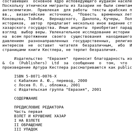
составивших  основное ядро исповедующего иудаизм населе
Поскольку этнически мигранты из Хазарии не были семитам
антисемитизм.  Привлекая  для работы  тексты арабских п
вв.,  византийские  источники,  "Повесть  временных лет
Коковцова, Тойнби,  Вернадского,  Данлопа, Кучеры,  Пол
историков,  автор  предлагает несколько иное видение ст
хазарского государства. Иные акценты  приобретает парад
взгляд  выбор веры. Увлекательное исследование истории 
на  всем протяжении  своего  существования  находившего
давлением  разнонаправленных  государственных,  религио
интересов  не  оставит  читателя  безразличным,  ибо  И
страницами книги Кестлера, не терпит безразличия.

     Издательство  "Евразия"  приносит благодарность из
&  Co  (Publishers)  Ltd  за  сообщение  о  том,  что  
произведение Артура Кестлера рассматриваются как public
     ISBN 5-8071-0076-Х

     c Кабалкин А. Ю., перевод, 2000

     c Лосев П. П., обложка, 2001

     c Издательская группа "Евразия", 2001

     СОДЕРЖАНИЕ

     ПРЕДИСЛОВИЕ РЕДАКТОРА

     Часть первая

     ВЗЛЕТ И КРУШЕНИЕ ХАЗАР

     I НА ВЗЛЕТЕ

     II ОБРАЩЕНИЕ

     III УПАДОК
