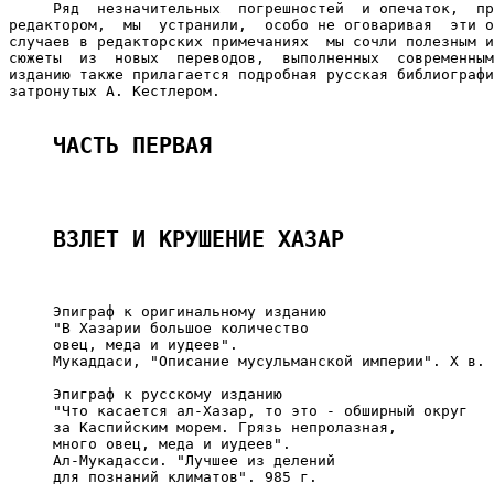
     Ряд  незначительных  погрешностей  и опечаток,  пр
редактором,  мы  устранили,  особо не оговаривая  эти о
случаев в редакторских примечаниях  мы сочли полезным и
сюжеты  из  новых  переводов,  выполненных  современным
изданию также прилагается подробная русская библиографи
затронутых А. Кестлером.

ЧАСТЬ ПЕРВАЯ
В3ЛЕТ И КРУШЕНИЕ ХАЗАР
     Эпиграф к оригинальному изданию

     "В Хазарии большое количество

     овец, меда и иудеев".

     Мукаддаси, "Описание мусульманской империи". Х в.

     Эпиграф к русскому изданию

     "Что касается ал-Хазар, то это - обширный округ

     за Каспийским морем. Грязь непролазная,

     много овец, меда и иудеев".

     Ал-Мукадасси. "Лучшее из делений

     для познаний климатов". 985 г.
