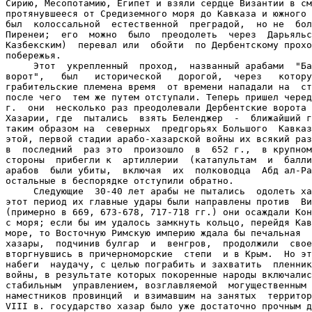
Сирию, Месопотамию, Египет и взяли сердце Византии в см
протянувшееся от Средиземного моря до Кавказа и южного 
был  колоссальной  естественной  преградой,  но не  бол
Пиренеи;  его  можно  было  преодолеть  через  Дарьяльс
Казбекским)  перевал или  обойти  по Дербентскому прохо
побережья.

     Этот  укрепленный  проход,  названный арабами  "Ба
ворот",   был   исторической   дорогой,  через   котору
грабительские племена время  от времени нападали на  ст
после чего  тем же путем отступали. Теперь пришел черед
г.  они  несколько раз преодолевали Дербентские ворота 
Хазарии, где  пытались  взять Беленджер  -  ближайший г
таким образом на  северных  предгорьях Большого  Кавказ
этой, первой стадии арабо-хазарской войны их всякий раз
в  последний  раз это  произошло  в  652 г.,  в крупном
стороны  прибегли к  артиллерии  (катапультам  и  балли
арабов  были убиты,  включая  их  полководца  Абд ал-Ра
остальные в беспорядке отступили обратно.

     Следующие  30-40 лет арабы не пытались  одолеть ха
этот период их главные удары были направлены против  Ви
(примерно в 669, 673-678, 717-718 гг.) они осаждали Кон
с моря; если бы им удалось замкнуть кольцо, перейдя Кав
море, то Восточную Римскую империю ждала бы печальная  
хазары,  подчинив булгар  и  венгров,  продолжили  свое
вторгнувшись в причерноморские  степи  и в Крым.  Но эт
набеги  наудачу, с целью пограбить и захватить  пленник
войны, в результате которых покоренные народы включалис
стабильным  управлением, возглавляемой  могущественным 
наместников провинций  и взимавшим на занятых  территор
VIII в. государство хазар было уже достаточно прочным д