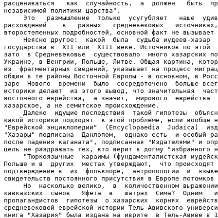
расцениваться   как  случайность,  а  должен   быть  пр
независимой политики царства".

     Это   размышление  только  усугубляет   наше  удив
расхождений    в   разных   средневековых   источниках,
второстепенных подробностей, основной факт не вызывает 
     Неясно другое:  какой  была  судьба иудеев-хазар  
государства в  XII или  XIII веке. Источников по этой  
зато  в Средневековье  существовало  много хазарских по
Украине, в Венгрии, Польше, Литве. Общая картина, котор
из  фрагментарных сведений, указывает на процесс миграц
общин в те районы Восточной Европы - в основном, в Росс
заре  Нового  времени  было  сосредоточено  больше всег
историки делают  из этого вывод, что значительная  част
восточного еврейства,  а значит,  мирового  еврейства  
хазарское, а не семитское происхождение.

     Далеко  идущие последствия  такой гипотезы  объясн
какой историки подходят  к этой проблеме, если вообще н
"Еврейской энциклопедии"  (Encyclopaedia  Judaica)  изд
"Хазары" подписана  Данлопом,  однако есть  и особый ра
после падения каганата", подписанная "Издателями" и опр
цель не раздражать тех, кто верит в догму "избранного н
     "Тюркоязычные  караимы (фундаменталистская иудейск
Польше и в  других  местах утверждают,  что происходят 
подтверждение в  их  фольклоре,  антропологии  и  языке
свидетельств постоянного присутствия в Европе потомков 
     Но  насколько велико,  в  количественном выражении
кавказских  сынов   Яфета  в   шатрах  Сима?  Одним   и
пропагандистов  гипотезы  о хазарских  корнях  еврейств
средневековой еврейской истории Тель-Авивского универси
книга "Хазария" была издана на иврите  в Тель-Авиве в 1