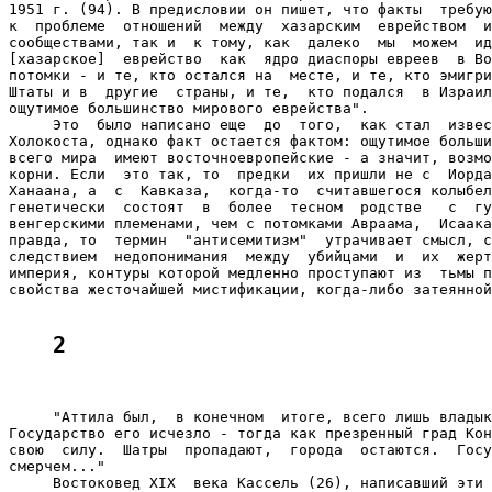
1951 г. (94). В предисловии он пишет, что факты  требую
к  проблеме  отношений  между  хазарским  еврейством  и
сообществами, так и  к тому, как  далеко  мы  можем  ид
[хазарское]  еврейство  как  ядро диаспоры евреев  в Во
потомки - и те, кто остался на  месте, и те, кто эмигри
Штаты и в  другие  страны, и те,  кто подался  в Израил
ощутимое большинство мирового еврейства".

     Это  было написано еще  до  того,  как стал  извес
Холокоста, однако факт остается фактом: ощутимое больши
всего мира  имеют восточноевропейские - а значит, возмо
корни. Если  это так, то  предки  их пришли не с  Иорда
Ханаана, а  с  Кавказа,  когда-то  считавшегося колыбел
генетически  состоят  в  более  тесном  родстве   с  гу
венгерскими племенами, чем с потомками Авраама,  Исаака
правда, то  термин  "антисемитизм"  утрачивает смысл, с
следствием  недопонимания  между  убийцами  и  их  жерт
империя, контуры которой медленно проступают из  тьмы п
свойства жесточайшей мистификации, когда-либо затеянной
2
     "Аттила был,  в конечном  итоге, всего лишь владык
Государство его исчезло - тогда как презренный град Кон
свою  силу.  Шатры  пропадают,  города  остаются.  Госу
смерчем..."

     Востоковед XIX  века Кассель (26), написавший эти 