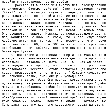
перейти в наступление против арабов.

     С расстояния в более чем тысячу лет  последовавший
вспыхивавших  боевых  действий  (так  называемая  "втор
722-737  гг.)  выглядит  скучной   чередой   эпизодов  
разыгрывающихся  по  одной и той  же схеме: сначала  ха
тяжелых доспехах вторгается через Дарьяльский перевал и
во  владения   халифа  южнее  Кавказа,  а   потом,   сп
контрнаступления, возвращается  теми же  путями на  Вол
телескоп не  с той  стороны,  то  невольно вспоминаешь 
благородного  герцога  Йоркского, командовавшего десятк
поднимавшегося  с ними на  холм,  то  снова  спускавшег
Арабские источники  толкуют  (не  исключено, что  преув
численностью в  100,  даже 300 тысяч человек, сражавших
это больше,  чем  войска,  решавшие примерно  в то же в
битве при Пуатье.

     О  фанатизме и презрении к смерти, отличавших те в
эпизоды, как самосожжение населения целого хазарского г
сдаваться,   отравление  источника   в   Баб-ал-Абваб  
полководцем  или  призыв,  из-за   которого   разгромле
приостановила  бегство и стала сражаться  до последнего
сады,  правоверные, а не  в геенну!" Каждому солдату-му
на Священной войне, были обещаны услады рая.

     За эти 15 лет боев был период, когда хазары опусто
и, наголову разгромив арабскую армию в битве при Ардеби
Мосула  и Диярбакира, пройдя более полпути до Дамаска, 
свежая  мусульманская армия положила  конец этому набег
преодолеть  горы в  противоположном  направлении.  На с
ибн-Абд-аль-Малик, самый знаменитый арабский полководец
командовавший  осадой   Константинополя,   захватил  Бе
Самандара, другого крупного хазарского города дальше к 