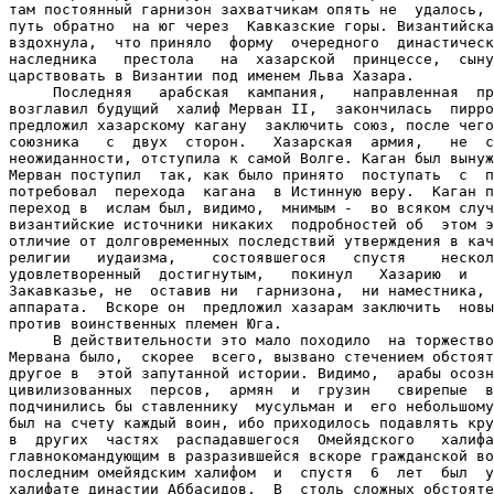
там постоянный гарнизон захватчикам опять не  удалось, 
путь обратно  на юг через  Кавказские горы. Византийска
вздохнула,  что приняло  форму  очередного  династическ
наследника   престола   на  хазарской  принцессе,  сыну
царствовать в Византии под именем Льва Хазара.

     Последняя   арабская  кампания,   направленная  пр
возглавил будущий  халиф Мерван II,  закончилась  пирро
предложил хазарскому кагану  заключить союз, после чего
союзника   с  двух  сторон.   Хазарская  армия,   не  с
неожиданности, отступила к самой Волге. Каган был вынуж
Мерван поступил  так, как было принято  поступать  с  п
потребовал  перехода  кагана  в Истинную веру.  Каган п
переход в  ислам был, видимо,  мнимым -  во всяком случ
византийские источники никаких  подробностей об  этом э
отличие от долговременных последствий утверждения в кач
религии   иудаизма,    состоявшегося   спустя    нескол
удовлетворенный  достигнутым,   покинул   Хазарию  и   
Закавказье, не  оставив ни  гарнизона,  ни наместника, 
аппарата.  Вскоре он  предложил хазарам заключить  новы
против воинственных племен Юга.

     В действительности это мало походило  на торжество
Мервана было,  скорее  всего, вызвано стечением обстоят
другое в  этой запутанной истории. Видимо,  арабы осозн
цивилизованных  персов,  армян  и  грузин   свирепые  в
подчинились бы ставленнику  мусульман и  его небольшому
был на счету каждый воин, ибо приходилось подавлять кру
в  других  частях  распадавшегося  Омейядского   халифа
главнокомандующим в разразившейся вскоре гражданской во
последним омейядским халифом  и  спустя  6  лет  был  у
халифате династии Аббасидов.  В  столь сложных обстояте