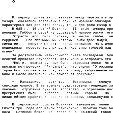
8
     В  период  длительного затишья между первой и втор
хазары  оказались вовлечены в один из мрачных эпизодов 
характерных как для этой эпохи, так и для роли хазар в 
     В 685 г.  16-летний Юстиниан  II  стал  императоро
империи. Гиббон в своей неподражаемой манере рисует его
     "Страсти  его  были  сильны,  а  мысли  слабы;  он
гордыней... Его любимыми министрами  были двое людей,  
симпатии,  - евнух и монах;  первый охаживал  мать импе
подвешивал  несостоятельных должников вниз головой над 
огнем".

     За десятилетием невыносимого гнета последовал  бун
Леонтий приказал изуродовать Юстиниана и отправить его 
     "Нос и,  возможно, язык были  отрезаны плохо; Юсти
прозван по-гречески  "Ринотмет",  что значит "Отрезанны
тиран был  сослан в Херсон, что в Крыму, заброшенное по
вино и масло ввозились как заморская роскошь"*.

     *   Наказание,   постигшее    Юстиниана,   следует
снисходительное. В те времена существовала тенденция за
увечьем:  отрубание руки за  воровство  и отрезание нос
прегрешения  были   наиболее   частыми   карами.   Но  
византийские правители нередко ослепляли, великодушно с
     В  херсонской  ссылке Юстиниан  вынашивал  планы  
Спустя три  года его шансы повысились:  Леонтий тоже бы
носа.  Юстиниан бежал  из  Херсона  в  крымский  город 