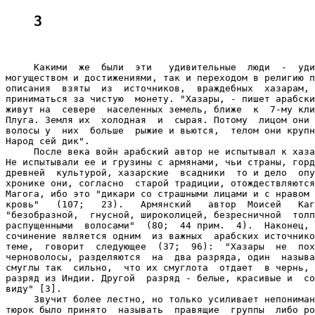
3
     Какими  же  были  эти   удивительные  люди  -  уди
могуществом и достижениями, так и переходом в религию п
описания  взяты  из  источников,  враждебных  хазарам, 
приниматься за чистую  монету. "Хазары, - пишет арабски
живут на  севере  населенных земель, ближе  к  7-му кли
Плуга. Земля их  холодная  и  сырая. Потому  лицом они 
волосы у  них  больше  рыжие и вьются,  телом они крупн
Народ сей дик".

     После века войн арабский автор не испытывал к хаза
Не испытывали ее и грузины с армянами, чьи страны, горд
древней  культурой, хазарские  всадники  то и дело  опу
хронике они, согласно  старой традиции, отождествляются
Магога, ибо это "дикари со страшными лицами и с нравом 
кровь"   (107;   23).   Армянский   автор  Моисей   Каг
"безобразной,  гнусной, широколицей, безресничной  толп
распущенными  волосами"  (80;  44 прим.  4).  Наконец, 
сочинение является одним  из важных  арабских источнико
теме,  говорит  следующее  (37;  96):  "Хазары  не  пох
черноволосы, разделяются  на  два разряда, один  называ
смуглы так  сильно,  что их смуглота  отдает  в чернь, 
разряд из Индии. Другой  разряд - белые, красивые и  со
виду" [3].

     Звучит более лестно, но только усиливает непониман
тюрок было принято  называть  правящие  группы  либо ро