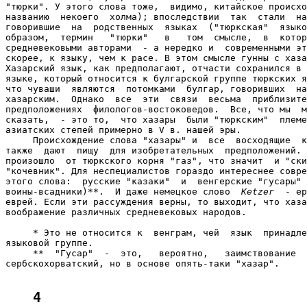
"тюрки". У этого слова тоже,  видимо, китайское происхо
названию  некоего  холма); впоследствии  так  стали  на
говорившие  на  родственных  языках  ("тюркская"  языко
образом,  термин   "тюрки"   в   том  смысле,  в  котор
средневековыми авторами  - а нередко и  современными эт
скорее, к языку, чем к расе. В этом смысле гунны с хаза
Хазарский язык, как предполагают, отчасти сохранился в 
языке, который относится к булгарской группе тюркских я
что чуваши  являются  потомками  булгар, говоривших  на
хазарским.  Однако  все  эти  связи  весьма  приблизите
предположениях  филологов-востоковедов.  Все, что мы  м
сказать,  - это то,  что хазары  были "тюркским"  племе
азиатских степей примерно в V в. нашей эры.

     Происхождение слова "хазары" и  все  восходящие  к
также  дают  пищу  для изобретательных  предположений. 
произошло  от тюркского корня "газ", что значит  и "ски
"кочевник". Для неспециалистов гораздо интереснее совре
этого слова:  русские "казаки"  и  венгерские "гусары" 
воины-всадники)**.  И даже немецкое слово  
Ketzer
  - ер
еврей. Если эти рассуждения верны, то выходит, что хаза
воображение различных средневековых народов.

     * Это не относится к  венграм, чей  язык  принадле
языковой группе.

     **  "Гусар"  -  это,   вероятно,   заимствование  
сербскохорватский, но в основе опять-таки "хазар".

4