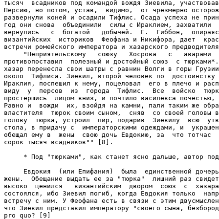
тысяч  всадников под командой вождя Зиевила, участвовав
Персию, но потом, устав,  видимо,  от чрезмерно осторож
развернули коней и осадили Тифлис. Осада успеха не прин
год они снова  объединили  силы с Ираклием, захватили  
вернулись   с  богатой   добычей.  Е.  Гиббон,  опираяс
византийских  историков  Феофана и Никифора, дает  крас
встречи ромейского императора и хазарского предводителя
     "Неприятельскому   союзу   Хосрова   с   аварами  
противопоставил  полезный и достойный союз  с тюрками*.
хазар перенесла свои шатры с равнин Волги в горы Грузии
около  Тифлиса. Зиевил, второй человек по  достоинству 
Ираклия, поспешил к нему, поцеловал  его в плечо и расп
виду  у  персов  из  города  Тифлис.  Все  войско  тюрк
простершись  лицом вниз, и почтило василевса почестью, 
Равно и  вожди  их, взойдя на камни, пали таким же обра
властителя  тюрок своим сыном,  сняв  со своей головы в
голову  тюрка, устроил  пир, подарив  Зиевилу  всю  утв
стола, в придачу с  императорскими одеждами, и  украшен
обещал ему в  жены  свою дочь Евдокию, за  что тотчас  
сорок тысяч всадников"" [8].

     * Под "тюрками", как станет ясно дальше, автор под
     Евдокия  (или Епифания)  была  единственной дочерь
жены.  Обещание выдать ее за "тюрка"  лишний раз свидет
высоко  ценился   византийским  двором  союз  с  хазара
состоялся, ибо Зиевил погиб, когда Евдокия только  напр
встречу с ним. У Феофана есть в связи с этим двусмыслен
что Зиевил представил императору "своего сына, безбород
pro quo? [9]
