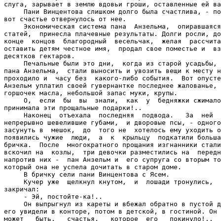
слуга, зарывает в землю вдовьи гроши, оставленные ей ва
     Пани Винцентова слишком долго была счастлива, - по
вот счастье отвернулось от нее.

     Экономическая система пана  Анзельма,  опиравшаяся
статей,  принесла плачевные результаты. Долги росли, до
конце  концов  благородный  весельчак,  желая  рассчита
оставить детям честное имя,  продал свое поместье и  вз
десятков гектаров.

     Печальные были это дни,  когда из старой усадьбы, 
пана Анзельма,  стали выносить и увозить вещи к месту н
проходило и  часу без  какого-либо события.  Вот опусте
Анзельм уплатил своей гувернантке последнее жалованье, 
горшочек масла, небольшой запас муки, крупы.

     О,  если  бы  вы  знали,  как  у  бедняжки сжимало
принимала эти прощальные подарки!..

     Наконец  отъехала  последняя  подвода.   За  ней  
непрерывно шевелившие губами,  и дворовые псы, - одного
засунуть в  мешок,  до  того не  хотелось ему уходить о
появились чужие  люди,  а  к  крыльцу  подкатили больша
бричка.  После  многократного прощания изгнанники стали
вскочил на  козлы,  три девочки разместились на  передн
напротив них -  пан Анзельм и  его супруга со вторым то
который она не успела дочитать в старом доме.

     В бричку сели пани Винцентова с Ясем.

     Кучер уже  щелкнул кнутом,  и  лошади тронулись,  
закричал:

     - Эй, постойте-ка!..

     Он выпрыгнул из кареты и вбежал обратно в пустой д
его увидели в конторе, потом в детской, в гостиной. Он 
может   быть,   счастья,   которое  его   покинуло!..  