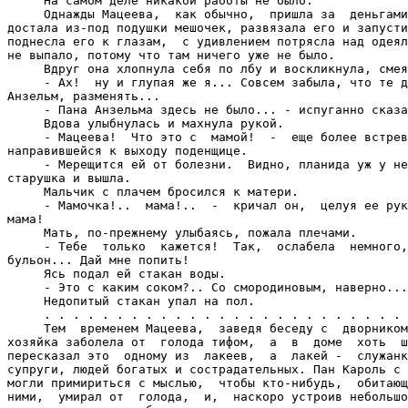
     На самом деле никакой работы не было.

     Однажды Мацеева,  как обычно,  пришла за  деньгами
достала из-под подушки мешочек, развязала его и запусти
поднесла его к глазам,  с удивлением потрясла над одеял
не выпало, потому что там ничего уже не было.

     Вдруг она хлопнула себя по лбу и воскликнула, смея
     - Ах!  ну и глупая же я... Совсем забыла, что те д
Анзельм, разменять...

     - Пана Анзельма здесь не было... - испуганно сказа
     Вдова улыбнулась и махнула рукой.

     - Мацеева!  Что это с  мамой!  -  еще более встрев
направившейся к выходу поденщице.

     - Мерещится ей от болезни.  Видно, планида уж у не
старушка и вышла.

     Мальчик с плачем бросился к матери.

     - Мамочка!..  мама!..  -  кричал он,  целуя ее рук
мама!

     Мать, по-прежнему улыбаясь, пожала плечами.

     - Тебе  только  кажется!  Так,  ослабела  немного,
бульон... Дай мне попить!

     Ясь подал ей стакан воды.

     - Это с каким соком?.. Со смородиновым, наверно...
     Недопитый стакан упал на пол.

     . . . . . . . . . . . . . . . . . . . . . . . . . 
     Тем  временем Мацеева,  заведя беседу с  дворником
хозяйка заболела от  голода тифом,  а  в  доме  хоть  ш
пересказал это  одному из  лакеев,  а  лакей -  служанк
супруги, людей богатых и сострадательных. Пан Кароль с 
могли примириться с мыслью,  чтобы кто-нибудь,  обитающ
ними,  умирал от  голода,  и,  наскоро устроив небольшо