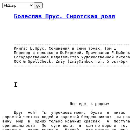
Болеслав Прус. Сиротская доля
     --------------------------------------------------
     Книга: Б.Прус. Сочинения в семи томах. Том 1

     Перевод с польского Ю.Мирской. Примечания E.Цыбенк
     Государственное издательство художественной литера
     OCR & SpellCheck: Zmiy (zmiy@inbox.ru), 5 октября 
     --------------------------------------------------
I