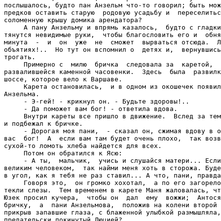
послышалось, будто пан Анзельм что-то говорил; быть мож
предков оставить старую  родовую усадьбу и  переселитьс
соломенную крышу домика арендатора?

     А пану Анзельму и впрямь казалось,  будто с гладки
тянутся невидимые руки,  чтобы благословить его и  обня
минута  -  и  он  уже  не  сможет  вырваться отсюда.  Л
объятиях!..  Но тут он вспомнил о  детях и,  вернувшись
трогать.

     Примерно с  милю  бричка  следовала за  каретой,  
развалившейся каменной часовенки.  Здесь  была  развилк
шоссе, которое вело к Варшаве.

     Карета остановилась,  и в одном из окошечек появил
Анзельма.

     - Э-гей! - крикнул он. - Будьте здоровы!..

     - Да поможет вам бог! - ответила вдова.

     Внутри кареты все пришло в движение.  Вслед за тем
и подбежал к бричке.

     - Дорогая моя пани,  - сказал он, сжимая вдову в о
вас  бог!  А  если вам там будет очень плохо,  так возв
сухой-то ломоть хлеба найдется для всех.

     Потом он обратился к Ясю:

     - А ты,  мальчик,  учись и слушайся матери... Если
великим человеком,  так найми меня хоть в сторожа. Буде
в угол, как я тебя не раз ставил... А что, пани, правда
     Говоря это,  он громко хохотал,  а по его загорело
текли слезы.  Тем временем в карете Маня жаловалась, чт
Юзек просил кучера,  чтобы он  дал  ему  вожжи;  Антося
бричку,  а  пани Анзельмова,  положив на колени второй 
прикрыв запавшие глаза, с блаженной улыбкой размышляла,
предательски покинутый Люцией?..
