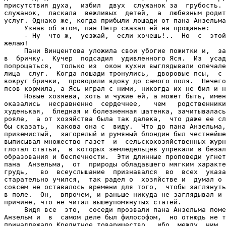
присутствия духа,  избил  двух  служанок за  грубость. 
служанок,  ласкала  вежливых  детей,  а  любезным родит
услуг. Однако же, когда прибыли лошади от пана Анзельма
     Узнав об этом, пан Петр сказал ей на прощанье:

     - Ну  что ж,  уезжай,  если хочешь!..  Но  с  этой
желаю!

     Пани Винцентова уложила свои убогие пожитки и,  за
в  бричку.  Кучер  подсадил  удивленного Яся.  Из  усад
попрощаться,  только из  окон кухни выглядывали опечале
лица  слуг.  Когда лошади тронулись,  дворовые псы,  с 
вокруг брички,  проводили вдову до самого поля.  Нечего
псов кормила, а Ясь играл с ними, никогда их не бил и н
     Новые хозяева, хоть и чужие ей, а может быть, имен
оказались  несравненно  сердечнее,   чем   родственники
худенькая,  бледная и болезненная шатенка, зачитывалась
рояле,  а от хозяйства была так далека,  что даже ее сл
бы сказать,  какова она с  виду.  Что до пана Анзельма,
приземистый,  загорелый и румяный блондин был честнейше
выписывал множество газет  и  сельскохозяйственных журн
глотал статьи,  в которых земледельцев упрекали в безал
образования и беспечности.  Эти длинные проповеди угнет
пана  Анзельма,  от  природы обладавшего мягким характе
грудь,   во  всеуслышание  признавался  во  всех  указа
старательно учился,  так радел о  хозяйстве и  думал о 
совсем не оставалось времени для того,  чтобы заглянуть
в поле.  Он,  впрочем, и раньше никуда не заглядывал и 
причине, что не читал вышеупомянутых статей.

     Видя все  это,  соседи прозвали пана Анзельма поме
Анзельм и  в  самом деле был философом,  но отнюдь не т
принадлежало Кредитное товарищество,  ибо  между  ним  