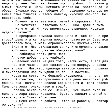
недели у  нее  было не  более одного рубля.  В  такие д
выпить вместе с  Ясем  немного молока на  завтрак да  с
обед.  Сколько раз за  обедом ей  неодолимо хотелось по
вилка сама тянется к этому жалкому кусочку жаркого. Но 
сдерживать себя.

     - Почему ты не ешь мяса, мама? - спрашивал Ясь.

     - Не хочется! - отвечала она. - Оно, должно быть, 
     - Ну что ты! Мягкое-премягкое, отличное. Неужели т
чудесно пахнет?

     Она прекрасно слышала запах мяса и  все же  не при
второй день эта же  жалкая порция,  разогретая безо вся
доставалась Ясю, а мать ограничивалась куском хлеба.

     Видя это, Ясь откладывал вилку и огорченно спрашив
     - Почему ты сегодня не обедаешь, мама?..

     - Я соблюдаю пост, дитя мое!

     А потом добавляла с улыбкой:

     - Человек живет не для того, чтобы есть, а ест для
     Ясь все чаще и чаще слышал эту поговорку, а вдова 
теряла силы.  Наконец, однажды вечером сильная головная
и лихорадочный жар вынудили ее лечь в постель.

     Назавтра состояние больной ухудшилось,  и  она  не
ноги.  К счастью,  ей прислали в тот день несколько руб
деньги она  почти две недели кормила Яся и  свою поденщ
Сама она жила только чаем и водой.

     Болезнь беспокоила ее  меньше,  чем можно было бы 
сильного жара вдове казалось, будто с каждым днем ей ст
уверяла, что "завтра" встанет.

     - У меня столько работы,  столько работы, - повтор
ее закончу?..
