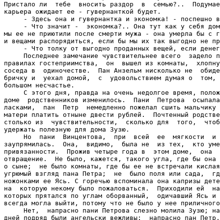
Пристало ли  тебе  вносить раздор  в  семью?..  Подумае
карьера ожидает ее - гувернанткой будет.

     - Здесь она и гувернантка и экономка! - поспешно в
     - Что значит -  экономка?.. Она тут как у себя дом
мы ее не приютили после смерти мужа - она умерла бы с г
и вещами распорядиться, если бы мы их так выгодно не пр
     - Что толку от выгодно проданных вещей, если денег
     Последнее замечание чувствительнее всего  задело п
правилах гостеприимства,  он  вышел из комнаты,  хлопну
соседа в  одиночестве.  Пан Анзельм нисколько не  обиде
бричку и  уехал домой,  с  удовольствием думая о  том, 
большом несчастье.

     С этого дня, правда на очень недолгое время, полож
доме  родственников изменилось.  Пани  Петрова  осыпала
ласками,  пан  Петр  немедленно пожелал сшить мальчику 
матери платить отныне двести рублей.  Почтенный родстве
столько из  чувствительности,  сколько для  того,  чтоб
удержать полезную для дома Зузю.

     Но  пани  Винцентова,  при  всей  ее  мягкости  и 
заупрямилась.  Она,  видимо,  была не  из тех,  кто уме
привязанности.  Прожив четыре года в  этом доме,  она  
отвращение.  Не было, кажется, такого угла, где бы она 
о сыне;  не было комнаты, где бы ее не встречали кислая
угрюмый взгляд пана Петра;  не  было поля или сада,  гд
ножонками ее Ясь. С горечью вспоминала она капризы дете
на  которую некому было пожаловаться.  Приходили ей  на
которых прятался по углам оборванный,  одичавший Ясь и 
всегда могла выйти, потому что не было у нее приличного
     Нет,  напрасно пани Петрова слезно молила Зузю; на
дней подряд были ангельски вежливы;  напрасно пан Петр,