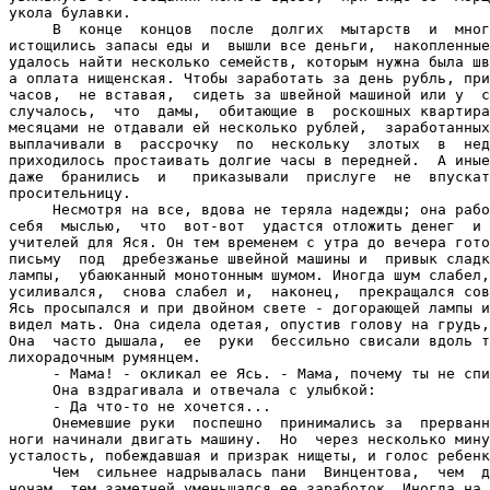
укола булавки.

     В  конце  концов  после  долгих  мытарств  и  мног
истощились запасы еды и  вышли все деньги,  накопленные
удалось найти несколько семейств, которым нужна была шв
а оплата нищенская. Чтобы заработать за день рубль, при
часов,  не вставая,  сидеть за швейной машиной или у  с
случалось,  что  дамы,  обитающие в  роскошных квартира
месяцами не отдавали ей несколько рублей,  заработанных
выплачивали в  рассрочку  по  нескольку  злотых  в  нед
приходилось простаивать долгие часы в передней.  А иные
даже  бранились  и   приказывали  прислуге  не  впускат
просительницу.

     Несмотря на все, вдова не теряла надежды; она рабо
себя  мыслью,  что  вот-вот  удастся отложить денег  и 
учителей для Яся. Он тем временем с утра до вечера гото
письму  под  дребезжанье швейной машины и  привык сладк
лампы,  убаюканный монотонным шумом. Иногда шум слабел,
усиливался,  снова слабел и,  наконец,  прекращался сов
Ясь просыпался и при двойном свете - догорающей лампы и
видел мать. Она сидела одетая, опустив голову на грудь,
Она  часто дышала,  ее  руки  бессильно свисали вдоль т
лихорадочным румянцем.

     - Мама! - окликал ее Ясь. - Мама, почему ты не спи
     Она вздрагивала и отвечала с улыбкой:

     - Да что-то не хочется...

     Онемевшие руки  поспешно  принимались за  прерванн
ноги начинали двигать машину.  Но  через несколько мину
усталость, побеждавшая и призрак нищеты, и голос ребенк
     Чем  сильнее надрывалась пани  Винцентова,  чем  д
ночам, тем заметней уменьшался ее заработок. Иногда на 