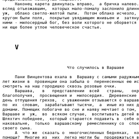
     Наконец карета двинулась вправо,  а бричка налево.
вслед отъезжавшим,  которых мало-помалу заслонило длинн
уж,  облако светло-желтой пыли.  Потом облако исчезло, 
кругом были поля,  покрытые увядающим жнивьем и  затяну
ними - милосердный бог, без воли которого не оборвется 
ни еще более утлое человеческое счастье.

V
                          Что случилось в Варшаве

     Пани Винцентова ехала в  Варшаву с самыми радужным
лет жизни в  провинции она забыла о  перенесенных ею ис
смотреть на наш городишко сквозь розовые очки.

     Варшава,   в   представлении  всей   страны,   окр
благополучия,  просвещения и  милосердия.  Деревенские 
день отпущения грехов,  с уважением отзываются о варшав
по  их  словам,  зарабатывают тысячи,  а  иные из них д
домами. Помещик побогаче во сне и наяву мечтает о том, 
Варшаве и  уж,  во  всяком случае,  воспитывать детей в
Шляхтич победнее,  который старается подавить в  себе о
наковальне,  только  варшавскому  ремесленнику со  спок
своего сына.

     А  что же  сказать о  многочисленных бедняках,  ко
помощи?  Многие из  них  легко могли бы  продержаться в