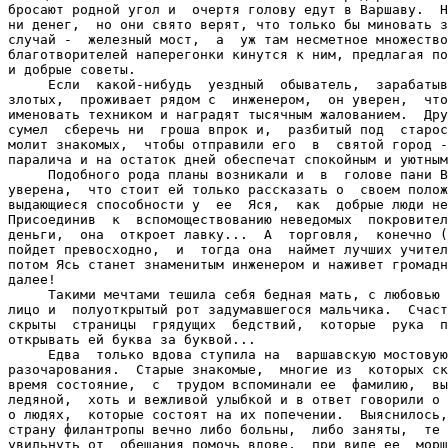
бросают родной угол и  очертя голову едут в Варшаву.  Н
ни денег,  но они свято верят, что только бы миновать з
случай -  железный мост,  а  уж там несметное множество
благотворителей наперегонки кинутся к ним, предлагая по
и добрые советы.

     Если  какой-нибудь  уездный  обыватель,  зарабатыв
злотых,  проживает рядом с  инженером,  он уверен,  что
именовать техником и наградят тысячным жалованием.  Дру
сумел  сберечь ни  гроша впрок и,  разбитый под  старос
молит знакомых,  чтобы отправили его  в  святой город -
паралича и на остаток дней обеспечат спокойным и уютным
     Подобного рода планы возникали и  в  голове пани В
уверена,  что стоит ей только рассказать о  своем полож
выдающиеся способности у  ее  Яся,  как  добрые люди не
Присоединив  к  вспомоществованию неведомых  покровител
деньги,  она  откроет лавку...  А  торговля,  конечно (
пойдет превосходно,  и  тогда она  наймет лучших учител
потом Ясь станет знаменитым инженером и наживет громадн
далее!

     Такими мечтами тешила себя бедная мать, с любовью 
лицо и  полуоткрытый рот задумавшегося мальчика.  Счаст
скрыты  страницы  грядущих  бедствий,  которые  рука  п
открывать ей буква за буквой...

     Едва  только вдова ступила на  варшавскую мостовую
разочарования.  Старые знакомые,  многие из  которых ск
время состояние,  с  трудом вспоминали ее  фамилию,  вы
ледяной,  хоть и вежливой улыбкой и в ответ говорили о 
о людях,  которые состоят на их попечении.  Выяснилось,
страну филантропы вечно либо больны,  либо заняты,  те 
увильнуть от  обещания помочь вдове,  при виде ее  морщ