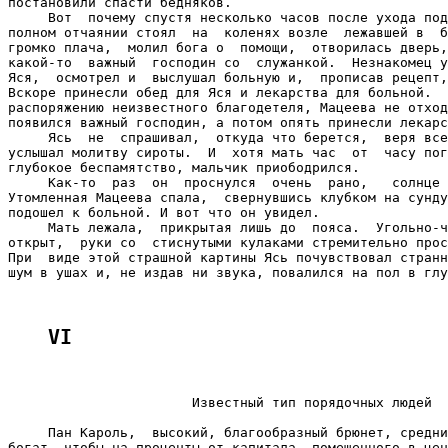
постановили спасти бедняков.

     Вот  почему спустя несколько часов после ухода под
полном отчаянии стоял  на  коленях возле  лежавшей в  б
громко плача,  молил бога о  помощи,  отворилась дверь,
какой-то  важный  господин со  служанкой.  Незнакомец у
Яся,  осмотрел и  выслушал больную и,  прописав рецепт,
Вскоре принесли обед для Яся и лекарства для больной.  
распоряжению неизвестного благодетеля, Мацеева не отход
появился важный господин, а потом опять принесли лекарс
     Ясь  не  спрашивал,  откуда что берется,  веря все
услышал молитву сироты.  И  хотя мать час  от  часу пог
глубокое беспамятство, мальчик приободрился.

     Как-то  раз  он  проснулся  очень  рано,   солнце 
Утомленная Мацеева спала,  свернувшись клубком на сунду
подошел к больной. И вот что он увидел.

     Мать лежала,  прикрытая лишь до  пояса.  Угольно-ч
открыт,  руки со  стиснутыми кулаками стремительно прос
При  виде этой страшной картины Ясь почувствовал странн
шум в ушах и, не издав ни звука, повалился на пол в глу
VI