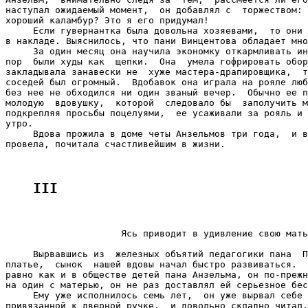
наступал ожидаемый момент,  он добавлял с  торжеством: 
хороший каламбур? Это я его придумал!

     Если гувернантка была довольна хозяевами,  то они 
в накладе. Выяснилось, что пани Винцентова обладает мно
     За один месяц она научила экономку откармливать ин
пор  были худы как  щепки.  Она  умела гофрировать обор
закладывала занавески не  хуже мастера-драпировщика,  т
соседей был огромный.  Вдобавок она играла на рояле люб
без нее не обходился ни один званый вечер.  Обычно ее п
молодую  вдовушку,  которой  следовало бы  заполучить м
подкрепляя просьбы поцелуями,  ее усаживали за рояль и 
утро.

     Вдова прожила в доме четы Анзельмов три года,  и в
провела, почитала счастливейшим в жизни.

III