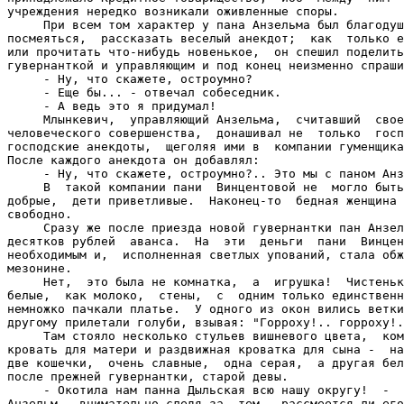
учреждения нередко возникали оживленные споры.

     При всем том характер у пана Анзельма был благодуш
посмеяться,  рассказать веселый анекдот;  как  только е
или прочитать что-нибудь новенькое,  он спешил поделить
гувернанткой и управляющим и под конец неизменно спраши
     - Ну, что скажете, остроумно?

     - Еще бы... - отвечал собеседник.

     - А ведь это я придумал!

     Млынкевич,  управляющий Анзельма,  считавший  свое
человеческого совершенства,  донашивал не  только  госп
господские анекдоты,  щеголяя ими в  компании гуменщика
После каждого анекдота он добавлял:

     - Ну, что скажете, остроумно?.. Это мы с паном Анз
     В  такой компании пани  Винцентовой не  могло быть
добрые,  дети приветливые.  Наконец-то  бедная женщина 
свободно.

     Сразу же после приезда новой гувернантки пан Анзел
десятков рублей  аванса.  На  эти  деньги  пани  Винцен
необходимым и,  исполненная светлых упований, стала обж
мезонине.

     Нет,  это была не комнатка,  а  игрушка!  Чистеньк
белые,  как молоко,  стены,  с  одним только единственн
немножко пачкали платье.  У одного из окон вились ветки
другому прилетали голуби, взывая: "Горроху!.. горроху!.
     Там стояло несколько стульев вишневого цвета,  ком
кровать для матери и раздвижная кроватка для сына -  на
две кошечки,  очень славные,  одна серая,  а другая бел
после прежней гувернантки, старой девы.

     - Окотила нам панна Дыльская всю нашу округу!  -  
Анзельм,  внимательно следя за  тем,  рассмеется ли его