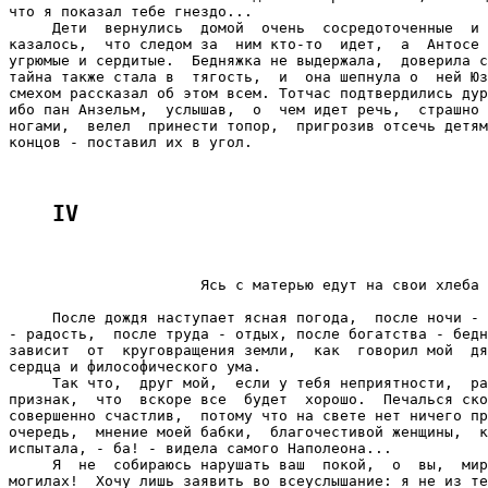
IV
                      Ясь с матерью едут на свои хлеба

     После дождя наступает ясная погода,  после ночи - 
- радость,  после труда - отдых, после богатства - бедн
зависит  от  круговращения земли,  как  говорил мой  дя
сердца и философического ума.

     Так что,  друг мой,  если у тебя неприятности,  ра
признак,  что  вскоре все  будет  хорошо.  Печалься ско
совершенно счастлив,  потому что на свете нет ничего пр
очередь,  мнение моей бабки,  благочестивой женщины,  к
испытала, - ба! - видела самого Наполеона...

     Я  не  собираюсь нарушать ваш  покой,  о  вы,  мир
могилах!  Хочу лишь заявить во всеуслышание: я не из те