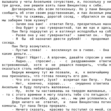
вызывала у четы Анзельмов сочувствие, и, поскольку у ни
три дочки, они решили взять пани Винцентову к себе.

     Договорились обо всем потихоньку. Но у пани Винцен
сообщить об этом своим родственникам, и пан Анзельм реш
     - Что ты скажешь, дорогой сосед, - обратился он од
мы заберем твою кузину?

     - Зачем она вам! - ответил Петр, презрительно махн
     - Она будет у нас гувернанткой, так же как и здесь
     Пан Петр подкрутил ус и взглянул исподлобья на соб
     - Разве она у нас гувернантка? - заметил он. - Про
     - Я  бы  ей назначил двести рублей!  -  продолжал 
соседа.

     Пан Петр возмутился.

     - Пустые слова!  -  воскликнул он в гневе.  - Она 
какие деньги...

     - Уйдет! Уйдет!.. А впрочем, давайте спросим у нее
     - Ладно...  спросим!..  -  с  раздражением  ответи
встревоженный,  хотя  и  не  решался поверить,  чтобы п
оказаться столь неблагодарной.

     Бедную женщину тут же позвали,  и,  к величайшему 
она призналась, что готова покинуть его дом.

     - Что это значит, Зузя? - вскричал пан Петр. - Раз
     - Нет,  конечно,  хорошо...  -  смущенно ответила 
Анзельма я буду получать жалованье...

     - Ну,  если ты настаиваешь на твердом жалованье, -
- то с этого времени я могу платить тебе сто пятьдесят 
     - Большое спасибо, дядя, но... мы уже условились с
     Дядя ничего не  ответил,  и  пани Винцентова потих
комнаты. Тут пана Петра прорвало.

     - Нечего сказать,  красиво ты поступил со мной, со