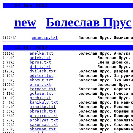
01 Nov 2002
new
Болеслав Прус
emancip.txt
Болеслав Прус. Эмансипи
(1774k)
22 Oct 2002
anelka.txt
Болеслав Прус. Анелька
(323k)
antek.txt
Болеслав Прус. 
( 50k)
bprus.txt
Eлена Цыбенко. 
( 77k)
drfil.txt
Болеслав Прус. 
( 56k)
dvilach.txt
Болеслав Прус. Дворец и
(195k)
editor.txt
Болеслав Прус. Затрудне
( 12k)
ehomuz.txt
Болеслав Прус. Эхо музы
( 60k)
error.txt
Болеслав Прус. 
(129k)
forpost.txt
Болеслав Прус. Форпост
(465k)
golosa.txt
Болеслав Прус. Голоса п
( 19k)
grehi.txt
Болеслав Прус. 
(103k)
kanikuly.txt
Болеслав Прус. На каник
(  7k)
mihalko.txt
Болеслав Прус. Михалко
( 37k)
obrasch.txt
Болеслав Прус. Обращенн
( 53k)
primiren.txt
Болеслав Прус. Примирен
( 66k)
proklyat.txt
Болеслав Прус. Проклято
( 73k)
saxonsad.txt
Болеслав Прус. Саксонск
( 22k)
sharman.txt
Болеслав Прус. Шарманка
( 25k)