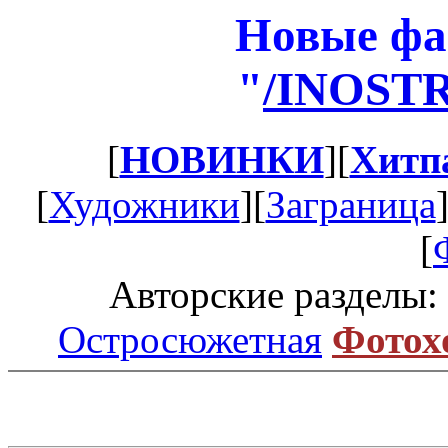
Новые фа
"
/INOST
[
НОВИНКИ
][
Хитп
[
Художники
][
Заграница
[
Авторские разделы:
Остросюжетная
Фотох