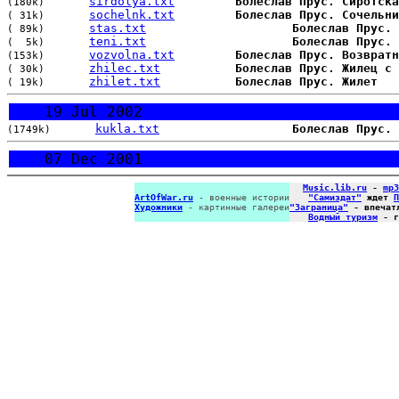
sirdolya.txt
Болеслав Прус. Сиротска
(180k)
sochelnk.txt
Болеслав Прус. Сочельни
( 31k)
stas.txt
Болеслав Прус. 
( 89k)
teni.txt
Болеслав Прус. 
(  5k)
vozvolna.txt
Болеслав Прус. Возвратн
(153k)
zhilec.txt
Болеслав Прус. Жилец с 
( 30k)
zhilet.txt
Болеслав Прус. Жилет
( 19k)
19 Jul 2002
kukla.txt
Болеслав Прус. 
(1749k)
07 Dec 2001
Music.lib.ru
-
mp3
ArtOfWar.ru
- военные истории
"Самиздат"
ждет
П
Художники
- картинные галереи
"Заграница"
- впечат
Водный туризм
- г