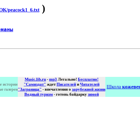
)
K/peacock1_6.txt
оманы
Music.lib.ru
-
mp3
Легально!
Бесплатно!
е истории
"Самиздат"
ждет
Писателей
и
Читателей
Школа
кожевен
ые галереи
"Заграница"
- впечатления о
зарубежной жизни
Водный туризм
- готовь байдарку
зимой