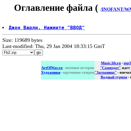
Оглавление файла (
/INOFANT/WAR
Джон Варли. Нажмите "ВВОД"
Size: 119689 bytes
Last-modified: Thu, 29 Jan 2004 18:33:15 GmT
Music.lib.ru
-
mp3
ArtOfWar.ru
- военные истории
"Самиздат"
ждет
Художники
- картинные галереи
"Заграница"
- впеча
Водный туризм
-