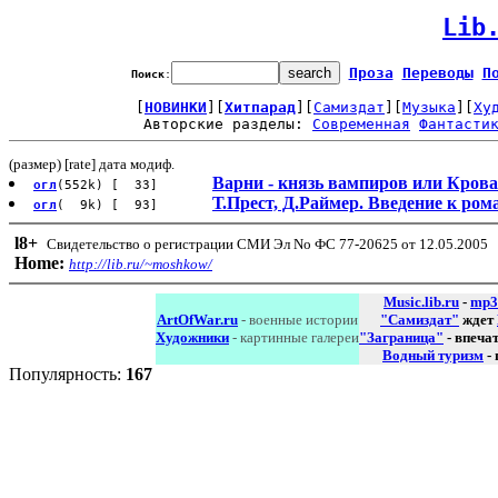
Lib
Проза
Переводы
П
Поиск
:
[
НОВИНКИ
][
Хитпарад
][
Самиздат
][
Музыка
][
Ху
Авторские разделы: 
Современная
Фантасти
(размер) [rate] дата модиф.
Варни - князь вампиров или Кров
огл
(552k) [ 33]
Т.Прест, Д.Раймер. Введение к р
огл
( 9k) [ 93]
l8
+
Свидетельство о регистрации СМИ Эл No ФС 77-20625 от 12.05.2005
Home:
http://lib.ru/~moshkow/
Music.lib.ru
-
mp3
ArtOfWar.ru
- военные истории
"Самиздат"
ждет
Художники
- картинные галереи
"Заграница"
- впеча
Водный туризм
-
Популярность:
167