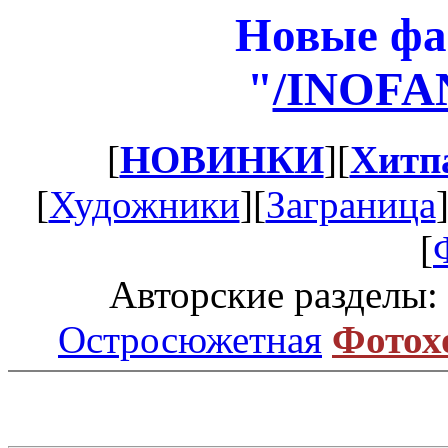
Новые фа
"
/INOFA
[
НОВИНКИ
][
Хитп
[
Художники
][
Заграница
[
Авторские разделы:
Остросюжетная
Фотох