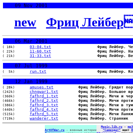
09 Nov 2001
new
Фриц Лейбер
06 Mar 2001
03-04.txt
Фриц Лейбер. Че
( 18k)
11-60.txt
Фриц Лейбер. На
( 22k)
31-33.txt
Фриц Лейбер. В
( 21k)
07 Jul 1999
run.txt
Фриц Лейбер. Ко
(  5k)
12 Jan 1999
amuses.txt
Фриц Лейбер. Грядет пор
( 28k)
chngwar1.txt
Фриц Лейбер. Большое вр
(242k)
fafhrd_1.txt
Фриц Лейбер. Мечи и чер
(360k)
fafhrd_2.txt
Фриц Лейбер. Мечи проти
(466k)
fafhrd_3.txt
Фриц Лейбер. Мечи в тум
(386k)
fafhrd_4.txt
Фриц Лейбер. Мечи проти
(440k)
fafhrd_5.txt
Фриц Лейбер. Мечи Ланкм
(515k)
wanderer.txt
Фриц Лейбер. Странник
(719k)
Music.lib.ru
-
mp3
ArtOfWar.ru
- военные истории
"Самиздат"
ждет
П