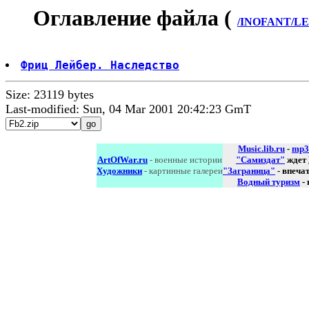
Оглавление файла (
/INOFANT/LEJ
Фриц Лейбер. Наследство
Size: 23119 bytes
Last-modified: Sun, 04 Mar 2001 20:42:23 GmT
Music.lib.ru
-
mp3
ArtOfWar.ru
- военные истории
"Самиздат"
ждет
Художники
- картинные галереи
"Заграница"
- впеча
Водный туризм
-