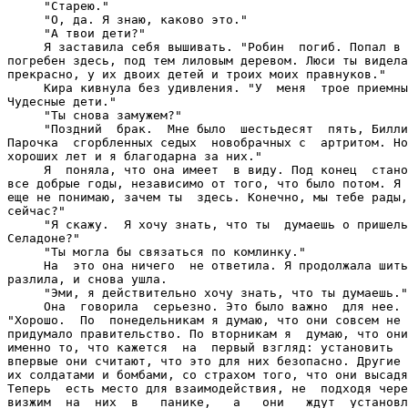
     "Старею."

     "О, да. Я знаю, каково это."

     "А твои дети?"

     Я заставила себя вышивать. "Робин  погиб. Попал в 
погребен здесь, под тем лиловым деревом. Люси ты видела
прекрасно, у их двоих детей и троих моих правнуков."

     Кира кивнула без удивления. "У  меня  трое приемны
Чудесные дети."

     "Ты снова замужем?"

     "Поздний  брак.  Мне было  шестьдесят  пять, Билли
Парочка  сгорбленных седых  новобрачных с  артритом. Но
хороших лет и я благодарна за них."

     Я  поняла, что она имеет  в виду. Под конец  стано
все добрые годы, независимо от того, что было потом. Я 
еще не понимаю, зачем ты  здесь. Конечно, мы тебе рады,
сейчас?"

     "Я скажу.  Я хочу знать, что ты  думаешь о пришель
Селадоне?"

     "Ты могла бы связаться по комлинку."

     На  это она ничего  не ответила. Я продолжала шить
разлила, и снова ушла.

     "Эми, я действительно хочу знать, что ты думаешь."

     Она  говорила  серьезно. Это было важно  для нее. 
"Хорошо.  По  понедельникам я думаю, что они совсем не 
придумало правительство. По вторникам я  думаю, что они
именно то, что кажется  на  первый взгляд: установить  
впервые они считают, что это для них безопасно. Другие 
их солдатами и бомбами, со страхом того, что они высадя
Теперь  есть место для взаимодействия, не  подходя чере
визжим  на  них  в   панике,   а   они   ждут  установл