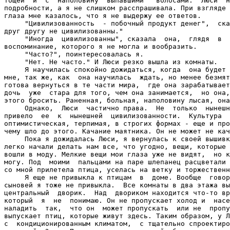
тощей  и  с  наполовину  выпавшими   волосами.  Люси  н
подробности, а я не слишком расспрашивала. При взгляде 
глаза мне казалось, что я не выдержу ее ответов.

     "Цивилизованность  - побочный продукт денег",  ска
друг другу не цивилизованны."

     "Иногда  цивилизованны", сказала  она,  глядя  в  
воспоминание, которого я не могла и вообразить.

     "Часто?", поинтересовалась я.

     "Нет. Не часто." И Люси резко вышла из комнаты.

     Я научилась спокойно дожидаться, когда  она будет 
мне, так же, как  она научилась  ждать, но менее безмят
готова вернуться в те части мира,  где она зарабатывает
дочь  уже  стара для того, чем она занимается,  но она,
этого бросить. Раненная, больная, наполовину лысая, она
     Однако,  Люси  частично права.  Не  только  нынешн
привело  ее  к  нынешней  цивилизованности.  Культура  
оптимистическая, терпимая, в строгих формах - еще и про
чему шло до этого. Качание маятника. Он не может не кач
     Пока я дожидалась Люси, я вернулась к своей вышивк
легко начали делать нам все, что угодно, вещи, которые 
вошли в моду. Мелкие вещи мои глаза уже не видят,  но к
могу. Под  моими  пальцами на паре шлепанец расцветали 
со мной прилетела птица, уселась на ветку и торжественн
     Я еще не привыкла к птицам  в  доме. Вообще  говор
сыновей я тоже не привыкла.  Все комнаты в два этажа вы
центральный  дворик.  Над  двориком находится что-то вр
который  я  не  понимаю. Он не пропускает холод и  насе
наладить  так,  что он  может пропускать  или не  пропу
выпускает птиц, которые живут здесь. Таким образом, у Л
с  кондиционированным климатом,  с тщательно спроектиро