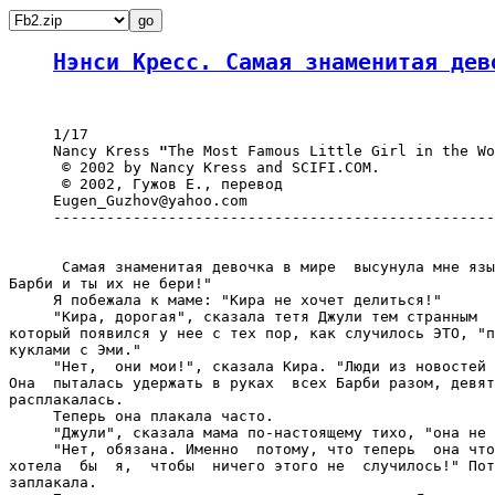
Нэнси Кресс. Самая знаменитая дев
     1/17

     Nancy Kress 
"
The Most Famous Little Girl in the Wo
      © 2002 by Nancy Kress and SCIFI.COM.

      © 2002, Гужов Е., перевод

     Eugen_Guzhov@yahoo.com

     --------------------------------------------------
      Самая знаменитая девочка в мире  высунула мне язы
Барби и ты их не бери!"

     Я побежала к маме: "Кира не хочет делиться!"

     "Кира, дорогая", сказала тетя Джули тем странным  
который появился у нее с тех пор, как случилось ЭТО, "п
куклами с Эми."

     "Нет,  они мои!", сказала Кира. "Люди из новостей 
Она  пыталась удержать в руках  всех Барби разом, девят
расплакалась.

     Теперь она плакала часто.

     "Джули", сказала мама по-настоящему тихо, "она не 
     "Нет, обязана. Именно  потому, что теперь  она что
хотела  бы  я,  чтобы  ничего этого не  случилось!" Пот
заплакала.
