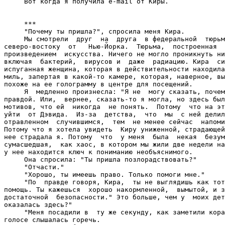
     Вот когда я получила e-mail от Киры.

     ***

     "Почему ты пришла?", спросила меня Кира.

     Мы смотрели  друг  на  друга  в федеральной  тюрьм
северо-востоку  от   Нью-Йорка.  Тюрьма,  построенная  
произведением  искусства. Ничего не могло проникнуть ни
включая  бактерий,  вирусов и  даже  радиацию. Кира  си
испуганная женщина, которая в действительности находила
миль, запертая в какой-то камере, которая, наверное, вы
похоже на ее голограмму в центре для посещений.

     Я  медленно произнесла: "Я не  могу сказать, почем
правдой. Или,  вернее, сказать-то я могла, но здесь был
мотивов, что ей  никогда  не понять.  Потому  что на эт
уйти  от Дэвида.  Из-за  детства,  что  мы  с ней делил
отравленном  случившимся,  тем  не менее сейчас  напоми
Потому что я хотела увидеть  Киру униженной, страдающей
нее страдала я. Потому  что  у меня  была  некая  безум
сумасшедшая,  как хаос, в котором мы жили две недели на
у нее находится ключ к пониманию необъяснимого.

     Она спросила: "Ты пришла позлорадствовать?"

     "Отчасти."

     "Хорошо, ты имеешь право. Только помоги мне."

     "По  правде говоря, Кира,  ты не выглядишь как тот
помощь. Ты кажешься  хорошо накормленной,  вымытой, и з
достаточной  безопасности." Это больше, чем у  моих дет
оказалась здесь?"

     "Меня посадили в  ту же секунду, как заметили кора
голосе слышалась горечь.
