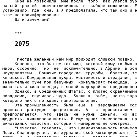
2075
      Иногда желанный нам мир приходит слишком поздно.

     Конечно, это был не тот мир, который кому-то был н
мира, особенно,  но  не  исключительно, в Африке, в осн
неуправляемы.  Вонючие городские  трущобы,  болезни, те
князьков. Каждодневная нужда, жестокость и страдания, в
значительно хуже при безумных  конвульсиях геноцида.  Б
шара так и жила всегда, с малой надеждой на предвиденны
     Однако, в Соединенных Штатах, с плотно охраняемыми
порядками,  случилось чудо.  Булки к  рыбе,  нечто зада
которого никто не ждал: нанотехнология.

     Эта промышленность  была  еще  в  зародышевом  сос
принесла  растущее  процветание.  А   с  процветанием  
предполагается,  что  здесь  не  нужны  деньги,  но  вс
щедрость, цивилизованность. И еще одно: космическая  пр
ажиотажных новостей, которые я намеренно не смотрела.

     "Нечестно  говорить,  что цивилизованность принесл
Люси. Она вернулась  из журналистской командировки в  С