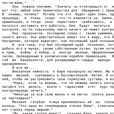
постигаемы."

     Она  пожала плечами. "Значить ты отличаешься от  м
вот что: любой план правительства для  обращения с приш
И  знаешь, почему?  Потому что это  будет один план, од
процедур,  и  очень  скоро  что-то изменится на  Земле,
пришельцев, и тогда  план  перестанет  срабатывать,  а 
пытаться заставить его работать. Они  будут  пытаться  
контроля, но по серьезному никто ничего не может контро
     Она  произнесла  последние слова с  таким нажимом,
своего шитья. Она действительно имеет это в виду, это б
прозрение, которое вдвигает, как последний край познани
     И  все-таки, это был последний край  познания, пот
добыть его в муках, своим собственным путем, путем поте
и чумы,  войны  и побед, а  иногда  жизнью, оформленным
часом, проведенным в космическом корабле пришельцев.  В
той  же  банальности, для раздирающего сердце  вывода. 
одновременно.

     И все же...

     Внезапная нежность  к Кире нахлынула на меня. Мы п
наших  жизней,  сцепившись в бессмысленной  битве. Я ос
ней, чтобы не растревожить свои скрипучие суставы, и вз
     "Кира,  если ты веришь, что не можешь ничего контр
пытайся это  делать,  иначе с  гарантией  этот  курс пр
контролируешь ничего."

     "Никогда за всю свою жизнь я не могла  понять разн
за чертовщина?"

     Меховая  голубая  птица приземлилась ей  на  голов
волосы. "Это одна из геномодовых птичек Лема", ответила
нет страха перед людьми."

     "Фу, какая глупая идея!",  сказала Кира, хлопая пт