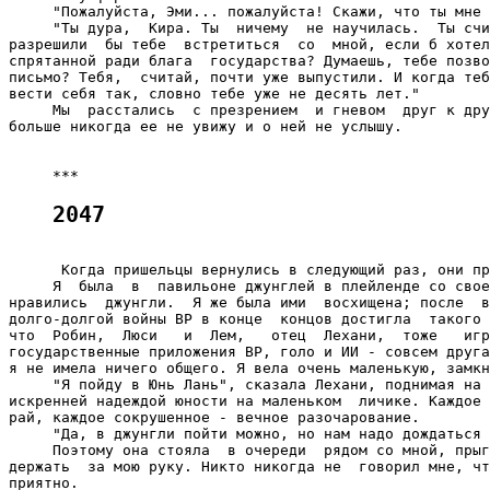
     "Пожалуйста, Эми... пожалуйста! Скажи, что ты мне 
     "Ты дура,  Кира. Ты  ничему  не научилась.  Ты счи
разрешили  бы тебе  встретиться  со  мной, если б хотел
спрятанной ради блага  государства? Думаешь, тебе позво
письмо? Тебя,  считай, почти уже выпустили. И когда теб
вести себя так, словно тебе уже не десять лет."

     Мы  расстались  с презрением  и гневом  друг к дру
больше никогда ее не увижу и о ней не услышу.

2047