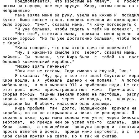
     Предполагается, что взрослые не плачут.  Я  посмот
потом на глупую, все еще орущую  Киру, потом снова на т
неправильно.

     Мама взяла меня за руку, увела на кухню и  посадил
кухне  было совсем тепло, пеклись печенья из шоколадног
было хорошо. "Эми", сказала мама, "я хочу поговорить с 
     "Я уже большая, чтобы сидеть у тебя на коленях", с
     "Нет еще", ответила мама,  прижала  меня крепче  и
совсем хорошо. "Но ты уже достаточно большая, чтобы пон
с Кирой."

     "Кира говорит, что она этого сама не понимает!"

     "Ну, в каком-то смысле это  верно", сказала мама. 
поймешь. Ты  знаешь,  что Кира была  с  тобой  на  паст
большой космический корабль."

     "Можно взять печенье?"

     "Они еще не готовы. Сиди смирно и слушай, Эми."

     Я сказала: "Ну, да, я все это знаю! Спустился кора
Кира вошла, а я  убежала  далеко и не попала."  А потом
мобильнику,  а она вызвала 911 и прибежали люди. Не тет
этот день  дома  присматривала моя  мама.  Примчались  
скорая помощь. Машины заехали прямо на пастбище,  распу
коровы не  проломились  через  изгородь, то,  клянусь, 
задавили бы. В общем, классное было зрелище.

     Кира пробыла  там  долго. Полицейские  кричали на 
корабль, но он не открывался и никак не реагировал. Я  
верхнего окна, куда мама велела мне уйти, через бинокль
вертолет,  но прежде чем он успел что-то  сделать,  две
Кира  вышла,  а полицейские  рванули вперед и  схватили
просто взлетел и исчез,  пройдя мимо вертолета, и с  те
Кира самая крутая на свете. Но я так не считаю.
