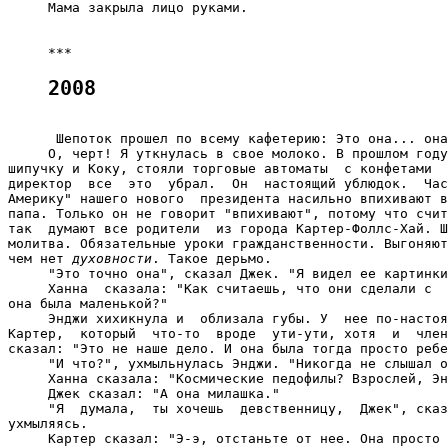
     Мама закрыла лицо руками.

2008
      Шепоток прошел по всему кафетерию: Это она... она
     О, черт! Я уткнулась в свое молоко. В прошлом году
шипучку и Коку, стояли торговые автоматы  с конфетами  
директор  все  это  убрал.  Он  настоящий ублюдок.  Час
Америку" нашего нового  президента насильно впихивают в
папа. Только он не говорит "впихивают", потому что счит
так  думают все родители  из города Картер-Фоллс-Хай. Ш
молитва. Обязательные уроки гражданственности. Выгоняют
чем нет 
духовности
. Такое дерьмо.

     "Это точно она", сказал Джек. "Я видел ее картинки
     Ханна  сказала: "Как считаешь, что они сделали с  
она была маленькой?"

     Энджи хихикнула и  облизала губы. У  нее по-настоя
Картер,  который  что-то  вроде  ути-ути, хотя  и  член
сказал: "Это не наше дело. И она была тогда просто ребе
     "И что?", ухмыльнулась Энджи. "Никогда не слышал о
     Ханна сказала: "Космические педофилы? Взрослей, Эн
     Джек сказал: "А она милашка."

     "Я  думала,  ты хочешь  девственницу,  Джек", сказ
ухмыляясь.

     Картер сказал: "Э-э, отстаньте от нее. Она просто 