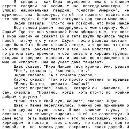
     Я  следила,  как Кира  неуверенно  шла к  столикам
строго  следили  за  всеми. У нас  повсюду мониторы,  т
улицах  национальная  гвардия.  "Очистим  Америку",  че
щурилось: она  близорука, но ей  не нравится носить кон
что они зудят. Я еще ниже согнулась над своим молоком.

     Энджи сказала: "Кто-то мне говорил, что Кира Ланде
     Все головы рывком  повернулись в мою сторону. Черт
Энджи" Где это она услышала? Мама обещала мне, что никт
а Кира никому не скажет! Ей и тете Джули пришлось перее
папой, потому что у тети  Джули  после развода настали 
надо было быть ближе к своей сестре, и я должна это пон
но если Кира  расхвастается и все  мне испортит... Это 
потратила тьму времени, чтобы попасть в хорошие группы,
входила в средних  классах, и никакая до отвращения зна
мне не испортит. Она не умеет даже танцевать.

     Джек сказал: "Кира Ланден твоя кузина, Эми, реальн
     "Нет", сказала я, "конечно, нет."

     Энджи сказала: "А я слышала другое."

     Картер сказал: "Так это просто сплетни? Ты вредишь
     "Боже, Картер, прекрати. Слабак!"

     Картер покраснел. Ханна,  которой он  нравился,  х
сам, сказала:  "Приятно,  когда  хоть кто-то по  крайне
добрым к другим."

     "Плюнь это в свой суп, Ханна!", сказала Энджи.

     Джек и Ханна переглянулись. Именно они принимали р
и  для других  групп  тоже.  Энджи  слишком  глупа,  чт
осознать, что ее могут выдавить. Я ей  не сочувствую. О
даже если  быть выдавленным - это по-настоящему ужасно.
коридорам  и никто в  твою сторону  не поглядит, над то
спиной,  и  не  можешь даже  сохранить  своих друзей. И