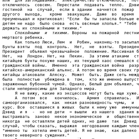
Или  для заглядывания.  Электричество отключилось,  пот
отключилось  совсем.  Перестали  подавать  тепло.  Дэви
гостиной  на  случай,  если в здании  начнется  пожар  
другого  выхода,   кроме  эвакуации.  Даже  во  время  
преуменьшал и критиковал: "Если  бы ты запасла больше е
детям не надо  было снова  есть овсяные хлопья." "Тебе 
держать их спокойными и тихими."

Спокойными  и  тихими.
 Вороны  на пожарной  лестни
мертвого ребенка.

     Как только Люси, Лем  и  Робин, наконец-то засыпал
Бунты взяты  под  контроль.  Нет,  не  взяты.  Президен
Президент  объявил чрезвычайное  положение. Массивная б
Нет,  на  Лондон. Нет, на  Пекин.  За этими атаками  ст
китайцев бунты похуже наших, их текущий хаос смешался с
гражданской войны.  Именно  эта гражданская война  разр
китайско-американский альянс. А потом во время своих гр
китайцы атаковали  Аляску.  Может  быть. Даже сеть межд
была  полностью  убеждена в  том,  кто же именно выпуст
зараженных бубонной чумой. Однако, Белый дом объявил, ч
стали непереносимы для Западного мира.

     Я не вижу, какие из эксцессов могут быть еще хуже.

     А  потом  все   кончилось.   Армия  справилась.  И
самоорганизовался,  как  некая разновидность чумы,  и  
курс. Все  оставшиеся в живых  были к нему уже  иммунны
Дэвид  и я  -  но не дети  = вышли  из нашего  здания в
выстраивать  заново  некое экономическое  и  общественн
никогда  не оставляли детей одних, но даже  так  Дэвид 
случай, чтобы сказать, выражая  негодование каждым член
"именно ты  хотела иметь детей. Я не знаю,  как далеко 
твоего неверного суждения."
