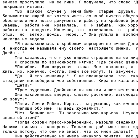
заново проступило  на ее лице. Я подумала, что слово "Д
покрывает истины.

     "Во  всяком  случае у  меня были  старые  друзья, 
Большинство людей не хотело иметь со мной ничего общего
обеспечили мне новые документы и работу на крабовой фер
Знаешь,  работа мне  нравилась.  Я  и забыла,  как хоро
работая на  воздухе. Конечно, это  отличалось  от  рабо
отца,  но  ветер, дождь,  море..." Она уплыла в  воспом
никогда не видела.

     "Я познакомилась с крабовым фермером по имени Дэни
Я  никогда не называла ему своего  настоящего имени.  У
Джейн..."

     Мне казалось, что я уже видела страдание на ее лиц
     Я спросила по возможности мягче: "Где сейчас Дэние
     "Погибли.  Био-вирусная  атака. Мне  казалось, я  
жить, но, конечно, смогла. Люди все могут. Ты замужем, 
     "Да.  Я его ненавижу."  Я не планировала  это  ска
страдании высвободило мое собственное. Кира не казалась
     "Дети?"

     "Трое чудесных. Двойняшки-пятилетки и шестимесячны
     Она наклонилась вперед, словно растение, изголодав
их зовут?"

     "Люси, Лем и Робин. Кира... ты думаешь, как именно
     "Напиши обо мне. Ты ведь журналист."

     "Нет. Больше нет. Ты завершила мою карьеру. Неужел
знала об этом?"

     "Тогда созови пресс-конференцию. Разошли сведения 
Напиши  письма в  конгресс. Только не дай  мне гнить зд
только потому, что они не знают, что со мной делать!"

     Она действительно не имела никакого понятия, как д