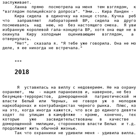
заслуживает.

     Ханна  прямо  посмотрела на меня  тем взглядом,  к
"взглядом полицейского допроса". "Эми... Кира Ланден - 
     Кира сидела  в одиночку на конце стола. Кучка  реб
что   заправляют   лабораторией  ВР,  сидела  на  друго
посмеиваясь  над  нею, но  без настоящего смеха.  Я уви
избранную королевой гала-концерта ВР, хотя она еще не в
окинула   Киру  холодным   оценивающим   взглядом,   а 
отвернулась.

     "Нет",  сказала я. "Я тебе уже говорила. Она не мо
деле, я ее никогда не встречала."

2018