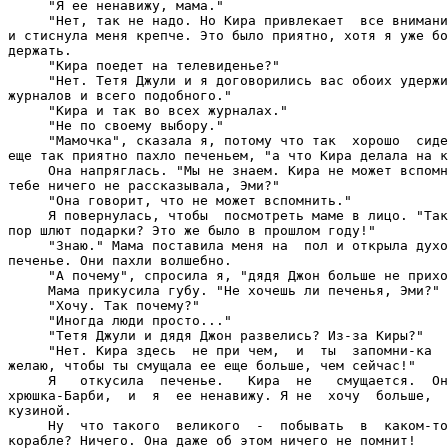
     "Я ее ненавижу, мама."

     "Нет, так не надо. Но Кира привлекает  все внимани
и стиснула меня крепче. Это было приятно, хотя я уже бо
держать.

     "Кира поедет на телевиденье?"

     "Нет. Тетя Джули и я договорились вас обоих удержи
журналов и всего подобного."

     "Кира и так во всех журналах."

     "Не по своему выбору."

     "Мамочка", сказала я, потому что так  хорошо  сиде
еще так приятно пахло печеньем, "а что Кира делала на к
     Она напряглась. "Мы не знаем. Кира не может вспомн
тебе ничего не рассказывала, Эми?"

     "Она говорит, что не может вспомнить."

     Я повернулась, чтобы  посмотреть маме в лицо. "Так
пор шлют подарки? Это же было в прошлом году!"

     "Знаю." Мама поставила меня на  пол и открыла духо
печенье. Они пахли волшебно.

     "А почему", спросила я, "дядя Джон больше не прихо
     Мама прикусила губу. "Не хочешь ли печенья, Эми?"

     "Хочу. Так почему?"

     "Иногда люди просто..."

     "Тетя Джули и дядя Джон развелись? Из-за Киры?"

"
Нет. Кира здесь  не при чем,  и  ты  запомни-ка  
желаю, чтобы ты смущала ее еще больше, чем сейчас!"

     Я   откусила  печенье.   Кира  не   смущается.  Он
хрюшка-Барби,  и  я  ее ненавижу. Я не  хочу  больше,  
кузиной.

     Ну  что такого  великого  -  побывать  в  каком-то
корабле? Ничего. Она даже об этом ничего не помнит!
