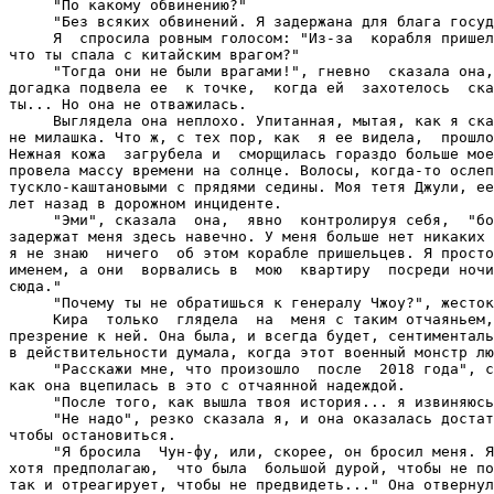
     "По какому обвинению?"

     "Без всяких обвинений. Я задержана для блага госуд
     Я  спросила ровным голосом: "Из-за  корабля пришел
что ты спала с китайским врагом?"

     "Тогда они не были врагами!", гневно  сказала она,
догадка подвела ее  к точке,  когда ей  захотелось  ска
ты... Но она не отважилась.

     Выглядела она неплохо. Упитанная, мытая, как я ска
не милашка. Что ж, с тех пор, как  я ее видела,  прошло
Нежная кожа  загрубела и  сморщилась гораздо больше мое
провела массу времени на солнце. Волосы, когда-то ослеп
тускло-каштановыми с прядями седины. Моя тетя Джули, ее
лет назад в дорожном инциденте.

     "Эми", сказала  она,  явно  контролируя себя,  "бо
задержат меня здесь навечно. У меня больше нет никаких 
я не знаю  ничего  об этом корабле пришельцев. Я просто
именем, а они  ворвались в  мою  квартиру  посреди ночи
сюда."

     "Почему ты не обратишься к генералу Чжоу?", жесток
     Кира  только  глядела  на  меня с таким отчаяньем,
презрение к ней. Она была, и всегда будет, сентименталь
в действительности думала, когда этот военный монстр лю
     "Расскажи мне, что произошло  после  2018 года", с
как она вцепилась в это с отчаянной надеждой.

     "После того, как вышла твоя история... я извиняюсь
     "Не надо", резко сказала я, и она оказалась достат
чтобы остановиться.

     "Я бросила  Чун-фу, или, скорее, он бросил меня. Я
хотя предполагаю,  что была  большой дурой, чтобы не по
так и отреагирует, чтобы не предвидеть..." Она отвернул