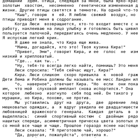
домашний  Эдем. Птица, следящая за мной, была ярко-крас
золотым  хвостом,  несомненно  генетически измененная д
жизни. Другие птицы светятся в темноте. На одной что-то
     "Кыш", говорю  я  ей. Я люблю  свежий  воздух, но 
птицы приводят меня в содрогание.

     Когда Люси  возвращается, кто-то входит вместе с н
работу, наклеиваю на лицо улыбку и готовлюсь быть цивил
пользуется палочкой, передвигаясь очень медленно. У нее
Я испускаю легкий крик.

     Я даже не знала, что Кира еще жива.

     "Мама, догадайся, кто это! Твоя кузина Кира!"

     "Привет,  Эми", говорит Кира, и ее  голос  не  изм
низкий и хрипловатый.

     "Где... как ты..."

     "Ну, тебя-то всегда легко найти, помнишь? Это меня
     Люси спросила: "Тебя сейчас ищут, Кира?"

Кира.
 Люси слишком  скоро привыкла  к  новой  граж
Дети Лема и Робина должны бы называть ее мисс Ланден ил
     "о,  наверное", отвечает Кира. "Но  если  они пока
им,  что мой  слуховой имплант снова испортился." Она  
которое  любезно  изогнуло  себя под ней. Он такого у  
мурашки, но Кира, похоже, не против.

     Мы  уставились  друг на  друга,  две  древние  лед
мешковатых одеждах, а  я вдруг увидела ее двадцатишести
любовницей  вражеского  генерала.  Каждая  деталь  в  з
выделялась:  синий  спортивный костюм  с  двойным  рядо
нашитых спереди, асимметричная прическа цвета золотых л
со мной все чаще и чаще. Прошлое гораздо яснее настояще
     Люси сказала: "Я приготовлю чай, хорошо?"

     "Да, дорогая, пожалуйста", ответила я.
