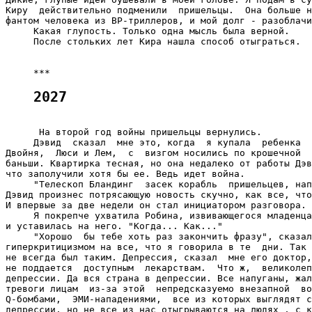
2027
      На второй год войны пришельцы вернулись.

     Дэвид  сказал  мне это, когда  я купала  ребенка  
Двойня,  Люси и Лем,  с  визгом носились по крошечной  
баньши. Квартирка тесная, но она недалеко от работы Дэв
что заполучили хотя бы ее. Ведь идет война.

     "Телескоп Бландинг  засек корабль  пришельцев, нап
Дэвид произнес потрясающую новость скучно, как все, что
И впервые за две недели он стал инициатором разговора.

     Я покрепче ухватила Робина, извивающегося младенца
и уставилась на него. "Когда... Как..."

     "Хорошо  бы тебе хоть раз закончить фразу", сказал
гиперкритицизмом на все, что я говорила в те  дни. Так 
не всегда был таким. Депрессия, сказал  мне его доктор,
не поддается  доступным  лекарствам.  Что ж,  великолеп
депрессии. Да вся страна в депрессии. Все напуганы, жал
тревоги лицам  из-за этой  непредсказуемо внезапной  во
Q-бомбами,  ЭМИ-нападениями,  все из которых выглядят с
депрессии, но не все из нас отыгрываются на людях , с к