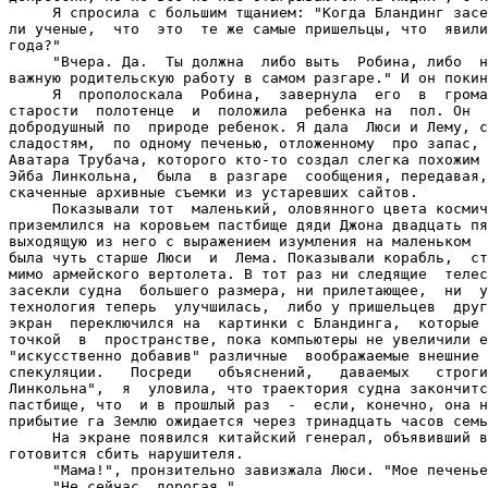
     Я спросила с большим тщанием: "Когда Бландинг засе
ли ученые,  что  это  те же самые пришельцы, что  явили
года?"

     "Вчера. Да.  Ты должна  либо выть  Робина, либо  н
важную родительскую работу в самом разгаре." И он покин
     Я  прополоскала  Робина,  завернула  его  в  грома
старости  полотенце  и  положила  ребенка на  пол. Он  
добродушный по  природе ребенок. Я дала  Люси и Лему, с
сладостям,  по одному печенью, отложенному  про запас, 
Аватара Трубача, которого кто-то создал слегка похожим 
Эйба Линкольна,  была  в разгаре  сообщения, передавая,
скаченные архивные съемки из устаревших сайтов.

     Показывали тот  маленький, оловянного цвета космич
приземлился на коровьем пастбище дяди Джона двадцать пя
выходящую из него с выражением изумления на маленьком  
была чуть старше Люси  и  Лема. Показывали корабль,  ст
мимо армейского вертолета. В тот раз ни следящие  телес
засекли судна  большего размера, ни прилетающее,  ни  у
технология теперь  улучшилась,  либо у пришельцев  друг
экран  переключился на  картинки с Бландинга,  которые 
точкой  в  пространстве, пока компьютеры не увеличили е
"искусственно добавив" различные  воображаемые внешние 
спекуляции.   Посреди   объяснений,   даваемых   строги
Линкольна",  я  уловила, что траектория судна закончитс
пастбище, что  и в прошлый раз  -  если, конечно, она н
прибытие га Землю ожидается через тринадцать часов семь
     На экране появился китайский генерал, объявивший в
готовится сбить нарушителя.

     "Мама!", пронзительно завизжала Люси. "Мое печенье
     "Не сейчас, дорогая."
