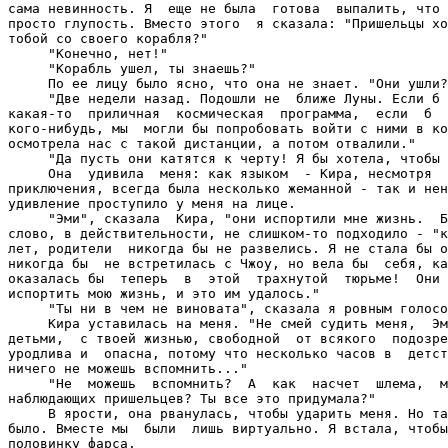
сама невинность. Я  еще не была  готова  выпалить, что 
просто глупость. Вместо этого  я сказала: "Пришельцы хо
тобой со своего корабля?"

     "Конечно, нет!"

     "Корабль ушел, ты знаешь?"

     По ее лицу было ясно, что она не знает. "Они ушли?
     "Две недели назад. Подошли не  ближе Луны. Если б 
какая-то  приличная  космическая  программа,  если  б  
кого-нибудь, мы  могли бы попробовать войти с ними в ко
осмотрела нас с такой дистанции, а потом отвалили."

     "Да пусть они катятся к черту! Я бы хотела, чтобы 
     Она  удивила  меня: как языком  - Кира, несмотря  
приключения, всегда была несколько жеманной - так и нен
удивление проступило у меня на лице.

     "Эми", сказала  Кира, "они испортили мне жизнь.  Б
слово, в действительности, не слишком-то подходило - "к
лет, родители  никогда бы не развелись. Я не стала бы о
никогда бы  не встретилась с Чжоу, но вела бы  себя, ка
оказалась бы  теперь  в  этой  трахнутой  тюрьме!  Они 
испортить мою жизнь, и это им удалось."

     "Ты ни в чем не виновата", сказала я ровным голосо
     Кира уставилась на меня. "Не смей судить меня,  Эм
детьми,  с твоей жизнью, свободной  от всякого  подозре
уродлива и  опасна, потому что несколько часов в  детст
ничего не можешь вспомнить..."

     "Не  можешь  вспомнить?  А  как  насчет  шлема,  м
наблюдающих пришельцев? Ты все это придумала?"

     В ярости, она рванулась, чтобы ударить меня. Но та
было. Вместе мы  были  лишь виртуально. Я встала, чтобы
половинку фарса.
