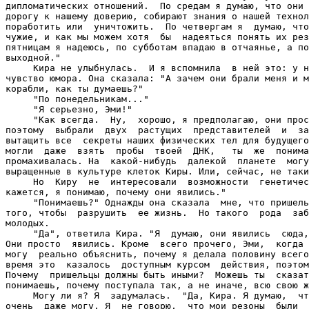
дипломатических отношений.  По средам я думаю, что они 
дорогу к нашему доверию, собирают знания о нашей технол
поработить или  уничтожить.  По четвергам я  думаю, что
чужие, и как мы можем хотя  бы  надеяться понять их рез
пятницам я надеюсь, по субботам впадаю в отчаянье, а по
выходной."

     Кира не улыбнулась.  И я вспомнила  в ней это: у н
чувство юмора. Она сказала: "А зачем они брали меня и м
корабли, как ты думаешь?"

     "По понедельникам..."

     "Я серьезно, Эми!"

     "Как всегда.  Ну,  хорошо, я предполагаю, они прос
поэтому  выбрали  двух  растущих  представителей  и  за
вытащить все  секреты наших физических тел для будущего
могли  даже  взять  пробы  твоей  ДНК,   ты  же  понима
промахивалась. На  какой-нибудь  далекой  планете  могу
выращенные в культуре клеток Киры. Или, сейчас, не таки
     Но  Киру  не  интересовали  возможности  генетичес
кажется, я понимаю, почему они явились."

     "Понимаешь?" Однажды она сказала  мне, что пришель
того, чтобы  разрушить  ее жизнь.  Но такого  рода  заб
молодых.

     "Да", ответила Кира. "Я  думаю, они явились  сюда,
Они просто  явились. Кроме  всего прочего, Эми,  когда 
могу  реально объяснить, почему я делала половину всего
время это  казалось  доступным курсом  действия, поэтом
Почему  пришельцы должны быть иными?  Можешь ты  сказат
понимаешь, почему поступала так, а не иначе, всю свою ж
     Могу ли я? Я  задумалась.  "Да, Кира. Я думаю,  чт
очень  даже могу. Я  не говорю,  что мои резоны  были  