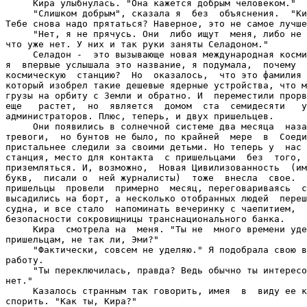
     Кира улыбнулась. "Она кажется добрым человеком."

     "Слишком добрым", сказала я  без  объяснения.  "Ки
Тебе снова надо прятаться? Наверное, это не самое лучше
     "Нет, я не прячусь. Они  либо ищут  меня, либо не 
что уже нет. У них и так руки заняты Селадоном."

     Селадон -  это вызывающе новая международная косми
я  впервые услышала это название, я подумала,  почему  
космическую  станцию?  Но  оказалось,  что это фамилия 
который изобрел такие дешевые ядерные устройства, что м
грузы на орбиту с Земли и обратно. И  переместили прорв
еще   растет,  но  является  домом  ста  семидесяти   у
администраторов. Плюс, теперь, и двух пришельцев.

     Они появились в солнечной системе два месяца  наза
тревоги,  но бунтов не было, по крайней  мере  в  Соеди
пристальнее следили за своими детьми. Но теперь у  нас 
станция, место для контакта  с пришельцами  без  того, 
приземляться. И, возможно,  Новая Цивилизованность  (им
букв,  писали о  ней журналисты)  тоже  внесла  свое.  
пришельцы  провели  примерно  месяц, переговариваясь  с
высадились на борт, а несколько отобранных людей  переш
судна, и все стало  напоминать вечеринку с чаепитием,  
безопасности сокровищницы транснационального банка.

     Кира  смотрела на  меня. "Ты не  много времени уде
пришельцам, не так ли, Эми?"

     "Фактически, совсем не уделяю." Я подобрала свою в
работу.

     "Ты переключилась, правда? Ведь обычно ты интересо
нет."

     Казалось странным так говорить, имея  в  виду ее к
спорить. "Как ты, Кира?"
