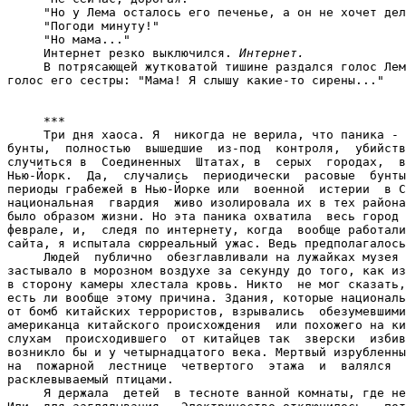
     "Но у Лема осталось его печенье, а он не хочет дел
     "Погоди минуту!"

     "Но мама..."

     Интернет резко выключился. 
Интернет.
     В потрясающей жутковатой тишине раздался голос Лем
голос его сестры: "Мама! Я слышу какие-то сирены..."

     ***

     Три дня хаоса. Я  никогда не верила, что паника - 
бунты,  полностью  вышедшие  из-под  контроля,  убийств
случиться в  Соединенных  Штатах, в  серых  городах,  в
Нью-Йорк.  Да,  случались  периодически  расовые  бунты
периоды грабежей в Нью-Йорке или  военной  истерии  в С
национальная  гвардия  живо изолировала их в тех района
было образом жизни. Но эта паника охватила  весь город 
феврале, и,  следя по интернету, когда  вообще работали
сайта, я испытала сюрреальный ужас. Ведь предполагалось
     Людей  публично  обезглавливали на лужайках музея 
застывало в морозном воздухе за секунду до того, как из
в сторону камеры хлестала кровь. Никто  не мог сказать,
есть ли вообще этому причина. Здания, которые националь
от бомб китайских террористов, взрывались  обезумевшими
американца китайского происхождения  или похожего на ки
слухам  происходившего  от китайцев так  зверски  избив
возникло бы и у четырнадцатого века. Мертвый изрубленны
на  пожарной  лестнице  четвертого  этажа  и  валялся  
расклевываемый птицами.

     Я держала  детей  в тесноте ванной комнаты, где не