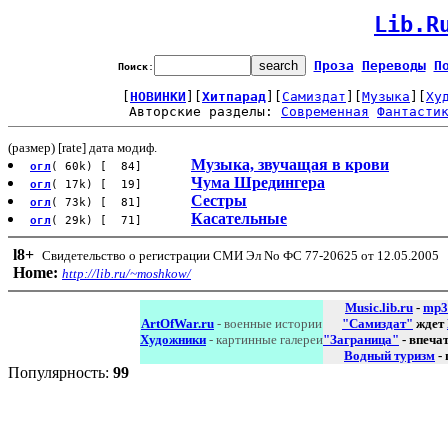
Lib.R
Проза
Переводы
П
Поиск
:
[
НОВИНКИ
][
Хитпарад
][
Самиздат
][
Музыка
][
Ху
Авторские разделы: 
Современная
Фантасти
(размер) [rate] дата модиф.
Музыка, звучащая в крови
огл
( 60k) [ 84]
Чума Шредингера
огл
( 17k) [ 19]
Сестры
огл
( 73k) [ 81]
Касательные
огл
( 29k) [ 71]
l8
+
Свидетельство о регистрации СМИ Эл No ФС 77-20625 от 12.05.2005
Home:
http://lib.ru/~moshkow/
Music.lib.ru
-
mp3
ArtOfWar.ru
- военные истории
"Самиздат"
ждет
Художники
- картинные галереи
"Заграница"
- впеча
Водный туризм
-
Популярность:
99