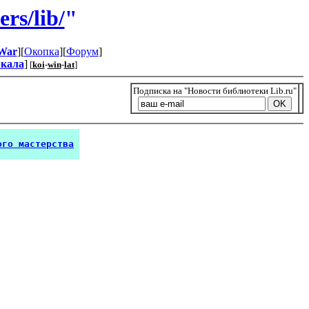
rs/lib/
"
War
][
Окопка
][
Форум
]
ркала
]
[
koi
-
win
-
lat
]
Подписка на "Новости библиотеки Lib.ru"
ого мастерства