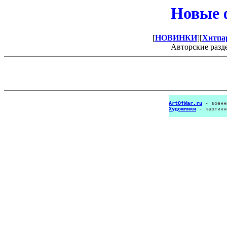
Новые 
[
НОВИНКИ
][
Хитпа
Авторские разд
ArtOfWar.ru
- военн
Художники
- картинн