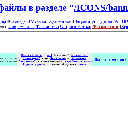
файлы в разделе "
/ICONS/banne
рад
][
Самиздат
][
Музыка
][
Художники
][
Заграница
][
Туризм
][
ArtOf
елы:
Современная
Фантастика
Остросюжетная
Фотохостинг
[
Зе
Music.lib.ru
-
mp3
Легально!
Бесплатно!
ые истории
"Самиздат"
ждет
Писателей
и
Читателей
Школа
кожевенн
ые галереи
"Заграница"
- впечатления о
зарубежной жизни
Водный туризм
- готовь байдарку
зимой