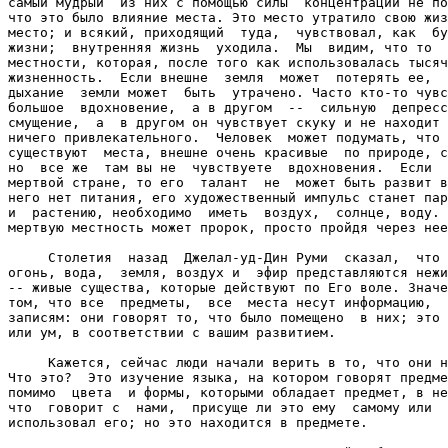
самый мудрый  из них с помощью силы  концентрации не по
что это было влияние места. Это место утратило свою жиз
место; и всякий, приходящий  туда,  чувствовал, как  бу
жизни;  внутренняя жизнь  уходила.  Мы  видим, что то  
местности, которая, после того как использовалась тысяч
жизненность.  Если внешне  земля  может  потерять ее,  
дыхание  земли может  быть  утрачено. Часто кто-то чувс
большое  вдохновение,  а в другом  --  сильную  депресс
смущение,  а  в другом он чувствует скуку и не находит 
ничего привлекательного.  Человек  может подумать, что 
существуют  места, внешне очень красивые  по природе, с
но  все же  там вы не  чувствуете  вдохновения.  Если  
мертвой стране, то его  талант  не  может быть развит в
него нет питания, его художественный импульс станет пар
и  растению, необходимо  иметь  воздух,  солнце, воду. 
мертвую местность может пророк, просто пройдя через нее
     Столетия  назад  Джелал-уд-Дин Руми  сказал,  что 
огонь, вода,  земля, воздух и  эфир представляются нежи
-- живые существа, которые действуют по Его воле. Значе
том, что все  предметы,  все  места несут информацию,  
записям: они говорят то, что было помещено  в них; это 
или ум, в соответствии с вашим развитием.

     Кажется, сейчас люди начали верить в то, что они н
Что это?  Это изучение языка, на котором говорят предме
помимо  цвета  и формы, которыми обладает предмет, в не
что  говорит с  нами,  присуще ли это ему  самому или  
использовал его; но это находится в предмете.
