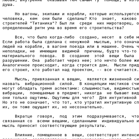
душа.

     Но вагоны, экипажи и корабли, которые используются
человека,  кем  они были  сделаны? Кто  знает,  каково 
строителей "Титаника"? Был ли  среди  них миротворец, о
определенный ритм ума во время его строительства?

     Все, что было когда-либо  создано, несет  в себе м
Если работа была сделана с ненужной  мыслью, это означа
людей на корабле, в вагоне поезда или в машине. Очень ч
неполадки, не  имеющие  видимой  причины, будто что-то 
материального  повода.  В  создание  этой  вещи  была  
разрушении. Она  работает через нее; это нечто более жи
Аналогичное происходит, когда строится дом.  Мысли прид
его строил, кто работал над проектом, -- все считается.

     Мысль, привязанная к вещам,  является жизненной си
назвать  вибрационной  силой.  В концепции мистиков счи
могут обладать тремя аспектами: слышимостью, видимостью
вибрации,  помещаемые в предмет, никогда  не бывают вид
они только ощутимы. Ощутимы для чего?  Для интуитивной 
Но это не означает, что тот, кто утратил интуитивную сп
их, он тоже ощущает их, но несознательно.

     Вкратце  говоря,  под  этим  подразумевается,  что
связанная со  всеми вещами, сделанными  индивидуально и
мысль приносит соответствующие результаты.

     Влияние, помещенное в  вещи, соответствует интенси