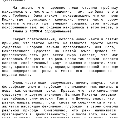
     Мы  знаем,  что   древние  люди  строили  гробницу
находилось его место для сидения,  там, где была  его а
жил. Гробница  была знаком,  показывающим, что он  прив
Индии; где  происходили  кремации,  очень  часто  соору
отметить то место, где  умерший  создавал свои  вибраци
похороненным там; но сидение находилось в этом месте, о
Глава 2 ГОЛОСА (продолжение)

     Секрет благословения, которое можно найти в святых
принципе, что святое  место  не является  просто  место
существом.  Пророки  веками  провозглашали  имя  Бога, 
Божественного  Существа  на  Святой  Земле  делает  ее 
привлекательность  для  всего  Мира. Говорят,  что  мог
оставалась без роз и что розы цвели там веками. Вероятн
написал  свой "Розовый  Сад"  в мыслях о красоте. Хотя 
ушло, красота его мысли, однажды произнесенной, все еще
она  поддерживает  розы  в  месте  его   захоронения   
неудивительно.

     Очень часто люди недоумевают, почему индусы,  кото
философским умом и  глубоким  пониманием  мистицизма, д
вещь  как священная  река.  Правда, что  это символично
существует и другое значение. Великие Махатмы, живущие 
где набирают силу потоки  Ганга  и Джумны, знают, что  
разных направлениях, пока  снова не соединяются и не ст
является настоящим феноменом, глубоким  в своем символи
реальной  природе.  Символично,  что  реки  начинаются 
превращаются в  двойственность;  и после того, как они 