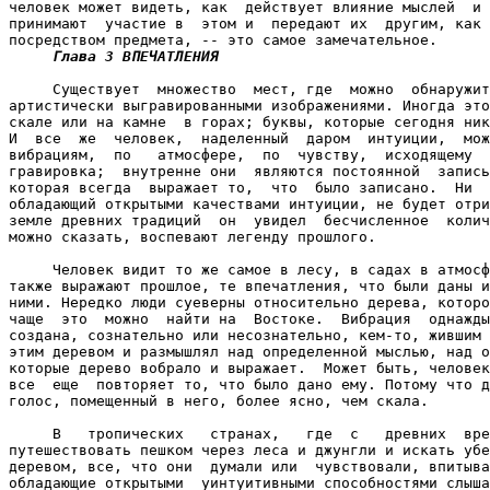
человек может видеть, как  действует влияние мыслей  и 
принимают  участие в  этом и  передают их  другим, как 
посредством предмета, -- это самое замечательное.

Глава 3 ВПЕЧАТЛЕНИЯ

     Существует  множество  мест, где  можно  обнаружит
артистически выгравированными изображениями. Иногда это
скале или на камне  в горах; буквы, которые сегодня ник
И  все  же  человек,  наделенный  даром  интуиции,  мож
вибрациям,  по   атмосфере,  по  чувству,  исходящему  
гравировка;  внутренне они  являются постоянной  запись
которая всегда  выражает то,  что  было записано.  Ни  
обладающий открытыми качествами интуиции, не будет отри
земле древних традиций  он  увидел  бесчисленное  колич
можно сказать, воспевают легенду прошлого.

     Человек видит то же самое в лесу, в садах в атмосф
также выражают прошлое, те впечатления, что были даны и
ними. Нередко люди суеверны относительно дерева, которо
чаще  это  можно  найти на  Востоке.  Вибрация  однажды
создана, сознательно или несознательно, кем-то, жившим 
этим деревом и размышлял над определенной мыслью, над о
которые дерево вобрало и выражает.  Может быть, человек
все  еще  повторяет то, что было дано ему. Потому что д
голос, помещенный в него, более ясно, чем скала.

     В   тропических   странах,   где  с   древних  вре
путешествовать пешком через леса и джунгли и искать убе
деревом, все, что они  думали или  чувствовали, впитыва
обладающие открытыми  yинтуитивными способностями слыша