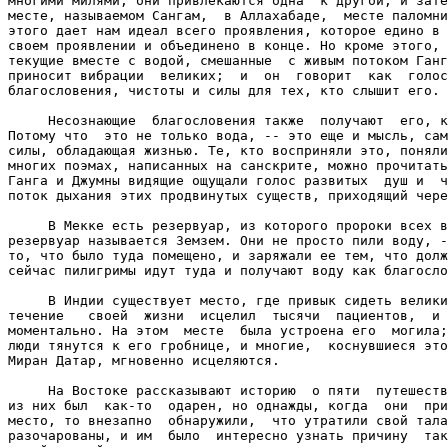
многими милями, они привлекаются одна  к другой; и зате
месте, называемом Сангам,  в Аллахабаде,  месте паломни
этого дает нам идеал всего проявления, которое едино в 
своем проявлении и объединено в конце. Но кроме этого, 
текущие вместе с водой, смешанные  с живым потоком Ганг
приносит вибрации  великих;  и  он  говорит  как  голос
благословения, чистоты и силы для тех, кто слышит его.

     Несознающие  благословения также  получают  его, к
Потому что  это не только вода, -- это еще и мысль, сам
силы, обладающая жизнью. Те, кто восприняли это, поняли
многих поэмах, написанных на санскрите, можно прочитать
Ганга и Джумны видящие ощущали голос развитых  душ и  ч
поток дыхания этих продвинутых существ, приходящий чере
     В Мекке есть резервуар, из которого пророки всех в
резервуар называется Земзем. Они не просто пили воду, -
то, что было туда помещено, и заряжали ее тем, что долж
сейчас пилигримы идут туда и получают воду как благосло
     В Индии существует место, где привык сидеть велики
течение   своей  жизни  исцелил  тысячи  пациентов,  и 
моментально. На этом  месте  была устроена его  могила;
люди тянутся к его гробнице, и многие,  коснувшиеся это
Миран Датар, мгновенно исцеляются.

     На Востоке рассказывают историю  о пяти  путешеств
из них был  как-то  одарен, но однажды, когда  они  при
место, то внезапно  обнаружили,  что утратили свой тала
разочарованы, и им  было  интересно узнать причину  так