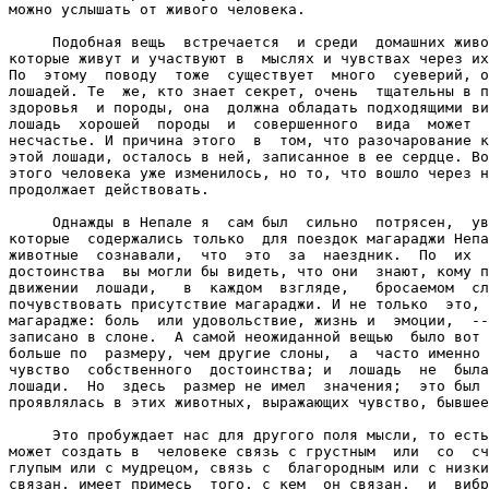
можно услышать от живого человека.

     Подобная вещь  встречается  и среди  домашних живо
которые живут и участвуют в  мыслях и чувствах через их
По  этому  поводу  тоже  существует  много  суеверий, о
лошадей. Те  же, кто знает секрет, очень  тщательны в п
здоровья  и породы, она  должна обладать подходящими ви
лошадь  хорошей  породы  и  совершенного  вида  может  
несчастье. И причина этого  в  том, что разочарование к
этой лошади, осталось в ней, записанное в ее сердце. Во
этого человека уже изменилось, но то, что вошло через н
продолжает действовать.

     Однажды в Непале я  сам был  сильно  потрясен,  ув
которые  содержались только  для поездок магараджи Непа
животные  сознавали,  что  это  за  наездник.  По  их  
достоинства  вы могли бы видеть, что они  знают, кому п
движении  лошади,   в  каждом  взгляде,   бросаемом  сл
почувствовать присутствие магараджи. И не только  это, 
магарадже: боль  или удовольствие, жизнь и  эмоции,  --
записано в слоне.  А самой неожиданной вещью  было вот 
больше по  размеру, чем другие слоны,  а  часто именно 
чувство  собственного  достоинства; и  лошадь  не  была
лошади.  Но  здесь  размер не имел  значения;  это был 
проявлялась в этих животных, выражающих чувство, бывшее
     Это пробуждает нас для другого поля мысли, то есть
может создать в  человеке связь с грустным  или  со  сч
глупым или с мудрецом, связь с  благородным или с низки
связан, имеет примесь  того, с кем  он связан,  и  вибр