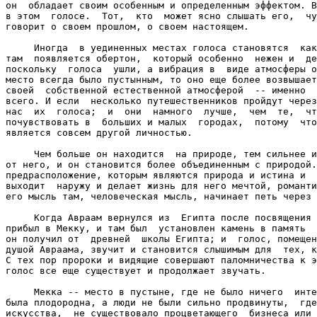
он  обладает своим особенным и определенным эффектом. В
в этом  голосе.  Тот,  кто  может ясно слышать его,  чу
говорит о своем прошлом, о своем настоящем.

     Иногда  в уединенных местах голоса становятся  как
там  появляется обертон,  который особенно  нежен и  де
поскольку  голоса  ушли, а вибрация в  виде атмосферы о
место всегда было пустынным, то оно еще более возвышает
своей  собственной естественной атмосферой  -- именно  
всего. И если  несколько путешественников пройдут через
нас  их  голоса;  и  они  намного  лучше,  чем  те,  чт
почувствовать в  больших и малых  городах,  потому  что
является совсем другой личностью.

     Чем больше он находится  на природе, тем сильнее и
от него, и он становится более объединенным с природой.
предрасположение, которым являются природа и истина и  
выходит  наружу и делает жизнь для него мечтой, романти
его мысль там, человеческая мысль, начинает петь через 
     Когда Авраам вернулся из  Египта после посвящения 
прибыл в Мекку, и там был  установлен камень в память  
он получил от  древней  школы Египта; и  голос, помещен
душой Авраама, звучит и становится слышимым для  тех, к
С тех пор пророки и видящие совершают паломничества к э
голос все еще существует и продолжает звучать.

     Мекка -- место в пустыне, где не было ничего  инте
была плодородна, а люди не были сильно продвинуты,  где
искусства,  не существовало процветающего  бизнеса или 