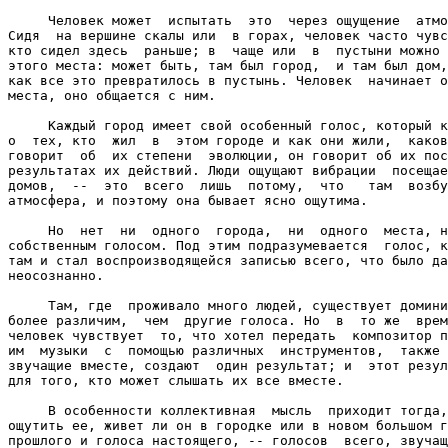
     Человек может  испытать  это  через ощущение  атмо
Сидя  на вершине скалы или  в горах, человек часто чувс
кто сидел здесь  раньше; в  чаще или  в  пустыни можно 
этого места: может быть, там был город,  и там был дом,
как все это превратилось в пустынь. Человек  начинает о
места, оно общается с ним.

     Каждый город имеет свой особенный голос, который к
о  тех, кто  жил  в  этом городе и как они жили,  каков
говорит  об  их степени  эволюции, он говорит об их пос
результатах их действий. Люди ощущают вибрации  посещае
домов,  --  это  всего  лишь  потому,  что   там  возбу
атмосфера, и поэтому она бывает ясно ощутима.

     Но  нет  ни  одного  города,  ни  одного  места, н
собственным голосом. Под этим подразумевается  голос, к
там и стал воспроизводящейся записью всего, что было да
неосознанно.

     Там, где  проживало много людей, существует домини
более различим,  чем  другие голоса. Но  в  то же  врем
человек чувствует  то, что хотел передать  композитор п
им  музыки  с  помощью различных  инструментов,  также 
звучащие вместе, создают  один результат; и  этот резул
для того, кто может слышать их все вместе.

     В особенности коллективная  мысль  приходит тогда,
ощутить ее, живет ли он в городке или в новом большом г
прошлого и голоса настоящего, -- голосов  всего, звучащ