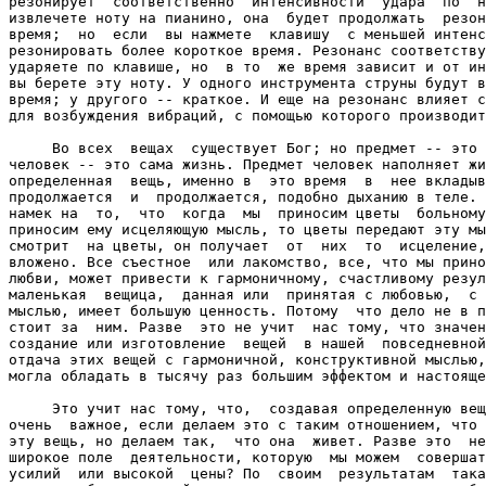
резонирует  соответственно  интенсивности  удара  по  н
извлечете ноту на пианино, она  будет продолжать  резон
время;  но  если  вы нажмете  клавишу  с меньшей интенс
резонировать более короткое время. Резонанс соответству
ударяете по клавише, но  в то  же время зависит и от ин
вы берете эту ноту. У одного инструмента струны будут в
время; у другого -- краткое. И еще на резонанс влияет с
для возбуждения вибраций, с помощью которого производит
     Во всех  вещах  существует Бог; но предмет -- это 
человек -- это сама жизнь. Предмет человек наполняет жи
определенная  вещь, именно в  это время  в  нее вкладыв
продолжается  и  продолжается, подобно дыханию в теле. 
намек на  то,  что  когда  мы  приносим цветы  больному
приносим ему исцеляющую мысль, то цветы передают эту мы
смотрит  на цветы, он получает  от  них  то  исцеление,
вложено. Все съестное  или лакомство, все, что мы прино
любви, может привести к гармоничному, счастливому резул
маленькая  вещица,  данная или  принятая с любовью,  с 
мыслью, имеет большую ценность. Потому  что дело не в п
стоит за  ним. Разве  это не учит  нас тому, что значен
создание или изготовление  вещей  в нашей  повседневной
отдача этих вещей с гармоничной, конструктивной мыслью,
могла обладать в тысячу раз большим эффектом и настояще
     Это учит нас тому, что,  создавая определенную вещ
очень  важное, если делаем это с таким отношением, что 
эту вещь, но делаем так,  что она  живет. Разве это  не
широкое поле  деятельности, которую  мы можем  совершат
усилий  или высокой  цены? По  своим  результатам  така