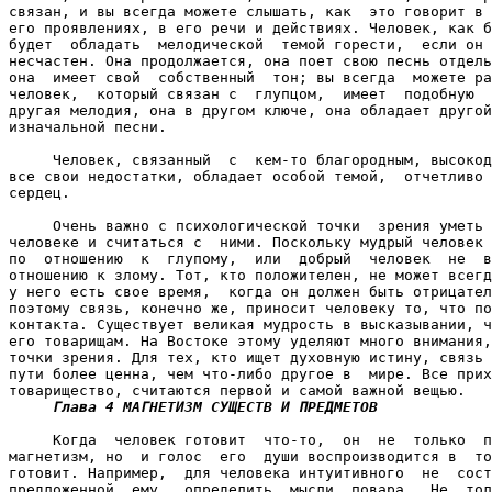
связан, и вы всегда можете слышать, как  это говорит в 
его проявлениях, в его речи и действиях. Человек, как б
будет  обладать  мелодической  темой горести,  если он 
несчастен. Она продолжается, она поет свою песнь отдель
она  имеет свой  собственный  тон; вы всегда  можете ра
человек,  который связан с  глупцом,  имеет  подобную  
другая мелодия, она в другом ключе, она обладает другой
изначальной песни.

     Человек, связанный  с  кем-то благородным, высокод
все свои недостатки, обладает особой темой,  отчетливо 
сердец.

     Очень важно с психологической точки  зрения уметь 
человеке и считаться с  ними. Поскольку мудрый человек 
по  отношению  к  глупому,  или  добрый  человек  не  в
отношению к злому. Тот, кто положителен, не может всегд
у него есть свое время,  когда он должен быть отрицател
поэтому связь, конечно же, приносит человеку то, что по
контакта. Существует великая мудрость в высказывании, ч
его товарищам. На Востоке этому уделяют много внимания,
точки зрения. Для тех, кто ищет духовную истину, связь 
пути более ценна, чем что-либо другое в  мире. Все прих
товарищество, считаются первой и самой важной вещью.

Глава 4 МАГНЕТИЗМ СУЩЕСТВ И ПРЕДМЕТОВ

     Когда  человек готовит  что-то,  он  не  только  п
магнетизм, но  и голос  его  души воспроизводится в  то
готовит. Например,  для человека интуитивного  не  сост
предложенной  ему,  определить  мысли  повара.  Не  тол