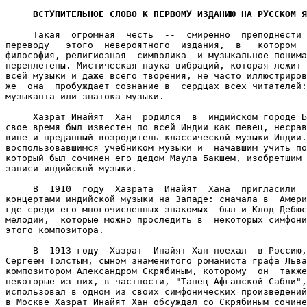
ВСТУПИТЕЛЬНОЕ СЛОВО К ПЕРВОМУ ИЗДАНИЮ НА РУССКОМ Я
     Такая  огромная  честь  --  смиренно  преподнести 
переводу   этого  невероятного  издания,  в   котором  
философия, религиозная  символика  и музыкальное понима
переплетены. Мистическая наука вибраций, которая лежит 
всей музыки и даже всего творения, не часто иллюстриров
же  она  пробуждает сознание в  сердцах всех читателей:
музыканта или знатока музыки.

     Хазрат Инайят  Хан  родился  в  индийском городе Б
свое время был известен по всей Индии как певец, несрав
вине и преданный возродитель классической музыки Индии.
воспользовавшимся учебником музыки и  начавшим учить по
который был сочинен его дедом Маула Бакшем, изобретшим 
записи индийской музыки.

     В  1910  году  Хазрата  Инайят  Хана  пригласили  
концертами индийской музыки на Западе: сначала в  Амери
где среди его многочисленных знакомых  был и Клод Дебюс
мелодии,  которые можно проследить в  некоторых симфони
этого композитора.

     В  1913 году  Хазрат  Инайят Хан поехал  в Россию,
Сергеем Толстым, сыном знаменитого романиста графа Льва
композитором Александром Скрябиным, которому  он  также
некоторые из них, в частности, "Танец Афганской Сабли",
использовал в одном из своих симфонических произведений
в Москве Хазрат Инайят Хан обсуждал со Скрябиным сочине