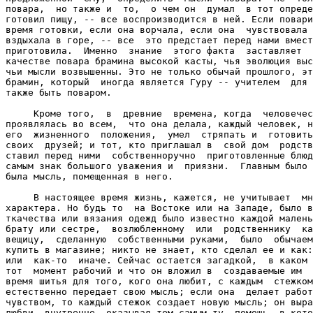
повара,  но также и  то,  о чем он  думал  в тот опреде
готовил пищу, -- все воспроизводится в ней. Если повари
время готовки, если она ворчала, если она  чувствовала 
вздыхала в горе, -- все  это предстает перед нами вмест
приготовила.  Именно  знание  этого факта  заставляет  
качестве повара брамина высокой касты, чья эволюция выс
чьи мысли возвышенны. Это не только обычай прошлого, эт
брамин, который  иногда является Гуру -- учителем  для 
также быть поваром.

     Кроме того,  в  древние  времена, когда  человечес
проявлялась во всем,  что она делала, каждый человек, н
его  жизненного  положения,  умел  стряпать и  готовить
своих  друзей; и тот, кто приглашал в  свой дом  родств
ставил перед ними  собственноручно  приготовленные блюд
самым знак большого уважения и  приязни.  Главным было 
была мысль, помещенная в него.

     В настоящее время жизнь, кажется, не учитывает  мн
характера. Но будь то  на Востоке или на Западе, было в
ткачества или вязания одежд было известно каждой малень
брату или сестре,  возлюбленному  или  родственнику  ка
вещицу,  сделанную  собственными руками,  было  обычаем
купить в магазине; никто не знает, кто сделал ее и как:
или  как-то  иначе. Сейчас остается загадкой,  в каком 
тот  момент рабочий и что он вложил в  создаваемые им  
время шитья для того, кого она любит, с каждым  стежком
естественно передает свою мысль; если она  делает работ
чувством, то каждый стежок создает новую мысль; он выра
любви, внутренне  оказывая тем самым ту  помощь, в кото