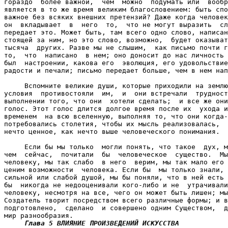
гораздо  более важной,  чем  можно  подумать или  вообр
является в то же время великим благословением: быть спо
важное без всяких внешних претензий? Даже когда человек
он  вкладывает  в  него  то,  что не могут выразить  сл
передает это. Может быть, там всего одно слово, написан
стоящей за ним, но это слово, возможно,  будет оказыват
тысяча  других. Разве мы не слышим,  как письмо почти г
то,  что  написано  в нем; оно доносит до нас личность 
был  настроении, какова его  эволюция, его удовольствие
радости и печали; письмо передает больше, чем в нем нап
     Вспомните великие души, которые приходили на землю
условия  противостояли  им,  и  они встречали  трудност
выполнении того, что они  хотели сделать;  и все же они
голос. Этот голос длится долгое время после их  ухода и
временем  на всю вселенную, выполняя то, что они когда-
потребовались столетия, чтобы их мысль реализовалась,  
нечто ценное, как нечто выше человеческого понимания.

     Если бы мы только  могли понять, что такое  дух, м
чем  сейчас,  почитали  бы  человеческое  существо.  Мы
человеку, мы так слабо  в него  верим, мы так мало его 
ценим возможности  человека. Если бы  мы только знали, 
сильной или слабой душой, мы бы поняли, что в ней есть 
бы  никогда не недооценивали кого-либо и не  утрачивали
человеку, несмотря на все, чего он может быть лишен; мы
Создатель творит посредством всего различные формы; и в
подготовлено,  сделано  и совершено одним Существом,  д
мир разнообразия.

Глава 5 ВЛИЯНИЕ ПРОИЗВЕДЕНИЙ ИСКУССТВА