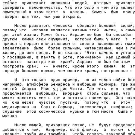
сейчас  привлекает  миллионы  людей,  которые  приходят
совершить  паломничество. Что это было и чем это являет
помещенный в этом месте  в  камень.  Камень  был  прину
говорит для тех, чьи уши открыты.

     Мысль развитого человека  обладает большей  силой,
потому что  человек является жизнью этой  мысли, а сама
для этой жизни. Может быть, Авраам не был  бы способен 
другом  камне свои ощущения,  которые были у него  в  т
пришел с первым впечатлением от своего посвящения: може
впечатление  было  более сильным, интенсивным, чем в лю
жизни, до или после. И он сказал: "Этот камень я устана
о посвящении, в память о Боге, понимаемом  как Единый Б
остаются  навсегда как  храм". Авраам  не был богатым  
построить храм,  --  ничего, кроме этого  камня. Но  эт
гораздо большее время, чем многие храмы, построенные с 
     И  это только  один пример,  но их можно найти бес
например, атмосфера Бенареса и вибрации Аджмира, где жи
святой  Хваджа  Моин-уд-дин Чишти. Там есть  его  гробн
продолжается  вибрация,  вибрация  столь сильная, что  
может захотеть сесть там и остаться навсегда.  Она нахо
но  она несет  чувство  пустыни,  потому что  в  этом  
медитировал на  Саут-е-Сармад,  космическую  симфонию; 
слушание  этой космической  музыки в том месте  была и 
музыка.

     Мысли людей, приходящих позже, не  будут продолжат
добавятся к ней.  Например, есть флейта,  а  потом  к н
кларнет, труба или тромбон,  чтобы создать звуковой объ