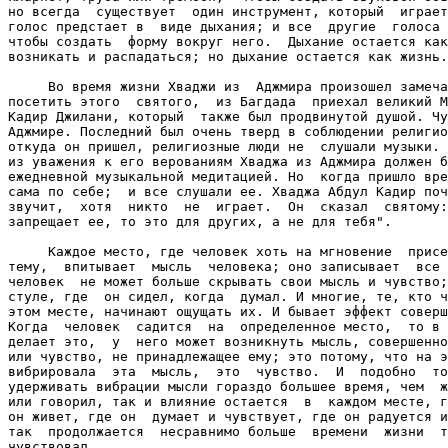
но всегда  существует  один инструмент, который  играет
голос предстает в  виде дыхания; и все  другие  голоса 
чтобы создать  форму вокруг него.  Дыхание остается как
возникать и распадаться; но дыхание остается как жизнь.

     Во время жизни Хваджи из  Аджмира произошел замеча
посетить этого  святого,  из Багдада  приехал великий М
Кадир Джилани, который  также был продвинутой душой. Чу
Аджмире. Последний был очень тверд в соблюдении религио
откуда он пришел, религиозные люди не  слушали музыки. 
из уважения к его верованиям Хваджа из Аджмира должен б
ежедневной музыкальной медитацией. Но  когда пришло вре
сама по себе;  и все слушали ее. Хваджа Абдул Кадир поч
звучит,  хотя  никто  не  играет.  Он  сказал  святому:
запрещает ее, то это для других, а не для тебя".

     Каждое место, где человек хоть на мгновение  присе
тему,  впитывает  мысль  человека; оно записывает  все 
человек  не может больше скрывать свои мысль и чувство;
стуле, где  он сидел, когда  думал. И многие, те, кто ч
этом месте, начинают ощущать их. И бывает эффект соверш
Когда  человек  садится  на  определенное место,  то в 
делает это,  у  него может возникнуть мысль, совершенно
или чувство, не принадлежащее ему; это потому, что на э
вибрировала  эта  мысль,  это  чувство.  И  подобно  то
удерживать вибрации мысли гораздо большее время, чем  ж
или говорил, так и влияние остается  в  каждом месте, г
он живет, где он  думает и чувствует, где он радуется и
так  продолжается  несравнимо больше  времени  жизни  т
чувствовал.
