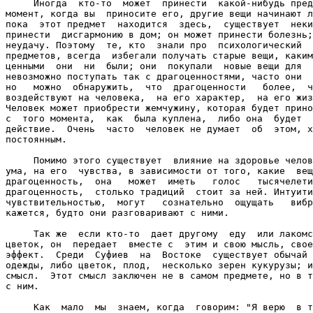
     Иногда  кто-то  может  принести  какой-нибудь пред
момент, когда вы  приносите его, другие вещи начинают л
пока  этот предмет  находится  здесь,  существует  неки
принести  дисгармонию в дом; он может принести болезнь;
неудачу. Поэтому  те, кто  знали про  психологический  
предметов, всегда  избегали получать старые вещи, каким
ценными  они  ни  были; они  покупали  новые вещи для  
невозможно поступать так с драгоценностями, часто они  
но   можно  обнаружить,  что  драгоценности   более,  ч
воздействуют на человека,  на его характер,  на его жиз
Человек может приобрести жемчужину, которая будет прино
с  того момента,  как  была куплена,  либо она  будет  
действие.  Очень  часто  человек не думает  об  этом, х
постоянным.

     Помимо этого существует  влияние на здоровье челов
ума, на его  чувства, в зависимости от того, какие  вещ
драгоценность,  она   может  иметь   голос   тысячелети
драгоценность,  столько традиций  стоит за ней. Интуити
чувствительностью,  могут   сознательно  ощущать   вибр
кажется, будто они разговаривают с ними.

     Так же  если кто-то  дает другому  еду  или лакомс
цветок, он  передает  вместе с  этим и свою мысль, свое
эффект.  Среди  Суфиев  на  Востоке  существует обычай 
одежды, либо цветок, плод,  несколько зерен кукурузы; и
смысл.  Этот смысл заключен не в самом предмете, но в т
с ним.

     Как  мало  мы  знаем, когда  говорим: "Я верю  в т