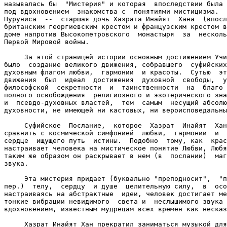
называлась бы  "Мистерия" и которая  впоследствии была 
под вдохновением  знакомства с  понятиями мистицизма.  
Нуруниса  --  старшая дочь Хазрата Инайят  Хана  (впосл
британским георгиевским крестом и французским крестом в
доме напротив Высокопетровского  монастыря  за  несколь
Первой Мировой войны.

     За этой страницей истории основным достижением Учи
было  создание великого движения, собравшего  суфийских
духовным флагом любви,  гармонии  и красоты.  Сутью  эт
движения  был  идеал  достижения  духовной  свободы,  у
философской  секретности  и  таинственности  на  благо 
полного освобождения  религиозного и эзотерического зна
и  псевдо-духовных властей,  тем  самым  несущий абсолю
духовности, не имеющей ни кастовых, ни вероисповедальны
     Суфийское  Послание,  которое  Хазрат  Инайят  Хан
сравнить с космической симфонией  любви,  гармонии  и  
сердце  ищущего путь  истины.  Подобно  тому, как  крас
настраивает человека на мистическое понятие Любви, Любя
таким же образом он раскрывает в нем (в  послании)  маг
звука.

     Эта мистерия придает (буквально "преподносит",  "п
пер.)  телу,  сердцу  и душе  целительную силу,  в  осо
настраиваясь на абстрактные  идеи, человек достигает ме
тонкие вибрации невидимого  света и  неслышимого звука 
вдохновением, известным мудрецам всех времен как несказ
     Хазрат Инайят Хан прекратил заниматься музыкой для