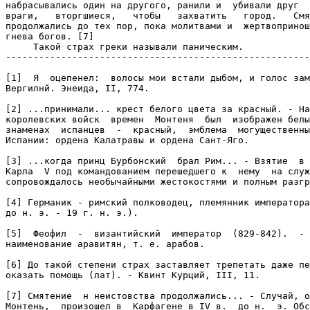
набрасывались один на другого, ранили и  убивали друг  
враги,   вторгшиеся,   чтобы   захватить   город.   Смя
продолжались до тех пор, пока молитвами и  жертвопринош
гнева богов. [7]

     Такой страх греки называли паническим.

-------------------------------------------------------
[1]  Я  оцепенел:  волосы мои встали дыбом, и голос зам
Вергилнй. Энеида, II, 774.

[2] ...принимали... крест белого цвета за красный. - На
королевских войск  времен  Монтеня  был  изображен белы
знаменах  испанцев  -  красный,  эмблема  могущественны
Испании: ордена Калатравы и ордена Сант-Яго.

[3] ...когда принц Бурбонский  брал Рим... - Взятие  в 
Карла  V под командованием перешедшего к  нему  на служ
сопровождалось необычайными жестокостями и полным разгр
[4] Германик - римский полководец, племянник императора
до н. э. - 19 г. н. э.).

[5]  Феофил  -  византийский  император  (829-842).  - 
наименование аравитян, т. е. арабов.

[6] До такой степени страх заставляет трепетать даже пе
оказать помощь (лат). - Квинт Курций, III, 11.

[7] Смятение  н неистовства продолжались... - Случай, о
Монтень,  произошел в  Карфагене в IV в.  до н.  э. Обс