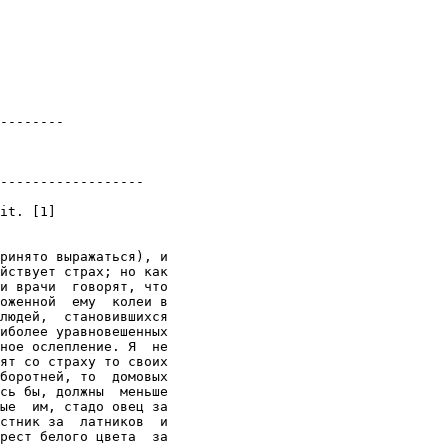
--------

------------------

it. [1]

ринято выражаться), и

йствует страх; но как

и врачи  говорят, что

оженной  ему  колеи в

людей,  становившихся

иболее уравновешенных

ное ослепление. Я  не

ят со страху то своих

боротней, то  домовых

сь бы, должны  меньше

ые  им, стадо овец за

стник за  латников  и

рест белого цвета  за
