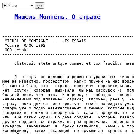
Мишель Монтень. О страхе
-------------------------------------------------------
 MICHEL DE MONTAGNE  --  LES ESSAIS

 Москва ГОЛОС 1992

 OCR Leshka

-------------------------------------------------------
     Obstupui, steteruntque comae, et vox faucibus hasa
     Я  отнюдь  не являюсь хорошим натуралистом  (как п
мне не известно, посредством  каких пружин на нас возде
бы там ни было, это - страсть воистину  поразительная, 
нет  другой, которая  выбивала  бы наш рассудок из  пол
большей мере, чем  эта.  И впрямь, я  наблюдал  немало 
невменяемыми под влиянием  страха;  впрочем, даже у  на
страх,  пока длится  его приступ,  может порождать ужас
говорю уже о людях невежественных и темных, которые вид
вышедших из могил и завернутых в  саваны предков, то  о
или  еще каких чудищ. Но даже солдаты,  которые, казало
других поддаваться страху, не раз принимали,  ослепленн
эскадрон  закованных  в  броню всадников,  камыши и тро
копейщиков,  наших товарищей  по оружию за  врагов и  к