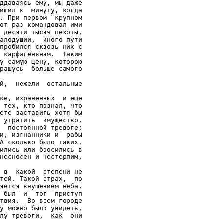
ддаваясь ему, мы даже

ишил в  минуту, когда

. При первом  крупном

от раз командовал ими

 десяти тысяч пехоты,

алодушии,  иного пути

пробился сквозь них с

 карфагенянам.  Таким

у самую цену, которою

рашусь  больше самого

й,  нежели  остальные

ке, израненных  и еще

 тех, кто познал, что

ете заставить хотя бы

 утратить  имущество,

  постоянной тревоге;

и, изгнанники и  рабы

А сколько было таких,

ились или бросились в

несносен и нестерпим,

 в  какой  степени не

тей. Такой страх,  по

яется внушением неба.

 был  и  тот  приступ

твия.  Во всем городе

у можно было увидеть,

лу тревоги,  как  они
