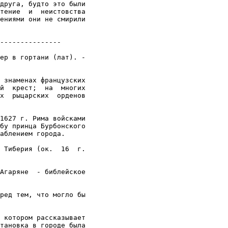
друга, будто это были

тение  и  неистовства

ениями они не смирили

---------------

ер в гортани (лат). -

 знаменах французских

й  крест;  на  многих

х  рыцарских  орденов

1627 г. Рима войсками

бу принца Бурбонского

аблением города.

 Тиберия (ок.  16  г.

Агаряне  - библейское

ред тем, что могло бы

 котором рассказывает

тановка в городе была
