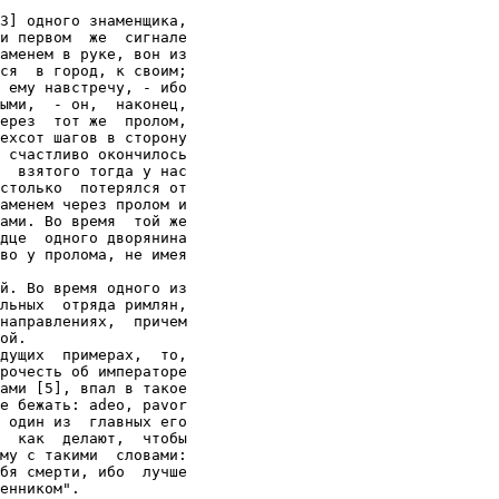
3] одного знаменщика,

и первом  же  сигнале

аменем в руке, вон из

ся  в город, к своим;

 ему навстречу, - ибо

ыми,  - он,  наконец,

ерез  тот же  пролом,

ехсот шагов в сторону

 счастливо окончилось

  взятого тогда у нас

столько  потерялся от

аменем через пролом и

ами. Во время  той же

дце  одного дворянина

во у пролома, не имея

й. Во время одного из

льных  отряда римлян,

направлениях,  причем

ой.

дущих  примерах,  то,

рочесть об императоре

ами [5], впал в такое

е бежать: adeo, pavor

 один из  главных его

  как  делают,  чтобы

му с такими  словами:

бя смерти, ибо  лучше

енником".
