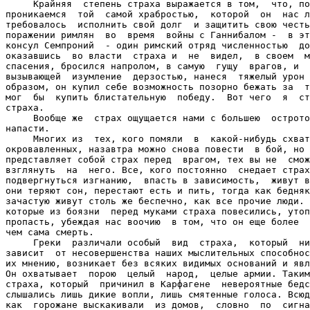
     Крайняя  степень страха выражается в том,  что, по
проникаемся  той  самой храбростью,  которой  он  нас л
требовалось  исполнить свой долг  и защитить свою честь
поражении римлян  во  время  войны с Ганнибалом -  в эт
консул Семпроний  - один римский отряд численностью  до
оказавшись  во власти  страха и  не  видел,  в своем  м
спасения, бросился напролом, в самую  гущу  врагов, и  
вызывающей  изумление  дерзостью, нанеся  тяжелый урон 
образом, он купил себе возможность позорно бежать за  т
мог  бы  купить блистательную  победу.  Вот чего  я  ст
страха.

     Вообще же  страх ощущается нами с большею  острото
напасти.

     Многих из  тех, кого помяли  в  какой-нибудь схват
окровавленных, назавтра можно снова повести  в бой, но 
представляет собой страх перед  врагом, тех вы не  смож
взглянуть  на  него. Все, кого постоянно  снедает страх
подвергнуться изгнанию,  впасть в зависимость,  живут в
они теряют сон, перестают есть и пить, тогда как бедняк
зачастую живут столь же беспечно, как все прочие люди. 
которые из боязни  перед муками страха повесились, утоп
пропасть, убеждая нас воочию  в том, что он еще более  
чем сама смерть.

     Греки  различали особый  вид  страха,  который  ни
зависит  от несовершенства наших мыслительных способнос
их мнению, возникает без всяких видимых оснований и явл
Он охватывает  порою  целый  народ,  целые армии. Таким
страха, который  причинил в Карфагене  невероятные бедс
слышались лишь дикие вопли, лишь смятенные голоса. Всюд
как  горожане выскакивали  из домов,  словно  по  сигна