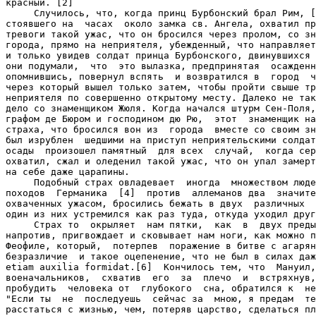
красный. [2]

     Случилось, что, когда принц Бурбонский брал Рим, [
стоявшего на  часах  около замка св. Ангела, охватил пр
тревоги такой ужас, что он бросился через пролом, со зн
города, прямо на неприятеля, убежденный, что направляет
и только увидев солдат принца Бурбонского, двинувшихся 
они подумали,  что  это вылазка, предпринятая  осажденн
опомнившись, повернул вспять  и возвратился в  город  ч
через который вышел только затем, чтобы пройти свыше тр
неприятеля по совершенно открытому месту. Далеко не так
дело со знаменщиком Жюля. Когда начался штурм Сен-Поля,
графом де Бюром и господином дю Рю,  этот  знаменщик на
страха, что бросился вон из  города  вместе со своим зн
был изрублен  шедшими на приступ неприятельскими солдат
осады  произошел памятный  для всех  случай,  когда сер
охватил, сжал и оледенил такой ужас, что он упал замерт
на себе даже царапины.

     Подобный страх овладевает  иногда  множеством люде
походов  Германика  [4]  против  аллеманов два  значите
охваченных ужасом, бросились бежать в двух  различных  
один из них устремился как раз туда, откуда уходил друг
     Страх то  окрыляет  нам пятки,  как  в  двух преды
напротив, пригвождает и сковывает нам ноги, как можно п
Феофиле, который,  потерпев  поражение в битве с агарян
безразличие  и такое оцепенение, что не был в силах даж
etiam auxilia formidat.[6]  Кончилось тем, что  Мануил,
военачальников,  схватив  его  за  плечо  и  встряхнув,
пробудить  человека от  глубокого  сна, обратился к  не
"Если ты  не  последуешь  сейчас за  мною, я предам  те
расстаться с жизнью, чем, потеряв царство, сделаться пл