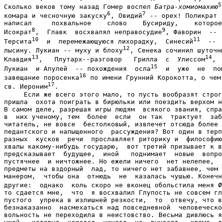
5
Сколько веков тому назад Гомер воспел 
Батра-хомиомахию
6
7
комара и чесночную закуску
, Овидий
 -- орех! Поликрат

написал     похвальное    слово    Бусириду,    которое
8
9
Исократ
,  Главк  восхвалял неправосудие
, Фаворин  --

10
11
Терсита
  и  перемежающуюся лихорадку,  Синесий
  --

12
лысину. Лукиан -- муху и блоху
, Сенека сочинил шуточн
13
14
Клавдия
,   Плутарх--разговор   Грилла  с  Улиссом
,

15
Лукиан  и Апулей  -- похождения  осла
  и  уже  не  по
16
завещание поросенка
 по имени Грунний Корокотта, о чем 
17
св. Иероним
.

     Если же всего этого мало, то пусть вообразят строг
пришла  охота поиграть в бирюльки или поездить верхом н
В самом деле, разрешая игры людям  всякого звания, спра
в  них ученому, тем  более  если  он так  трактует  заб
читатель, не вовсе  бестолковый, извлечет отсюда более 
педантского и напыщенного  рассуждения? Вот один в терп
разных  кусков  речи  прославляет риторику и  философию
хвалы какому-нибудь государю,  вот третий призывает к в
предсказывает  будущее,  иной   поднимает  новые  вопро
пустячнее  и ничтожнее. Но ежели ничего  нет нелепее,  
предметы на вздорный  лад, то ничего нет забавнее, чем 
манером,  чтобы она  отнюдь  не  казалась чушью. Конечн
другие:  однако  коль скоро не вконец обольстила меня 
Ф
то сдается мне,  что  я восхвалил Глупость не совсем гл
пустого  упрека в излишней резкости,  то  отвечу, что в
безнаказанно  насмехаться над повседневной  человеческо
вольность не переходила в неистовство. Весьма дивлюсь я