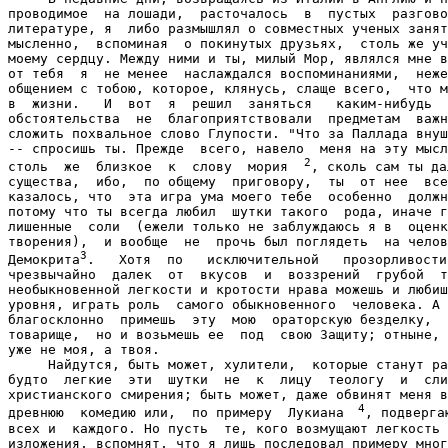
проводимое  на лошади,  расточалось  в  пустых  разгово
литературе, я  либо размышлял о совместных ученых занят
мысленно,  вспоминая  о покинутых друзьях,  столь же уч
моему сердцу. Между ними и ты, милый Мор, являлся мне в
от тебя  я  не менее  наслаждался воспоминаниями,  неже
общением с тобою, которое, клянусь, слаще всего,  что м
в  жизни.   И  вот  я  решил  заняться   каким-нибудь  
обстоятельства  не  благоприятствовали  предметам  важн
сложить похвальное слово Глупости. "Что за Паллада внуш
-- спросишь ты. Прежде  всего, навело  меня на эту мысл
2
столь  же  близкое  к  слову  мория  
, сколь сам ты да
существа,  ибо,  по общему  приговору,  ты  от нее  все
казалось, что  эта игра ума моего тебе  особенно  должн
потому что ты всегда любил  шутки такого  рода, иначе г
лишенные  соли  (ежели только не заблуждаюсь я в  оценк
творения),  и вообще  не  прочь был поглядеть  на челов
3
Демокрита
.   Хотя  по   исключительной   прозорливости
чрезвычайно  далек  от  вкусов  и  воззрений  грубой  т
необыкновенной легкости и кротости нрава можешь и любиш
уровня, играть роль  самого обыкновенного  человека. А 
благосклонно  примешь  эту  мою  ораторскую безделку,  
товарище,  но и возьмешь ее  под  свою Защиту; отныне, 
уже не моя, а твоя.

     Найдутся, быть может, хулители,  которые станут ра
будто  легкие  эти  шутки  не  к  лицу  теологу  и  сли
христианского смирения; быть может, даже обвинят меня в
  4
древнюю  комедию или,  по примеру  Лукиана
, подверга
всех и  каждого. Но пусть  те, кого возмущают легкость 
изложения, вспомнят, что я лишь последовал примеру мног