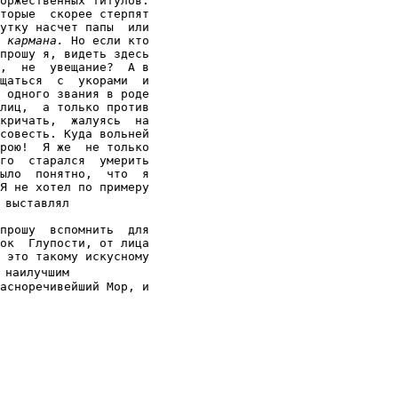
оржественных титулов.

торые  скорее стерпят

утку насчет папы  или

 кармана.
 Но если кто

прошу я, видеть здесь

,  не  увещание?  А в

щаться  с  укорами  и

 одного звания в роде

лиц,  а только против

кричать,  жалуясь  на

совесть. Куда вольней

рою!  Я же  не только

го  старался  умерить

ыло  понятно,  что  я

Я не хотел по примеру

выставлял

прошу  вспомнить  для

ок  Глупости, от лица

 это такому искусному

наилучшим

асноречивейший Мор, и
