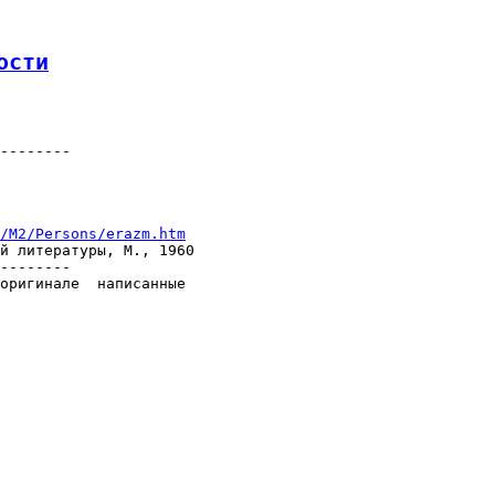
ости
--------

/M2/Persons/erazm.htm
й литературы, М., 1960

--------

оригинале  написанные
