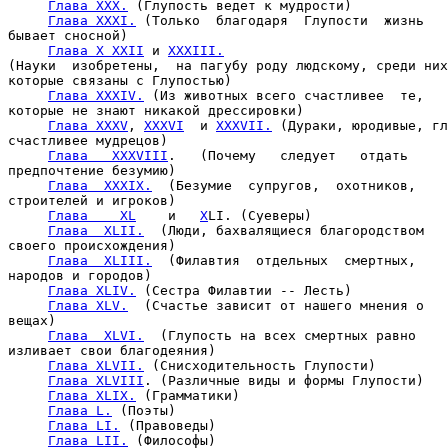
Глава XXX.
 (Глупость ведет к мудрости)

Глава XXXI.
 (Только  благодаря  Глупости  жизнь

бывает сносной)

Глава X XXII
 и 
XXXIII.
(Науки  изобретены,  на пагубу роду людскому, среди них
которые связаны с Глупостью)

Глава XXXIV.
 (Из животных всего счастливее  те,

которые не знают никакой дрессировки)

Глава XXXV
, 
XXXVI
  и 
XXXVII.
 (Дураки, юродивые, гл
счастливее мудрецов)

Глава   XXXVIII
.   (Почему   следует   отдать

предпочтение безумию)

Глава  XXXIX.
  (Безумие  супругов,  охотников,

строителей и игроков)

Глава    XL
    и   
X
L
I. (Суеверы)

Глава  XLII.
  (Люди, бахвалящиеся благородством

своего происхождения)

Глава  XLIII.
  (Филавтия  отдельных  смертных,

народов и городов)

Глава XLIV.
 (Сестра Филавтии -- Лесть)

Глава XLV.
  (Счастье зависит от нашего мнения о

вещах)

Глава  XLVI.
  (Глупость на всех смертных равно

изливает свои благодеяния)

Глава XLVII.
 (Снисходительность Глупости)

Глава XLVIII
. (Различные виды и формы Глупости)

Глава XLIX.
 (Грамматики)

Глава L.
 (Поэты)

Глава LI.
 (Правоведы)

Глава LII.
 (Философы)
