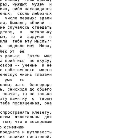
рах, 
чуждых  музам
  и

иях, либо наслаждался

еных,  сколь любезных

  числе первых: вдали

ли, бывало, вблизи --

не случалось отведать

делом,  а   поскольку

ым, то  и  задумал  я

ила  тебе эту мысль?"

ь  родовое имя  Мора,

лек от  ее

х дальше.  Затем  мне

а прийтись  по вкусу,

оворя -- ученые  и не

е собственного  моего

еческую жизнь глазами

  ума   ты

олпы, зато  благодаря

ь, снисходя до общего

 значит, ты не только

эту памятку  о  твоем

тебе посвященная, она

спространять клевету,

шком  язвительны  для

 том, что я воскрешаю

ю осмеянию

предмета и шутливость

их великих писателей.
