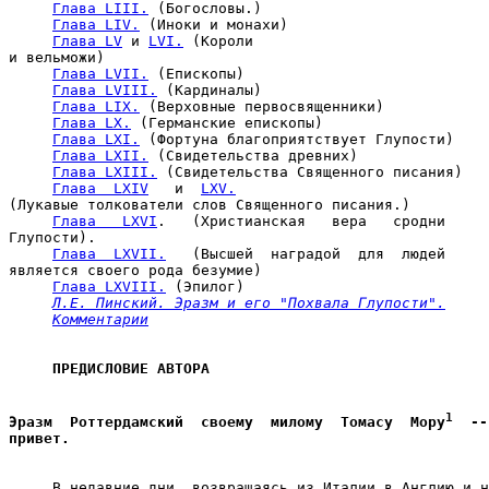
Глава LIII.
 (Богословы.)

Глава LIV.
 (Иноки и монахи)

Глава LV
 и 
LVI.
 (Короли

и вельможи)

Глава LVII.
 (Епископы)

Глава LVIII.
 (Кардиналы)

Глава LIX.
 (Верховные первосвященники)

Глава LX.
 (Германские епископы)

Глава LXI.
 (Фортуна благоприятствует Глупости)

Глава LXII.
 (Свидетельства древних)

Глава LXIII.
 (Свидетельства Священного писания)

Глава  LXIV
   и  
LXV.
(Лукавые толкователи слов Священного писания.)

Глава   LXVI
.   (Христианская   вера   сродни

Глупости).

Глава  LXVII.
   (Высшей  наградой  для  людей

является своего рода безумие)

Глава LXVIII.
 (Эпилог)

Л.Е. Пинский. Эразм и его "Похвала Глупости".
Комментарии
ПРЕДИСЛОВИЕ АВТОРА

1
Эразм  Роттердамский  своему  милому  Томасу  Мору
  --

привет. 

     В недавние дни, возвращаясь из Италии в Англию и н