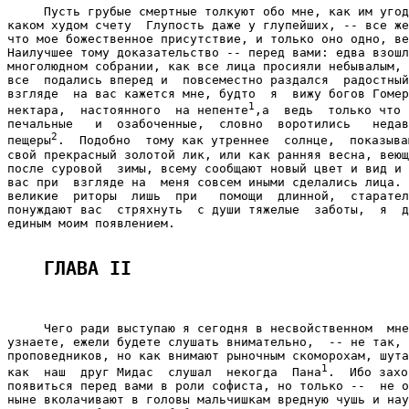
     Пусть грубые смертные толкуют обо мне, как им угод
каком худом счету  Глупость даже у глупейших, -- все же
что мое божественное присутствие, и только оно одно, ве
Наилучшее тому доказательство -- перед вами: едва взошл
многолюдном собрании, как все лица просияли небывалым, 
все  подались вперед и  повсеместно раздался  радостный
взгляде  на вас кажется мне, будто  я  вижу богов Гомер
1
нектара,  настоянного  на непенте
,а  ведь  только что 
печальные   и  озабоченные,  словно  воротились   недав
2
пещеры
.  Подобно  тому как утреннее  солнце,  показыва
свой прекрасный золотой лик, или как ранняя весна, веющ
после суровой  зимы, всему сообщают новый цвет и вид и 
вас при  взгляде на  меня совсем иными сделались лица. 
великие  риторы  лишь  при   помощи  длинной,  старател
понуждают вас  стряхнуть  с души тяжелые  заботы,  я  д
единым моим появлением.

ГЛАВА II
     Чего ради выступаю я сегодня в несвойственном  мне
узнаете, ежели будете слушать внимательно,  -- не так, 
проповедников, но как внимают рыночным скоморохам, шута
1
как  наш  друг Мидас  слушал  некогда  Пана
.  Ибо захо
появиться перед вами в роли софиста, но только --  не о
ныне вколачивают в головы мальчишкам вредную чушь и нау