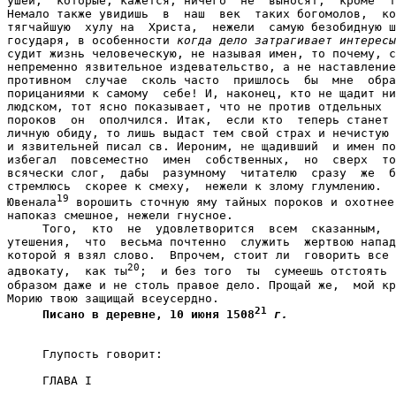
ушей,  которые, кажется, ничего  не  выносят,  кроме  т
Немало также увидишь  в  наш  век  таких богомолов,  ко
тягчайшую  хулу на  Христа,  нежели  самую безобидную ш
государя, в особенности 
когда дело затрагивает интересы
судит жизнь человеческую, не называя имен, то почему, с
непременно язвительное издевательство, а не наставление
противном  случае  сколь часто  пришлось  бы  мне  обра
порицаниями к самому  себе! И, наконец, кто не щадит ни
людском, тот ясно показывает, что не против отдельных  
пороков  он  ополчился. Итак,  если кто  теперь станет 
личную обиду, то лишь выдаст тем свой страх и нечистую 
и язвительней писал св. Иероним, не щадивший  и имен по
избегал  повсеместно  имен  собственных,  но  сверх  то
всячески слог,  дабы  разумному  читателю  сразу  же  б
стремлюсь  скорее к смеху,  нежели к злому глумлению.  
19
Ювенала
 ворошить сточную яму тайных пороков и охотнее 
напоказ смешное, нежели гнусное.

     Того,  кто  не  удовлетворится  всем  сказанным,  
утешения,  что  весьма почтенно  служить  жертвою напад
которой я взял слово.  Впрочем, стоит ли  говорить все 
20
адвокату,  как ты
;  и без того  ты  сумеешь отстоять  
образом даже и не столь правое дело. Прощай же,  мой кр
Морию твою защищай всеусердно.

21
Писано в деревне, 10 июня 1508
г.

     Глупость говорит:

ГЛАВА I
