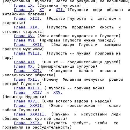
(Родословная Глупости, место ее рождения, ее кормилицы)

Глава IX.
 (Спутники Глупости)

Глава  X
,  
XI
  и  
XII.
 (Глупости  люди  обязаны  и
житейскими благами)

Глава  XIII.
  (Родство Глупости  с  детством и

старостью)

Глава  XIV.
   (Глупость  продлевает  юность  и

отгоняет старость)

Глава XV.
 (Боги особенно нуждаются в Глупости)

Глава XVI.
 (Приправа Глупости нужна повсюду)

Глава   XVII.
   (Благодаря  Глупости   женщины

правятся мужчинам)

Глава XVIII.
  (Глупость -- лучшая  приправа на

пиру)

Глава XIX
 . (Она же -- соединительница друзей)

Глава XX.
 (Примирительница супругов)

Глава   XXI.
   (Связующее   начало   всякого

человеческого общества)

Глава XXII.
 (Почему  Филавтия именуется  родной

сестрой Глупости)

Глава XXIII.
 (Глупость -- причина войн)

Глава   XXIV
  и  
XXV.
(Невыгоды Мудрости)

Глава XXVI
. (Сила всякого вздора в народе)

Глава  XXVII.
  (Жизнь  человеческая --  только

забава Глупости)

Глава  XXVIII.
  (Науками  и  искусствами  люди

обязаны жажде суетной славы)

Глава  XXIX.
  (Глупость  требует,  чтобы   ее

похвалили за рассудительность)
