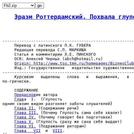
Эразм Роттердамский. Похвала глуп
-------------------------------------------------------
     Перевод с латинского П.К. ГУБЕРА

     Редакция перевода С.П. МАРКИША

     Статья и комментарии Л.Е. ПИНСКОГО

     OCR: Алексей Черных (abch@hotmail.ru)

Origin: http://www.tsu.tmn.ru/homepages/BiznesClub
     Изд.: Государственное   издательство художественно
-------------------------------------------------------
Курсивом
   выделены   слова   и   выражения,   в  
по-гречески.

     СОДЕРЖАНИЕ

Предислов
и
е автора

Глав
а
  I.  (Глупость

одним своим видом разгоняет заботы слушателей}

Глава II.
 (Содержание речи}

Глава III.
 (Почему Глупость сама себя хвалит)

Глава IV.
 (Почему говорит без подготовки)

Глава V.
 (Глупость сразу же сана себя выдает)

Глава VI.
 (Подражание риторам)

Глава   VII
  и  
VIII
.
