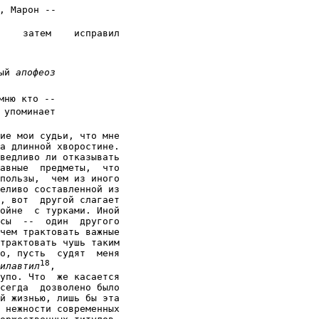
, Марон --

    затем    исправил

ый 
апофеоз
мню кто --

упоминает

ие мои судьи, что мне

а длинной хворостине.

ведливо ли отказывать

авные  предметы,  что

пользы,  чем из иного

еливо составленной из

, вот  другой слагает

ойне  с турками. Иной

сы  --  один  другого

чем трактовать важные

трактовать чушь таким

о, пусть  судят  меня

18
илавтил
,

упо. Что  же касается

сегда  дозволено было

й жизнью, лишь бы эта

 нежности современных
