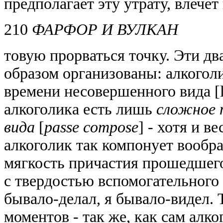
предполагает эту утрату, влечет
210
ФАРФОР И ВУЛКАН
товую прорваться точку. Эти д
образом организованы: алкогол
времени несовершенного вида [l'
алкоголика есть лишь
сложное 
вида
[
passe compose
]
-
хотя и ве
алкоголик так компонует вообр
мягкость причастия прошедшего 
с твердостью вспомогательного
бывало-делал, я бывало-видел.
моментов - так же, как сам алк