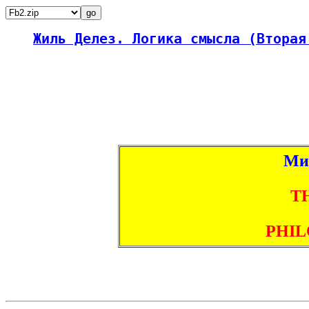
Жиль Делез. Логика смысла (Вторая
Ми
T
PHI