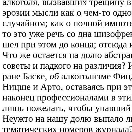
алкоголя, вызвавших трещину в 
эрозии мысли как о чем-то одн
случайном; как о полной импоте
то это уже речь со дна шизофре
шел при этом до конца; отсюда 
Что же остается на долю абстр
советы и падкого на различия? И
ране Баске,
об
алкоголизме Фицд
Ницше и Арто, оставаясь при эт
наконец профессионалами в эти
лишь пожелать, чтобы упавший
Неужто на нашу долю выпало л
тематических номеров журнала