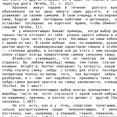
чересчур долго (Brehm, II, с. 252).

     Кролики   живут  парами  в  течение   долгого  вре
обыкновенно  ни на  одну  минуту  один  другого,  и  са
ухаживают за своими самками. В свою очередь и последние
ними, будучи  даже  поглощены заботами  о детенышах,  о
оставляют  последних  на короткое  время, чтобы обменят
самцами (Brehm, II).

     И  у млекопитающих бывают примеры,  когда выбор де
свинья часто отгоняет от себя  упорно одного кабана и о
другому. Суки часто грызут всех  бегающих за ними кобел
с одним из них. В своем выборе  они, по-видимому, руков
цветом шерсти, индивидуальным характером самцов и особе
-- степенью дружбы, в которой они до этого с ним находи
оленя отдает всегда предпочтение самому сильному самцу 
     Bleakiron  утверждает,  что  он  никогда  не  виде
отдалась  бы  любому жеребцу; между  тем такие  случаи 
конюшне  Wright'a. Hunter описывает ту хитрость, какую 
чтобы случить самку  зебры  с ослом; для этого  последн
поперечные полосы на манер  того,  как выглядит  зебра.
разборчив, и с  ним  нет надобности  принимать таких  п
зебры-самки высшая красота ее самца заключается, очевид
(Richet. De l'amur).

     Однако у млекопитающих выбор иногда принадлежит и 
жеребцы  часто не  хотят случаться с одной какой-нибудь
по-видимому, причины, и охотно это делают с  другой (Da
человека, с.487).

     Но это  есть, как и у  птиц, следствие  полигамии,
сильно  распространена  среди   млекопитающих.  У  неко
постоянна, как, например, у лошадей, горилл, павианов, 