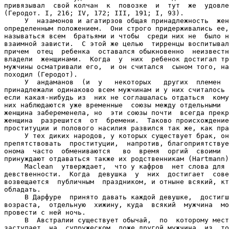
привязывал  свой колчан  к  повозке  и  тут  же  удовле
(Геродот. I, 216; IV, 172; III, 191; I, 93).

     У  назамонов и агатирзов общая принадлежность  жен
определенным положением.  Они строго придерживались ее,
называться всем  братьями и чтобы  среди них не  было н
взаимной зависти.  С этой же целью  тирренцы воспитывал
причем  отец  ребенка  оставался обыкновенно  неизвестн
владели  женщинами.  Когда  у  них  ребенок достигал тр
мужчины осматривали его,  и он считался  сыном того, на
походил (Геродот).

     У  андаманов  (и  у   некоторых   других  племен  
принадлежали одинаково всем мужчинам и у них считалось 
если какая-нибудь из  них не соглашалась отдаться  кому
них наблюдаются уже временные  союзы между отдельными  
женщина забеременела, но  эти союзы почти  всегда прекр
женщина  разрешится  от  бремени.  Таково происхождение
проституции и полового насилия развился так же, как пра
     У тех диких народов, у которых существует брак, он
препятствовать  проституции,  напротив, благоприятствуе
онома  часто  обмениваются   во  время  оргий  своими  
принуждают отдаваться также их родственникам (Hartmann)
     Maclean  утверждает,  что у кафров  нет слова для 
девственности.  Когда  девушка  у  них  достигает  сове
возвещается  публичным  праздником, и отныне всякий, кт
обладать.

     В Дарфуре  принято давать каждой девушке,  достигш
возраста,  отдельную  хижину, куда  всякий  мужчина  мо
провести с ней ночь.

     В  Австралии существует обычай,  по  которому мест
заступает  на  супружеском  ложе другой мужчина  из  то