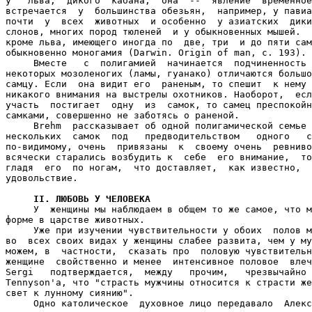
у   льва,  дикого  кабана,  она  --  явление  временное
встречается  у  большинства обезьян,  например, у павиа
почти  у  всех  животных  и особенно  у азиатских  дики
слонов, многих пород тюленей  и у обыкновенных мышей.  
кроме льва, имеющего иногда по  две, три  и до пяти сам
обыкновенно моногамия (Darwin. Origin of man, с. 193).

     Вместе   с  полигамией  начинается  подчиненность 
некоторых мозоленогих (ламы, гуанако) отличаются большо
самцу. Если  она видит его  раненым, то спешит  к нему 
никакого внимания на выстрелы охотников. Наоборот,  есл
участь  постигает  одну  из  самок, то самец преспокойн
самками, совершенно не заботясь о раненой.

     Brehm  рассказывает об одной полигамической семье 
нескольких  самок  под   предводительством   одного   с
по-видимому, очень  привязаны  к  своему очень  ревниво
всячески старались возбудить к  себе  его внимание,  то
гладя  его  по ногам,  что доставляет,  как известно,  
удовольствие.

II. ЛЮБОВЬ У ЧЕЛОВЕКА