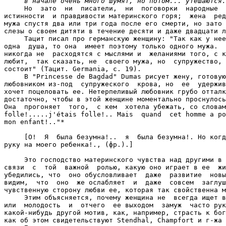
     в начале очень много шумят, но потом... утешаются.