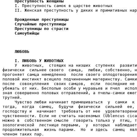
     Преступность женщины

     I. Преступность самок в царстве животных

     II. Женская преступность у диких и примитивных нар
Врожденные преступницы

     Случайные преступницы

     Преступницы по страсти

     Самоубийцы

     ЛЮБОВЬ

     I. ЛЮБОВЬ У ЖИВОТНЫХ

     У  животных,  стоящих на низших  ступенях  развити
физически  сильнее своего  самца,  любви, собственно, н
прогоняет самца немедленно  после своего оплодотворения
половой инстинкт всецело подчиненным материнству. Самки
после  совокупления  своих самцов,  если  последние не 
убежать от них. Бесполые особи у муравьев и пчел  испол
зная совершенно половых отправлений, а пчелы-самки ежег
трутней.

     Чувство любви начинает примешиваться  у  самки  к 
тогда,  когда  самец,  будучи  физически  сильней  ее, 
господству и  начинает  требовать от нее  удовлетворени
чувственности. Если не считать насекомых (Ublencus cica
можно в  собственном смысле  говорить только у  птиц, т
зоологической  лестнице первыми,  у  которых  наблюдает
продолжительная  жизнь парами.  Но  и здесь  самец  явл
членом таких пар.
