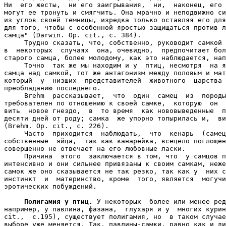
Ни  его жесты,  ни его заигрывания,  ни,  наконец, его 
могут ее тронуть и смягчить. Она мрачно и неподвижно си
из углов своей темницы, изредка только оставляя его для
для того, чтобы с особенной яростью защищаться против л
самца" (Darwin. Op. cit., с. 384).

     Трудно сказать, что, собственно, руководит самкой 
в  некоторых  случаях  она, очевидно,  предпочитает бол
старого самца, более молодому, как это наблюдается, нап
     Точно  так же мы находим и у  птиц, несмотря  на я
самца над самкой, тот же антагонизм между половым и мат
который  у  низших  представителей  животного  царства 
преобладанию последнего.

     Brehm  рассказывает,  что  один  самец  из  породы
требователен по отношению к своей самке,  которую  он  
вить  новое гнездо,  в  то время  как нововыведенные  п
десяти дней от роду; самка  же упорно топырилась и,  ви
(Brehm. Op. cit., с. 226).

     Часто  приходится  наблюдать,  что  кенарь  (самец
собственные  яйца,  так как канарейка, всецело поглощен
совершенно не отвечает на его любовные ласки.

     Причина  этого  заключается в том, что  у самцов п
интенсивно и они сильнее привязаны к своим самкам, неже
самок же оно сказывается не так резко, так как у  них с
инстинкт  и  материнство, кроме  того, является  могучи
эротических побуждений.

Полигамия у птиц.
 У некоторых  более или менее ред
например, у павлина, фазана,  глухаря и у  многих курин
cit.,  с.195), существует полигамия, но  в таком случае
выборе уже меняется. Так, павлины-самки, равно как и ди