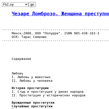
Чезаре Ломброзо. Женщина преступн
-------------------------------------------------------
     Минск-2000, ООО "Попурри". ISBN 985-438-163-3

     OCR: Тарас Семенюк

-------------------------------------------------------
     Содержание

     Любовь

     I. Любовь у животных

     II. Любовь у человека

История проституции
     I. Стыд и проституция у диких народов

     II. Проституция у исторических народов

Врожденные проститутки

     Случайные проститутки
