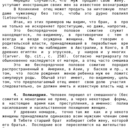
     Нередко  случается, что  муж  продает свою  жену. 
уступают иностранцам своих жен за известное вознагражде
     В Кохинхине  отец может продать за ничтожную  плат
даже  чужеземцу  без  того,  чтобы  это  дурно  повлиял
(Letourneau).

     Итак, из этих примеров мы видим, что брак,  в  про
не только не искореняет проституцию, но даже, напротив,
     Это   беспорядочное   половое   сожитие   служит  
находящегося,  по-видимому,  в  противоречии  с  тем  п
всегда  и  везде  осуждена  женщина.  Мы   говорим  о  
родительской власти, принадлежавшей в  первобытные  вре
ее.  Следы  его мы наблюдаем  в Австралии, в Конго, в Л
древних египтян  и  у этрусков,  у  наеров и  у многих 
(Carver.  Op. cit., с.  258).  Согласно  матриархату по
обыкновенно наследуются от матери, а отец часто смешива
     Это  же  беспорядочное  половое  сожитие   породил
распространенный в  Америке, в Азии, у  басков и пр., к
том,  что  после рождения  женою ребенка муж ее  ложитс
симулируя роды.  Обычай этот  имеет,  по-видимому, цель
том, что предполагаемый отец имеет  свою долю  участия 
следовательно, он должен иметь и известную власть над н
4.  Полиандрия.
 Человек перешел от смешанного (бес
сожития к моногамии не прямо, а через некоторые  формы,
в  настоящее  время как  преступления, а именно:  полиа
насилование и насильственное похищение женщин.

     У  древних номадов,  точно так же  как  и у некото
женщины принадлежали одинаково всем мужским членам семе
     В Тибете старший брат  избирает себе жену, которой
его братья.  Последние все  переселяются на жительство 