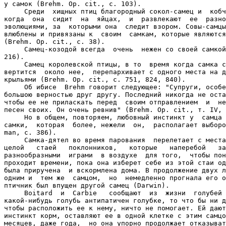
у самок (Brehm. Op. cit., с. 103).

     Среди  хищных птиц благородный сокол-самец и  кобч
когда  она  сидит  на  яйцах,  и  развлекают  ее  разно
эволюциями, за  которыми она  следит взором. Совы-самцы
влюблены и привязаны к  своим  самкам, которые являются
(Brehm. Op. cit., с. 38).

     Самец-козодой всегда  очень  нежен со своей самкой
216).

     Самец королевской птицы, в то  время когда самка с
вертится  около нее,  перепархивает с одного места на д
крыльями (Brehm. Op. cit., с. 751, 824, 840).

     Об ибисе  Brehm говорит следующее: "Супруги, особе
большою верностью друг другу. Последний никогда не оста
чтобы ее не приласкать перед  своим отправлением  и  не
песен своих. Он очень ревнив" (Brehm. Op. cit., т. IV, 
     Но в общем, повторяем, любовный инстинкт у  самца 
самки,  которая  более, нежели  он,  располагает выборо
man, с. 386).

     Самка-дятел во время парования  перелетает с места
целой   стаей   поклонников,   которые   наперебой   за
разнообразными  играми  в воздухе  для того,  чтобы пон
проходит времени, пока она изберет себе из этой стаи од
была приручена  и вскормлена дома. В продолжение двух л
одним и  тем же  самцом,  но  немедленно прогнала его о
птичник был впущен другой самец (Darwin).

     Boitard  и  Carbie   сообщают  из  жизни  голубей 
какой-нибудь голубь антипатичен голубке, то что бы ни д
чтобы расположить ее к нему, ничто не помогает. Ей дают
инстинкт корм, оставляют ее в одной клетке с этим самцо
месяцев, даже года,  но она упорно продолжает отказыват