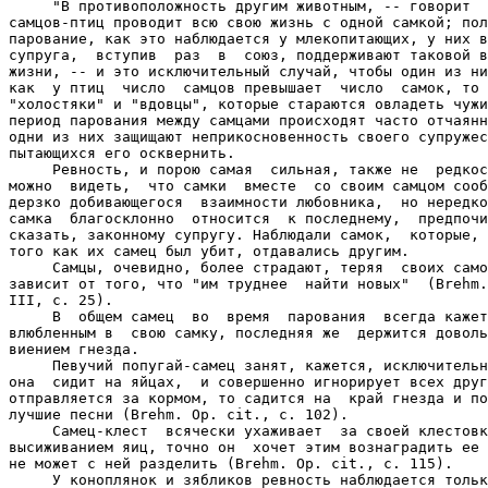
     "В противоположность другим животным, -- говорит  
самцов-птиц проводит всю свою жизнь с одной самкой; пол
парование, как это наблюдается у млекопитающих, у них в
супруга,  вступив  раз  в  союз, поддерживают таковой в
жизни, -- и это исключительный случай, чтобы один из ни
как  у птиц  число  самцов превышает  число  самок, то 
"холостяки" и "вдовцы", которые стараются овладеть чужи
период парования между самцами происходят часто отчаянн
одни из них защищают неприкосновенность своего супружес
пытающихся его осквернить.

     Ревность, и порою самая  сильная, также не  редкос
можно  видеть,  что самки  вместе  со своим самцом сооб
дерзко добивающегося  взаимности любовника,  но нередко
самка  благосклонно  относится  к последнему,  предпочи
сказать, законному супругу. Наблюдали самок,  которые, 
того как их самец был убит, отдавались другим.

     Самцы, очевидно, более страдают, теряя  своих само
зависит от того, что "им труднее  найти новых"  (Brehm.
III, с. 25).

     В  общем самец  во  время  парования  всегда кажет
влюбленным в  свою самку, последняя же  держится доволь
виением гнезда.

     Певучий попугай-самец занят, кажется, исключительн
она  сидит на яйцах,  и совершенно игнорирует всех друг
отправляется за кормом, то садится на  край гнезда и по
лучшие песни (Brehm. Op. cit., с. 102).

     Самец-клест  всячески ухаживает  за своей клестовк
высиживанием яиц, точно он  хочет этим вознаградить ее 
не может с ней разделить (Brehm. Op. cit., с. 115).

     У коноплянок и зябликов ревность наблюдается тольк