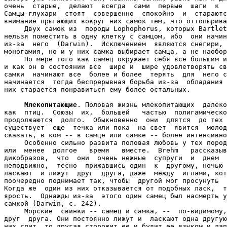
очень  старые,  делают  всегда  сами  первые  шаги  к  
Самцы-глухари  стоят  совершенно  спокойно  и  стараютс
внимание прыгающих вокруг них самок тем, что оттопырива
     Двух самок из  породы Lophophorus, которых Bartlet
нельзя поместить в одну клетку с самцом, ибо  они начин
из-за  него  (Darwin).  Исключением  являются снегири, 
моногамия, но и у них самка выбирает самца, а не наобор
     По мере того как самец окружает себя все большим и
и как он в состоянии все  шире и  шире удовлетворять св
самки  начинают все  более и более  терять  для  него с
начинается  тогда беспрерывная борьба из-за  обладания 
них старается понравиться ему более остальных.

Млекопитающие
. Половая жизнь млекопитающих  далеко
как  птиц.  Союзы  их,  большей   частью  полигамическо
продолжаются  долго.  Обыкновенно  они  длятся  до тех 
существует  еще  течка или пока  на свет  явится  молод
сказать, в ком -- в самце или самке -- более интенсивно
     Особенно сильно развита половая любовь у тех пород
или  менее  долгое   время   вместе.  Brehm   рассказыв
дикобразов,  что  они  очень нежные  супруги  и  днем  
неподвижно,  тесно  прижавшись один  к  другому, ночью 
ласкают  и лижут  друг  друга, даже  между  иглами, кот
поочередно поднимает так, чтобы  другой мог просунуть  
Когда же  один из них отказывается от подобных ласк,  т
ярость.  Однажды из-за  этого один самец был насмерть у
самкой (Darwin, с. 242).

     Морские  свинки -- самец и самка, --  по-видимому,
друг  друга. Они постоянно лижут и  ласкают одна другую
них спит, то другая сторожит ее и будит ее языком и лап