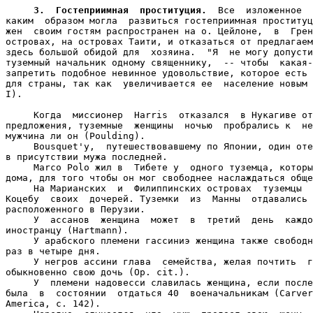
3.  Гостеприимная  проституция.
  Все  изложенное  
каким  образом могла  развиться гостеприимная проституц
жен  своим гостям распространен на о. Цейлоне,  в  Грен
островах, на островах Таити, и отказаться от предлагаем
здесь большой обидой для  хозяина.  "Я  не могу допусти
туземный начальник одному священнику,  -- чтобы  какая-
запретить подобное невинное удовольствие, которое есть 
для страны, так как  увеличивается ее  население новым 
I).

     Когда  миссионер  Harris  отказался  в Нукагиве от
предложения, туземные  женщины  ночью  пробрались к  не
мужчина ли он (Poulding).

     Bousquet'y,  путешествовавшему по Японии, один оте
в присутствии мужа последней.

     Marco Polo жил в  Тибете у  одного туземца, которы
дома, для того чтобы он мог свободнее наслаждаться обще
     На Марианских  и  Филиппинских островах  туземцы  
Коцебу  своих  дочерей. Туземки  из  Манны  отдавались 
расположенного в Перузии.

     У  ассанов  женщина  может  в  третий  день  каждо
иностранцу (Hartmann).

     У арабского племени гассиниэ женщина также свободн
раз в четыре дня.

     У негров ассини глава  семейства, желая почтить  г
обыкновенно свою дочь (Op. cit.).

     У  племени надовесси славилась женщина, если после
была  в  состоянии  отдаться 40  военачальникам (Carver
America, с. 142).
