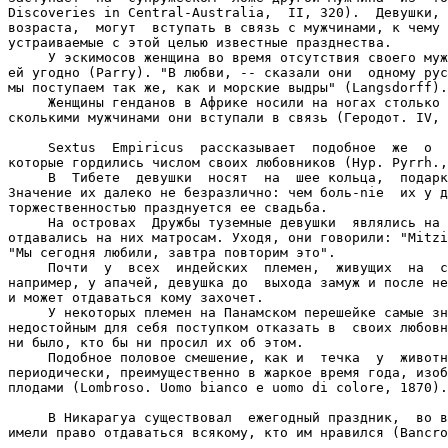
Discoveries in Central-Australia,  II, 320).  Девушки, 
возраста,  могут  вступать в связь с мужчинами, к чему 
устраиваемые с этой целью известные празднества.

     У эскимосов женщина во время отсутствия своего муж
ей угодно (Раrrу). "В любви, -- сказали они  одному рус
мы поступаем так же, как и морские выдры" (Langsdorff).

     Женщины генданов в Африке носили на ногах столько 
сколькими мужчинами они вступали в связь (Геродот. IV, 
     Sextus  Empiricus  рассказывает  подобное  же  о  
которые гордились числом своих любовников (Нур. Pyrrh.,
     В  Тибете  девушки  носят  на  шее кольца,  подарк
Значение их далеко не безразлично: чем боль-nie  их у д
торжественностью празднуется ее свадьба.

     На островах  Дружбы туземные девушки  являлись на 
отдавались на них матросам. Уходя, они говорили: "Mitzi
"Мы сегодня любили, завтра повторим это".

     Почти  у  всех  индейских  племен,  живущих  на  с
например, у апачей, девушка до  выхода замуж и после не
и может отдаваться кому захочет.

     У некоторых племен на Панамском перешейке самые зн
недостойным для себя поступком отказать в  своих любовн
ни было, кто бы ни просил их об этом.

     Подобное половое смешение, как и  течка  у  животн
периодически, преимущественно в жаркое время года, изоб
плодами (Lombroso. Uomo bianco e uomo di colore, 1870).

     В Никарагуа существовал  ежегодный праздник,  во в
имели право отдаваться всякому, кто им нравился (Bancro