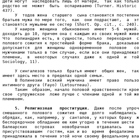
Дети могут  наследовать лишь от матери,  так как только
родство не  может  быть  оспариваемо (Turner. Historic 
437).

     У  тодов жена  старшего  сына становится постепенн
братьев мужа по мере того,  как  они подрастают,  а  эт
становятся мужьями ее сестер (Short. Op. cit., с. 240).

     У наиров  женщина  обыкновенно  имеет  5-6  мужей.
доходить до 10, причем она с каждым из своих мужей живе
Что  полиандрия есть, в сущности, только  переходная  с
полового сожития к простейшей  форме  брака,  доказывае
допускается  для  женщины  одновременное   половое   со
мужчинами только в том случае, если все они принадлежат
племени,  в  некоторых  случаях  даже  к  одной  и  той
Sociology, 11).

     У сингалезов только  братья имеют  общих жен,  так
имеет здесь место в пределах одной семьи.

     В Полинезии  всякий  мужчина  имеет  право  пользо
интимного друга (Fayo) (Letourneau).

     Таким  образом, начало половой нравственности крое
свое  супружеское  ложе лучше с членами одной  и той же
племенем.

5.  Религиозная   проституция.
  Даже  после  упроч
смешанного  полового  сожития  еще  долго  наблюдались 
обрядах, как, например, у  санталов, у которых браку  ж
беспорядочное обладание ею кем угодно в течение шести  
Балеарских   островах   новобрачная   отдавалась   на  
присутствовавшим  гостям, как и во  время  феодализма  
принадлежала в течение этой ночи своему феодальному вла