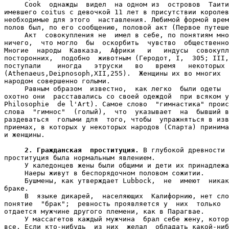
     Cook  однажды  видел  на одном из  островов  Таити
имевшего coitus с девочкой 11 лет в присутствии королев
необходимые для этого  наставления. Любимой формой врем
полов был, по его сообщению, половой акт (Первое путеше
     Акт  совокупления не  имел в себе, по понятиям мно
ничего,  что могло  бы  оскорбить  чувство  общественно
Многие  народы  Кавказа,  Африки   и   индусы  совокупл
посторонних,  подобно  животным (Геродот, I,  305; III,
поступали    иногда   этруски   во   время   некоторых 
(Athenaeus,Deipnosoph,XII,255).  Женщины их во многих  
народом совершенно голыми.

     Равным образом  известно,  как легко  были одеты  
охотно они  расставались со своей одеждой  при всяком у
Philosophie  de l'Art). Самое слово  "гимнастика" проис
слова  "гимнос"  (голый),  что  указывает  на  бывший в
раздеваться  голыми для  того, чтобы  упражняться в изв
приемах, в которых у некоторых народов (Спарта) принима
и женщины.

2. Гражданская  проституция.
 В глубокой древности 
проституция была нормальным явлением.

     У каледонцев жены были общими и дети их принадлежа
     Наеры живут в беспорядочном половом сожитии.

     Бушмены, как утверждает Lubbock,  не  имеют  никак
браке.

     В  языке дикарей,  населяющих  Калифорнию, нет сло
понятие  "брак";  ревность проявляется у  них  только  
отдается мужчине другого племени, как в Парагвае.

     У массагетов каждый мужчина  брал себе жену, котор
все. Если кто-нибудь  из них  желал  обладать какой-ниб