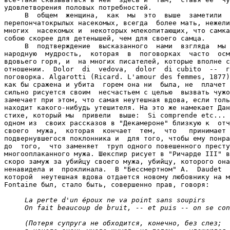
La perte d'un époux ne va point sans soupirs

     On fait beaucoup de bruit, -- et puis -- on se con
     (Потеря супруга не обходится, конечно, без слез;
