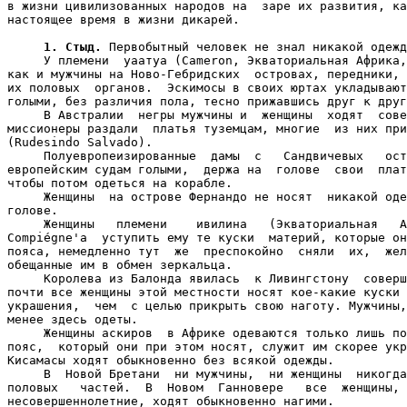
в жизни цивилизованных народов на  заре их развития, ка
настоящее время в жизни дикарей.

1. Стыд.
 Первобытный человек не знал никакой одежд
     У племени  уаатуа (Cameron, Экваториальная Африка,
как и мужчины на Ново-Гебридских  островах, передники, 
их половых  органов.  Эскимосы в своих юртах укладывают
голыми, без различия пола, тесно прижавшись друг к друг
     В Австралии  негры мужчины и  женщины  ходят  сове
миссионеры раздали  платья туземцам, многие  из них при
(Rudesindo Salvado).

     Полуевропеизированные  дамы  с   Сандвичевых   ост
европейским судам голыми,  держа на  голове  свои  плат
чтобы потом одеться на корабле.

     Женщины  на острове Фернандо не носят  никакой оде
голове.

     Женщины   племени    ивилина   (Экваториальная   А
Compiégne'a  уступить ему те куски  материй, которые он
пояса, немедленно тут  же  преспокойно  сняли  их,  жел
обещанные им в обмен зеркальца.

     Королева из Балонда явилась  к Ливингстону  соверш
почти все женщины этой местности носят кое-какие куски 
украшения,  чем  с целью прикрыть свою наготу. Мужчины,
менее здесь одеты.

     Женщины аскиров  в Африке одеваются только лишь по
пояс,  который они при этом носят, служит им скорее укр
Кисамасы ходят обыкновенно без всякой одежды.

     В  Новой Бретани  ни мужчины,  ни женщины  никогда
половых   частей.  В  Новом  Ганновере   все  женщины, 
несовершеннолетние, ходят обыкновенно нагими.
