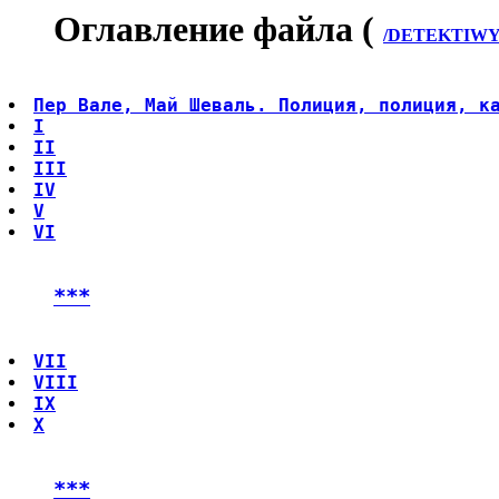
Оглавление файла (
/DETEKTIWY/W
Пер Вале, Май Шеваль. Полиция, полиция, к
I
II
III
IV
V
VI
***
VII
VIII
IX
Х
***