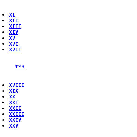
XI
XII
XIII
XIV
XV
XVI
XVII
***
XVIII
XIX
XX
XXI
XXII
XXIII
XXIV
XXV