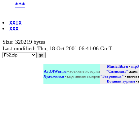
***
XXIX
XXX
Size: 320219 bytes
Last-modified: Thu, 18 Oct 2001 06:41:06 GmT
Music.lib.ru
-
mp3
ArtOfWar.ru
- военные истории
"Самиздат"
ждет
Художники
- картинные галереи
"Заграница"
- впеча
Водный туризм
-