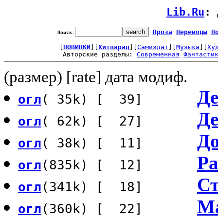
Lib.Ru
: 
Проза
Переводы
П
Поиск
:
[
НОВИНКИ
][
Хитпарад
][
Самиздат
][
Музыка
][
Ху
Авторские разделы: 
Современная
Фантасти
(размер) [rate] дата модиф.
Де
огл
( 35k) [ 39]
Де
огл
( 62k) [ 27]
До
огл
( 38k) [ 11]
Ра
огл
(835k) [ 12]
С
огл
(341k) [ 18]
Ма
огл
(360k) [ 22]