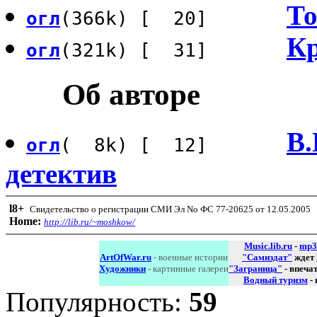
То
огл
(366k) [ 20]
Кр
огл
(321k) [ 31]
Об авторе
В.
огл
( 8k) [ 12]
детектив
l8
+
Свидетельство о регистрации СМИ Эл No ФС 77-20625 от 12.05.2005
Home:
http://lib.ru/~moshkow/
Music.lib.ru
-
mp3
ArtOfWar.ru
- военные истории
"Самиздат"
ждет
Художники
- картинные галереи
"Заграница"
- впеча
Водный туризм
-
Популярность:
59