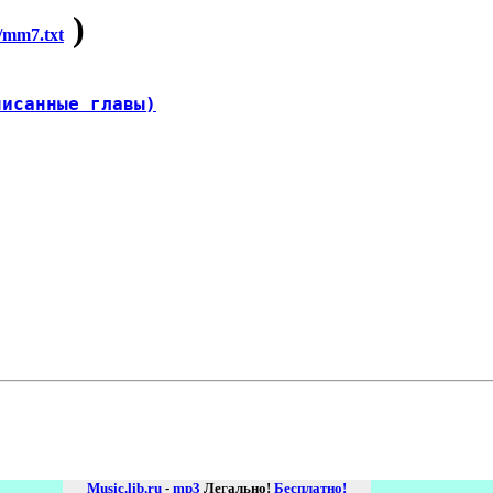
)
mm7.txt
писанные главы)
Music.lib.ru
-
mp3
Легально!
Бесплатно!