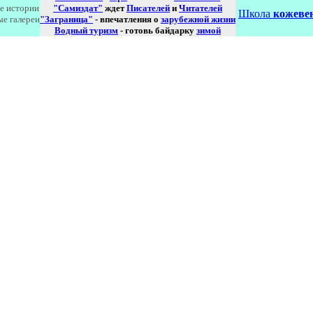
е истории
"Самиздат"
ждет
Писателей
и
Читателей
Школа
кожевен
ые галереи
"Заграница"
- впечатления о
зарубежной жизни
Водный туризм
- готовь байдарку
зимой