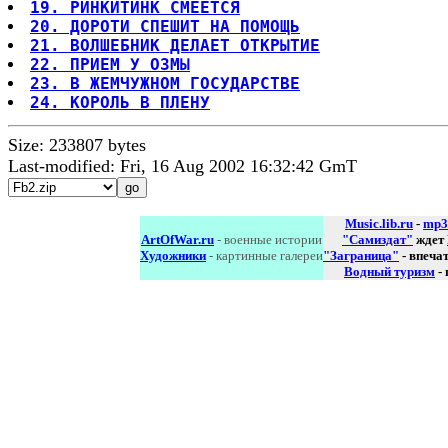
19. РИНКИТИНК СМЕЕТСЯ
20. ДОРОТИ СПЕШИТ НА ПОМОЩЬ
21. ВОЛШЕБНИК ДЕЛАЕТ ОТКРЫТИЕ
22. ПРИЕМ У ОЗМЫ
23. В ЖЕМЧУЖНОМ ГОСУДАРСТВЕ
24. КОРОЛЬ В ПЛЕНУ
Size: 233807 bytes
Last-modified: Fri, 16 Aug 2002 16:32:42 GmT
Music.lib.ru
-
mp3
ArtOfWar.ru
- военные истории
"Самиздат"
ждет
Художники
- картинные галереи
"Заграница"
- впеча
Водный туризм
-